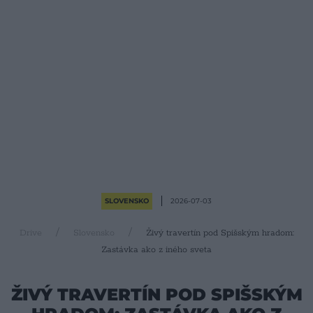
SLOVENSKO
2026-07-03
Drive
Slovensko
Živý travertín pod Spišským hradom:
Zastávka ako z iného sveta
ŽIVÝ TRAVERTÍN POD SPIŠSKÝM