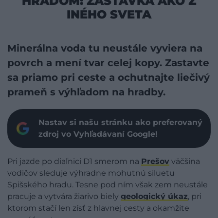
HRADOM: ZASTÁVKA AKO Z
INÉHO SVETA
Minerálna voda tu neustále vyviera na
povrch a mení tvar celej kopy. Zastavte
sa priamo pri ceste a ochutnajte liečivý
prameň s výhľadom na hradby.
Nastav si našu stránku ako preferovaný
zdroj vo Vyhľadávaní Google!
Pri jazde po diaľnici D1 smerom na
Prešov
väčšina
vodičov sleduje výhradne mohutnú siluetu
Spišského hradu. Tesne pod ním však zem neustále
pracuje a vytvára žiarivo biely
geologický úkaz
, pri
ktorom stačí len zísť z hlavnej cesty a okamžite