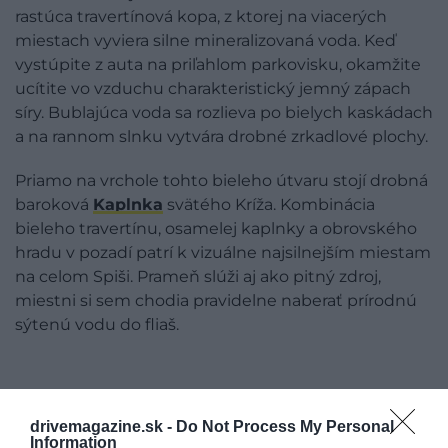
rastúca travertínová kopa, z ktorej na viacerých
miestach vyviera silne mineralizovaná voda. Keď
vystúpite z auta na priľahlom parkovisku, okamžite
ucítite vo vzduchu charakteristický jemný zápach
síry. Bublajúca voda sa rozlieva po bielych kaskádach
a na rannom slnku vytvára drobné zrkadlové plochy.
Priamo na vrchole tohto bieleho útvaru stojí drobná
baroková
Kaplnka
svätého Kríža. Kombinácia
bieleho travertínu, osamelej kaplnky a obrovského
hradu v pozadí patrí k vizuálne najsilnejším miestam
na celom Spiši. Prameň slúži aj ako pitný zdroj,
miestni si sem chodia pravidelne naberať prírodnú
sýtenú vodu do fliaš.
drivemagazine.sk -
Do Not Process My Personal
Information