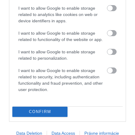
I want to allow Google to enable storage
related to analytics like cookies on web or
device identifiers in apps.
Príspevok, ktorý zdieľa ＦＡＢＵＬＯＵＳ ＳＬＯＶＡＫＩＡ (@fabslovakia)
I want to allow Google to enable storage
related to functionality of the website or app.
I want to allow Google to enable storage
Prestávka na Sivej Brade:
related to personalization.
Zaparkovať môžete priamo pod travertínovou
I want to allow Google to enable storage
related to security, including authentication
kopou pri hlavnej ceste prvej triedy, je to doslova
functionality and fraud prevention, and other
minútová zachádzka z diaľnice.
user protection.
Kráčajte výhradne po vyznačených drevených
chodníkoch. Tvorba travertínu je extrémne
pomalý a krehký proces.
CONFIRM
Pribaľte si do auta prázdnu fľašu alebo pohár,
priamo z upraveného kohútika si môžete
načapovať čerstvú minerálku.
Data Deletion
Data Access
Právne informácie