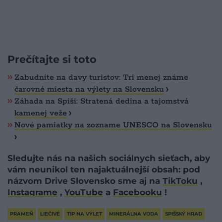
Prečítajte si toto
Zabudnite na davy turistov: Tri menej známe
čarovné miesta na výlety na Slovensku
Záhada na Spiši: Stratená dedina a tajomstvá
kamenej veže
Nové pamiatky na zozname UNESCO na Slovensku
Sledujte nás na našich sociálnych sieťach, aby
vám neunikol ten najaktuálnejší obsah: pod
názvom Drive Slovensko sme aj na
TikToku
,
Instagrame
,
YouTube
a
Facebooku
!
PRAMEŇ
LIEČIVÉ
TIP NA VÝLET
MINERÁLNA VODA
SPIŠSKÝ HRAD