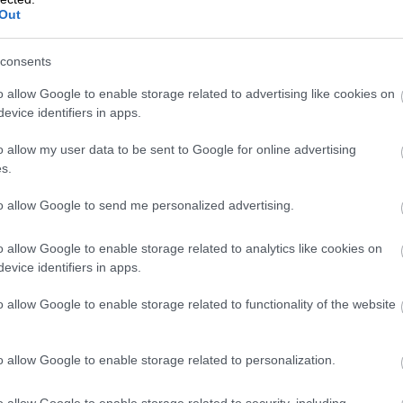
Out
consents
o allow Google to enable storage related to advertising like cookies on
evice identifiers in apps.
o allow my user data to be sent to Google for online advertising
Foto:
Veyron Photo, Shutterstock
s.
an
, ktoré do roka predá 22,2 % svojich majiteľov. Tesne
rcedes-Benz
–
GLB
s podielom 21,2 %,
CLA
s 20,4 % a
to allow Google to send me personalized advertising.
dlá v prvej desiatke patria do kategórie luxusných áut.
te buď často nezvážia všetky aspekty pred
o allow Google to enable storage related to analytics like cookies on
evice identifiers in apps.
alebo sú jednoducho mimoriadne nestáli pri výbere
o allow Google to enable storage related to functionality of the website
o allow Google to enable storage related to personalization.
o allow Google to enable storage related to security, including