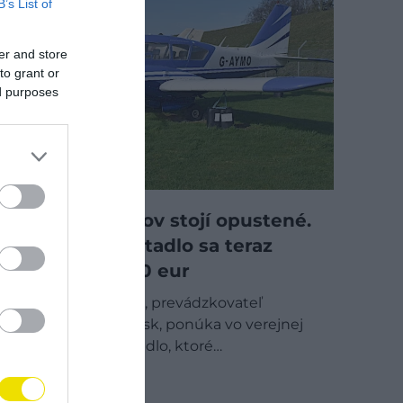
B’s List of
er and store
to grant or
ed purposes
Už osem rokov stojí opustené.
Toto malé lietadlo sa teraz
predáva za 10 eur
Spoločnosť Aena, prevádzkovateľ
španielskych letísk, ponúka vo verejnej
dražbe malé lietadlo, ktoré…
TECH