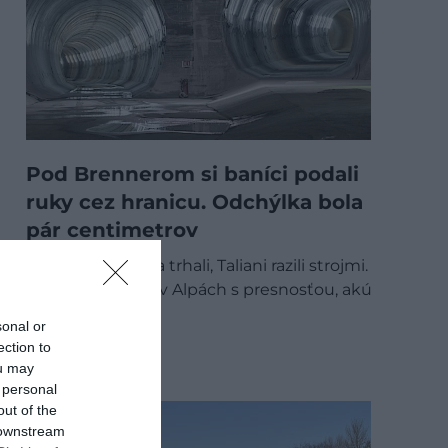
Pod Brennerom si baníci podali
ruky cez hranicu. Odchýlka bola
pár centimetrov
Rakúšania vŕtali a trhali, Taliani razili strojmi.
Stretli sa hlboko v Alpách s presnosťou, akú
by…
sonal or
ection to
TECH
ou may
 personal
out of the
 downstream