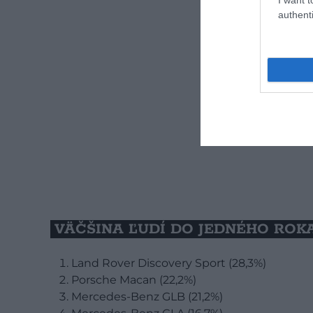
authenti
VÄČŠINA ĽUDÍ DO JEDNÉHO ROK
Land Rover Discovery Sport (28,3%)
Porsche Macan (22,2%)
Mercedes-Benz GLB (21,2%)