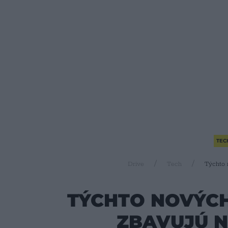
TEC
Drive
Tech
Týchto 
TÝCHTO NOVÝCH
ZBAVUJÚ N