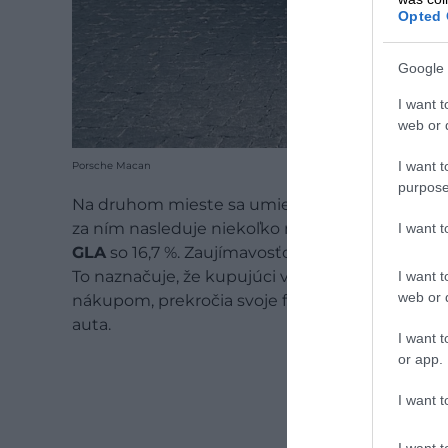
Opted 
Google 
I want t
web or d
I want t
Porsche Macan
purpose
Na druhom mieste sa umiestnilo
Porsche Mac
za ním nasleduje niekoľko modelov značky
Me
I want 
GLA
so 16,7 %. Zaujímavosťou je, že všetky vozi
To naznačuje, že kupujúci v prémiovom segmen
I want t
web or d
nákupom, prekročia svoje finančné možnosti, 
auta.
I want t
or app.
I want t
I want t