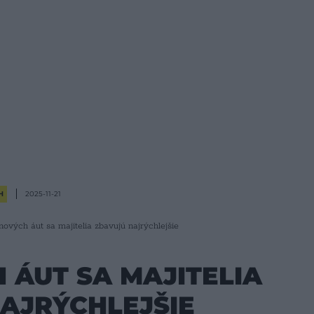
H
2025-11-21
nových áut sa majitelia zbavujú najrýchlejšie
 ÁUT SA MAJITELIA
AJRÝCHLEJŠIE