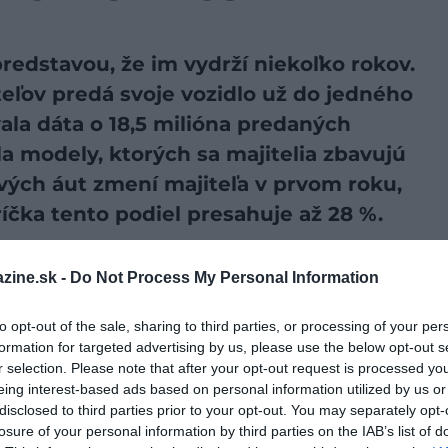
predstavou, že im vydrží niekoľko rokov.
eľov predá svoje vozidlo už do jedného
ala dáta o 18,5 milióna predaných
la modely, ktorých sa majitelia zbavujú
nových áut zmení majiteľa v prvom roku,
íčka tento podiel presahuje až 28 %.
preferovaný zdroj vo Vyhľadávaní Google!
zine.sk -
Do Not Process My Personal Information
to opt-out of the sale, sharing to third parties, or processing of your per
zu
, ktorá odhalila desať modelov nových áut, ktorých sa
formation for targeted advertising by us, please use the below opt-out s
vého roka od kúpy. Na vrchole rebríčka sa umiestnil
r selection. Please note that after your opt-out request is processed y
ch majiteľov ho predali do 12 mesiacov od zakúpenia.
eing interest-based ads based on personal information utilized by us or
hto modelu.
disclosed to third parties prior to your opt-out. You may separately opt-
losure of your personal information by third parties on the IAB’s list of