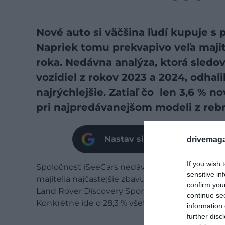
Nové auto si väčšina ľudí kupuje s 
Napriek tomu prekvapivo veľa majit
roka. Nedávna analýza, ktorá sledov
vozidiel z rokov 2023 a 2024, odhali
najrýchlejšie. Zatiaľ čo len 3,6 % 
pri najpredávanejšom modeli z rebr
Nastav si našu stránku ako 
drivemaga
If you wish 
Spoločnosť iSeeCars nedávno zverejnila
analý
sensitive in
majitelia najčastejšie zbavujú už v priebehu pr
confirm you
Land Rover Discovery Sport – až traja z desiati
continue se
Konkrétne ide o 28,3 % všetkých vlastníkov to
information 
further disc