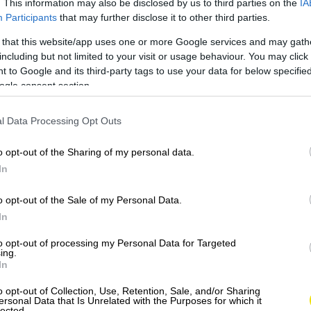
. This information may also be disclosed by us to third parties on the
IA
Participants
that may further disclose it to other third parties.
 that this website/app uses one or more Google services and may gath
including but not limited to your visit or usage behaviour. You may click 
 to Google and its third-party tags to use your data for below specifi
ogle consent section.
l Data Processing Opt Outs
o opt-out of the Sharing of my personal data.
In
o opt-out of the Sale of my Personal Data.
In
to opt-out of processing my Personal Data for Targeted
ing.
In
o opt-out of Collection, Use, Retention, Sale, and/or Sharing
ersonal Data that Is Unrelated with the Purposes for which it
lected.