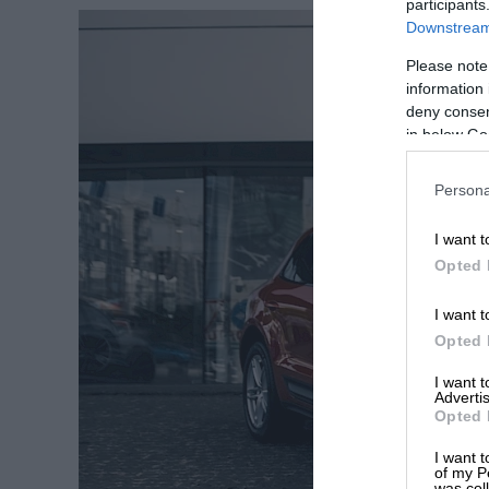
participants
Downstream 
Please note
information 
deny consent
in below Go
Persona
I want t
Opted 
I want t
Opted 
I want 
Advertis
Opted 
I want t
of my P
was col