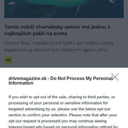
​Tento svieži chorvátsky ostrov má jednu z
najkrajších pláží na svete
Ostrov Brač, vzdialený od Splitu asi hodinu cesty
trajektom, je skutočným zeleným rajom: jeho…
INÉ
drivemagazine.sk -
Do Not Process My Personal
Information
If you wish to opt-out of the sale, sharing to third parties, or
processing of your personal or sensitive information for
targeted advertising by us, please use the below opt-out
section to confirm your selection. Please note that after your
opt-out request is processed you may continue seeing
interest-based ads based on personal information utilized by