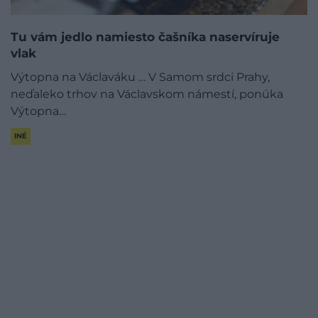
Tu vám jedlo namiesto čašníka naservíruje
vlak
Výtopna na Václaváku … V Samom srdci Prahy,
neďaleko trhov na Václavskom námestí, ponúka
Výtopna…
INÉ