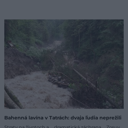
Bahenná lavína v Tatrách: dvaja ľudia neprežili
Straty na životoch a … dramatická záchrana … Zosuv