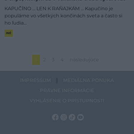
KAPUČÍNO … LEN K RAŇAJKÁM … Kapučíno je
populárne vo všetkých končinách sveta a často si
ho ľudia…
INÉ
1
2
3
4
nasledujúce
IMPRESSUM
MEDIÁLNA PONUKA
PRÁVNE INFORMÁCIE
VYHLÁSENIE O PRÍSTUPNOSTI