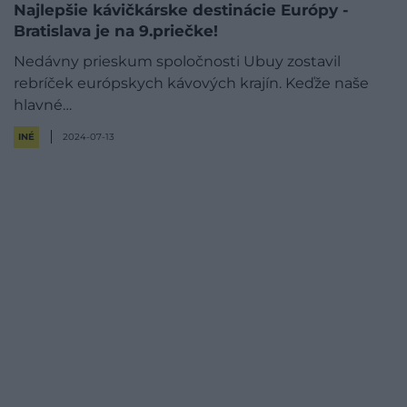
Najlepšie kávičkárske destinácie Európy -
Bratislava je na 9.priečke!
Nedávny prieskum spoločnosti Ubuy zostavil
rebríček európskych kávových krajín. Keďže naše
hlavné…
INÉ
2024-07-13