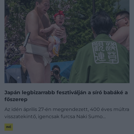
Japán legbizarrabb fesztiválján a síró babáké a
főszerep
Az idén április 27-én megrendezett, 400 éves múltra
visszatekintő, igencsak furcsa Naki Sumo…
INÉ