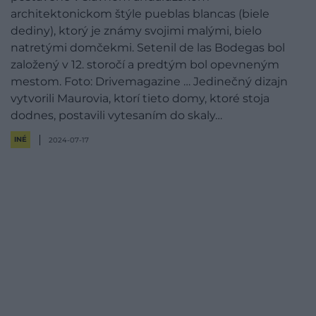
architektonickom štýle pueblas blancas (biele
dediny), ktorý je známy svojimi malými, bielo
natretými domčekmi. Setenil de las Bodegas bol
založený v 12. storočí a predtým bol opevneným
mestom. Foto: Drivemagazine … Jedinečný dizajn
vytvorili Maurovia, ktorí tieto domy, ktoré stoja
dodnes, postavili vytesaním do skaly…
INÉ
2024-07-17