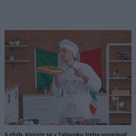
5 chýb, ktorým sa v Taliansku treba vyvarovať