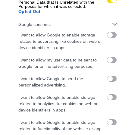
Personal Data that Is Unrelated with the
Moderné tipy proti krádeži vozidiel
Purposes for which it was collected.
Opted Out
Nepodceňujte základné opatrenia a moderné
technológie … Hoci sa môže zdať, že najlepšou
Google consents
obranou je…
I want to allow Google to enable storage
INÉ
related to advertising like cookies on web or
device identifiers in apps.
I want to allow my user data to be sent to
Google for online advertising purposes.
I want to allow Google to send me
personalized advertising.
I want to allow Google to enable storage
related to analytics like cookies on web or
device identifiers in apps.
I want to allow Google to enable storage
related to functionality of the website or app.