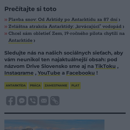
Prečítajte si toto
​Plavba snov: Od Arktídy po Antarktídu za 87 dní
Zvláštna atrakcia Antarktídy: „krvácajúci" vodopád
Chcel sám obletieť Zem, 19-ročného pilota chytili na
Antarktíde
Sledujte nás na našich sociálnych sieťach, aby
vám neunikol ten najaktuálnejší obsah: pod
názvom Drive Slovensko sme aj na
TikToku
,
Instagrame
,
YouTube
a
Facebooku
!
ANTARKTÍDA
PRÁCA
ZAMESTNANIE
PLAT