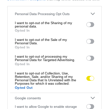
extrémnych podmienok. Ak je na výkon práce
third parties.
potrebné absolvovať špeciálne školenie, náklady
naň pokrýva tiež Britská antarktická služba.
Please note that this website/app uses one or more Google
Personal Data Processing Opt Outs
services and may gather and store information including but
not limited to your visit or usage behaviour. You may click to
I want to opt-out of the Sharing of my
ČO VÁS V ANTARKTÍDE ČAKÁ?
personal data.
grant or deny consent to Google and its third-party tags to
Opted In
use your data for below specified purposes in below Google
consent section.
I want to opt-out of the Sale of my
Personal Data.
Opted In
I want to opt-out of processing my
Personal Data for Targeted Advertising.
Opted In
I want to opt-out of Collection, Use,
Retention, Sale, and/or Sharing of my
Personal Data that Is Unrelated with the
Purposes for which it was collected.
Opted Out
Google consents
I want to allow Google to enable storage