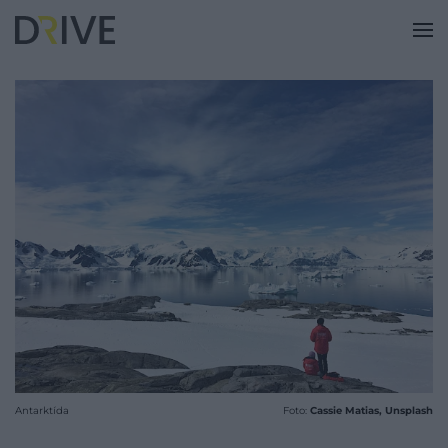
Antarktída
Foto:
Cassie Matias, Unsplash