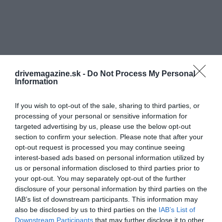
drivemagazine.sk -
Do Not Process My Personal
Information
If you wish to opt-out of the sale, sharing to third parties, or
processing of your personal or sensitive information for
targeted advertising by us, please use the below opt-out
section to confirm your selection. Please note that after your
opt-out request is processed you may continue seeing
interest-based ads based on personal information utilized by
us or personal information disclosed to third parties prior to
Skutočnou výhodou práce na Antarktíde je, že z
your opt-out. You may separately opt-out of the further
platu takmer nič neminiete. Zamestnávateľ
disclosure of your personal information by third parties on the
zabezpečuje
bezplatné ubytovanie
, stravu, hradí
IAB’s list of downstream participants. This information may
also be disclosed by us to third parties on the
IAB’s List of
cestovné náklady aj výdavky na oblečenie do
Downstream Participants
that may further disclose it to other