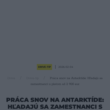
DRIVE-TIP
2026-02-04
Drive
Drive-tip
Práca snov na Antarktíde: Hľadajú sa
zamestnanci s platom až 2 900 eur
PRÁCA SNOV NA ANTARKTÍDE:
HĽADAJÚ SA ZAMESTNANCI S