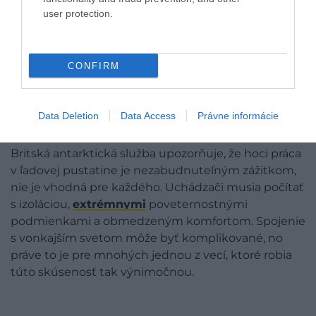
Antarktída
Foto:
chrisontour84, Shutterstock
user protection.
Antarktída
je jediné miesto na Zemi bez
pôvodného obyvateľstva a trvalého osídlenia.
CONFIRM
Pracovníci výskumných staníc tam pôsobia na
rotačnom princípe – počas leta ich môže byť až 5
000, no v zimných mesiacoch ich počet klesá na
Data Deletion
Data Access
Právne informácie
menej než 1 000.
Britská antarktická služba upozorňuje, že hoci práca
v ľadovej pustatine je nezabudnuteľným zážitkom,
nie je vhodná pre každého. Uchádzači musia počítať
s izoláciou,
extrémnymi
poveternostnými
podmienkami a obmedzeným komfortom. Spojenie
s vonkajším svetom môže byť komplikované, no
práve to je pre mnohých jednou z vecí, ktoré robia
túto skúsenosť tak výnimočnou.