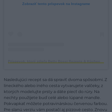
Zobraziť tento príspevok na Instagrame
Príspevok, ktorý zdieľa Betty Bossi Rezepte & Küchenhelfer (@bettybossi.ch)
Nasledujúci recept sa dá spraviť dvoma spôsobmi. Z
lineckého alebo iného cesta vytvarujete valčeky, z
ktorých modelujte prsty a dáte piecť do rúry. Na
nechty použijete buď celé alebo lúpané mandle.
Pokvapkať môžete potravinárskou červenou farbou.
Pre slanú verziu vám postačí aj pizzové cesto. Znovu