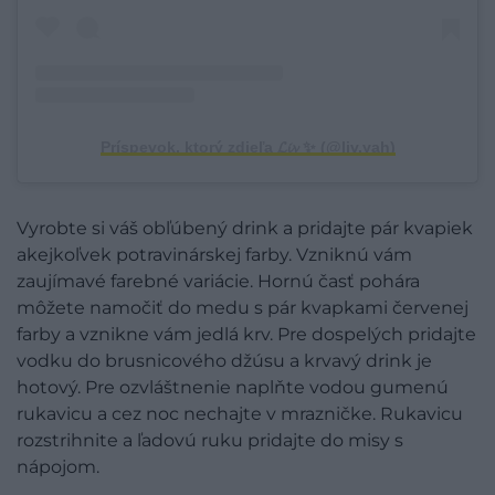
Príspevok, ktorý zdieľa 𝓛𝓲𝓿 ✨ (@liv.yah)
Vyrobte si váš obľúbený drink a pridajte pár kvapiek
akejkoľvek potravinárskej farby. Vzniknú vám
zaujímavé farebné variácie. Hornú časť pohára
môžete namočiť do medu s pár kvapkami červenej
farby a vznikne vám jedlá krv. Pre dospelých pridajte
vodku do brusnicového džúsu a krvavý drink je
hotový. Pre ozvláštnenie naplňte vodou gumenú
rukavicu a cez noc nechajte v mrazničke. Rukavicu
rozstrihnite a ľadovú ruku pridajte do misy s
nápojom.