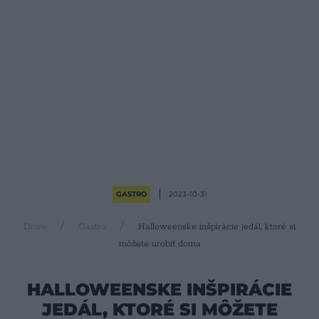
GASTRO
2023-10-31
Drive
Gastro
Halloweenske inšpirácie jedál, ktoré si
môžete urobiť doma
HALLOWEENSKE INŠPIRÁCIE
JEDÁL, KTORÉ SI MÔŽETE