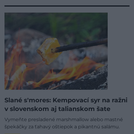
Slané s'mores: Kempovací syr na ražni
v slovenskom aj talianskom šate
Vymeňte presladené marshmallow alebo mastné
špekáčky za ťahavý oštiepok a pikantnú salámu.