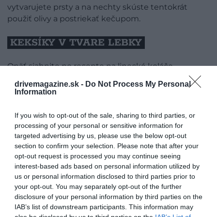
vytvarujete prsty a na nechty skúste tentokrát
použiť olivy a postriekať kečupom.
KEKSÍKY V TVARE LEBKY
Opäť siahnite po recepte na linecké koláče.
Vyvaľkajte cesto na hrúbku asi 4mm a pohárom
drivemagazine.sk -
Do Not Process My Personal
vykrojte kolieska. Malíčkom pozatláčajte oči,
Information
vidličkou vytvorte nozdry a do jamiek dajte lekvár.
Takto hotové lebky vložte do rúry na 9 minút. Na
If you wish to opt-out of the sale, sharing to third parties, or
záver ich môžete pocukrovať.
processing of your personal or sensitive information for
targeted advertising by us, please use the below opt-out
section to confirm your selection. Please note that after your
opt-out request is processed you may continue seeing
interest-based ads based on personal information utilized by
us or personal information disclosed to third parties prior to
your opt-out. You may separately opt-out of the further
disclosure of your personal information by third parties on the
IAB’s list of downstream participants. This information may
also be disclosed by us to third parties on the
IAB’s List of