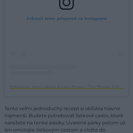
Zobraziť tento príspevok na Instagrame
Príspevok, ktorý zdieľa Alyssa Rivers | The Recipe Critic (@alyssa_therecipecritic)
Tento veľmi jednoduchý recept si obľúbia hlavne
najmenší. Budete potrebovať lístkové cesto, ktoré
narežete na tenké pásiky. Uvarené párky potom už
len omotajte lístkovým cestom a vložte do