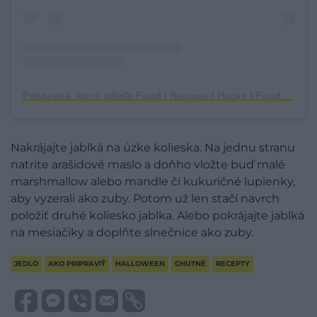
Príspevok, ktorý zdieľa Food | Recipes | Hacks | Food Inspiration | Mummy (@emilyscooking_)
Nakrájajte jablká na úzke kolieska. Na jednu stranu
natrite arašidové maslo a doňho vložte buď malé
marshmallow alebo mandle či kukuričné lupienky,
aby vyzerali ako zuby. Potom už len stačí navrch
položiť druhé koliesko jablka. Alebo pokrájajte jablká
na mesiačiky a doplňte slnečnice ako zuby.
JEDLO
AKO PRIPRAVIŤ
HALLOWEEN
CHUTNÉ
RECEPTY