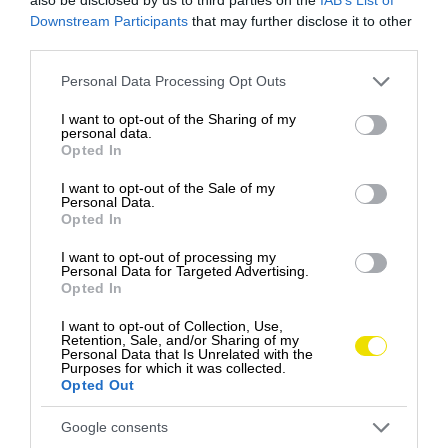
Downstream Participants
that may further disclose it to other
third parties.
Please note that this website/app uses one or more Google
Personal Data Processing Opt Outs
services and may gather and store information including but
not limited to your visit or usage behaviour. You may click to
I want to opt-out of the Sharing of my
personal data.
grant or deny consent to Google and its third-party tags to
Opted In
use your data for below specified purposes in below Google
consent section.
I want to opt-out of the Sale of my
Personal Data.
Opted In
I want to opt-out of processing my
Personal Data for Targeted Advertising.
Opted In
Foto: Drive Magazine
ZUBATÉ DONUTY
I want to opt-out of Collection, Use,
Retention, Sale, and/or Sharing of my
Personal Data that Is Unrelated with the
Purposes for which it was collected.
Pre lenivé gazdinky, alebo tých čo nemajú toľko
Opted Out
času, vám postačia 2 ingrediencie. Kúpne, farebné
donuty alebo šišky a cukríky v tvare zubov. Tie
Google consents