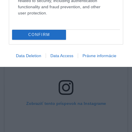
related to security, including authentication
FAREBNÉ KOKTAILY
functionality and fraud prevention, and other
user protection.
CONFIRM
Data Deletion
Data Access
Právne informácie
Zobraziť tento príspevok na Instagrame