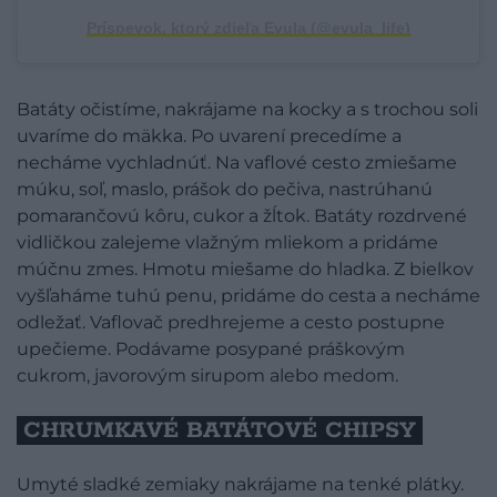
Príspevok, ktorý zdieľa Evula (@evula_life)
Batáty očistíme, nakrájame na kocky a s trochou soli
uvaríme do mäkka. Po uvarení precedíme a
necháme vychladnúť. Na vaflové cesto zmiešame
múku, soľ, maslo, prášok do pečiva, nastrúhanú
pomarančovú kôru, cukor a žĺtok. Batáty rozdrvené
vidličkou zalejeme vlažným mliekom a pridáme
múčnu zmes. Hmotu miešame do hladka. Z bielkov
vyšľaháme tuhú penu, pridáme do cesta a necháme
odležať. Vaflovač predhrejeme a cesto postupne
upečieme. Podávame posypané práškovým
cukrom, javorovým sirupom alebo medom.
CHRUMKAVÉ BATÁTOVÉ CHIPSY
Umyté sladké zemiaky nakrájame na tenké plátky.