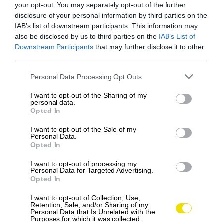
your opt-out. You may separately opt-out of the further
disclosure of your personal information by third parties on the
IAB’s list of downstream participants. This information may
also be disclosed by us to third parties on the
IAB’s List of
Downstream Participants
that may further disclose it to other
third parties.
Please note that this website/app uses one or more Google
Personal Data Processing Opt Outs
services and may gather and store information including but
not limited to your visit or usage behaviour. You may click to
I want to opt-out of the Sharing of my
personal data.
grant or deny consent to Google and its third-party tags to
Opted In
use your data for below specified purposes in below Google
consent section.
I want to opt-out of the Sale of my
Personal Data.
Zobraziť tento príspevok na Instagrame
Opted In
I want to opt-out of processing my
Personal Data for Targeted Advertising.
Opted In
I want to opt-out of Collection, Use,
Retention, Sale, and/or Sharing of my
Personal Data that Is Unrelated with the
Purposes for which it was collected.