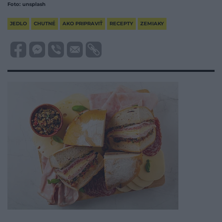
Foto: unsplash
JEDLO
CHUTNÉ
AKO PRIPRAVIŤ
RECEPTY
ZEMIAKY