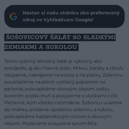
Nastav si našu stránku ako preferovaný
zdroj vo Vyhľadávaní Google!
ŠOŠOVICOVÝ ŠALÁT SO SLADKÝMI
ZEMIAKMI A RUKOLOU
Tento výživný lahodný šalát je výborný ako
predjedlo, aj ako hlavné jedlo. Mrkvu, batáty a cibuľu
ošúpeme, nakrájame na kocky a na plátky. Zeleninu
poukladáme na plech vystlaný papierom na
pečenie, pokvapkáme olivovým olejom, soľou,
korením podľa chuti a posypeme s vločkami z čili.
Pečieme, kým všetko nezmäkne. Šošovicu uvaríme
do mäkka, pridáme opraženú zeleninu a rukolu,
pokvapkáme balzamikovým octom a olivovým
olejom. Podávame posypané syrom feta.