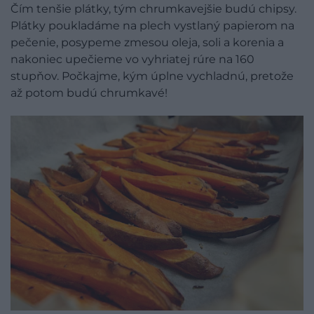
Čím tenšie plátky, tým chrumkavejšie budú chipsy.
Plátky poukladáme na plech vystlaný papierom na
pečenie, posypeme zmesou oleja, soli a korenia a
nakoniec upečieme vo vyhriatej rúre na 160
stupňov. Počkajme, kým úplne vychladnú, pretože
až potom budú chrumkavé!