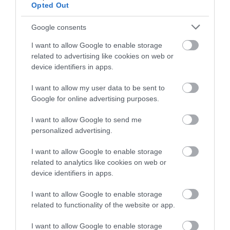
Opted Out
Google consents
Príspevok, ktorý zdieľa Lucie Saloňová (@lucie_salonova)
I want to allow Google to enable storage
related to advertising like cookies on web or
device identifiers in apps.
Na kocky nakrájané batáty podusíme, potom ich
trochu opečieme na masle, a podľa chuti pridáme
I want to allow my user data to be sent to
soľ a korenie. Ryžu smažíme na masle a postupne
Google for online advertising purposes.
pridáme zeleninový alebo slepačí vývar, kým
I want to allow Google to send me
dosiahne krémovú konzistenciu. Keď je ryža hotová,
personalized advertising.
pridáme batáty, pečené kuracie prsia nakrájané na
kocky a jemne premiešame. Podávame so
I want to allow Google to enable storage
strúhaným parmezánom a bazalkou.
related to analytics like cookies on web or
device identifiers in apps.
VAFLE SO SLADKÝMI ZEMIAKMI
I want to allow Google to enable storage
related to functionality of the website or app.
I want to allow Google to enable storage