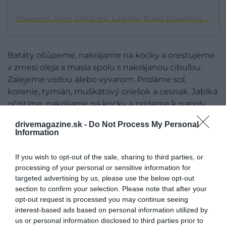
Príspevok, ktorý zdieľa Ing. Ladislav Szabó (@ladislav_x)
Batáty ošúpeme, nakrájame na kocky a orestujeme
v zmesi oleja a masla spolu s nakrájanou cibuľou.
Zalejeme vodou alebo vývarom. Pridáme soľ,
korenie, tymián, muškátový oriešok a cesnak. Jablká
očistíme, nakrájame na kocky a pridáme k napoly
uvareným sladkým zemiakom. Keď je všetko
drivemagazine.sk -
Do Not Process My Personal
uvarené, pridáme smotanu a rozmixujeme tyčovým
Information
mixérom. Polievku podávame ozdobenú jablkami
nakrájanými na kocky, syrom feta alebo opraženou
If you wish to opt-out of the sale, sharing to third parties, or
slaninkou.
processing of your personal or sensitive information for
targeted advertising by us, please use the below opt-out
KURACIE RIZOTO SO SLADKÝMI
section to confirm your selection. Please note that after your
opt-out request is processed you may continue seeing
ZEMIAKMI
interest-based ads based on personal information utilized by
us or personal information disclosed to third parties prior to