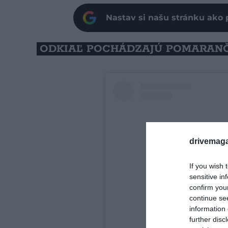
Nastav si našu stránku ako 
ODKIAĽ POCHÁDZAJÚ POMARAN
drivemaga
If you wish 
sensitive in
confirm you
continue se
information 
further disc