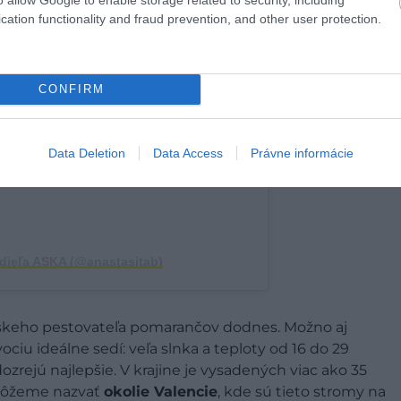
cation functionality and fraud prevention, and other user protection.
 príspevok na Instagrame
CONFIRM
Data Deletion
Data Access
Právne informácie
zdieľa ASKA (@anastasitab)
pskeho pestovateľa pomarančov dodnes. Možno aj
ciu ideálne sedí: veľa slnka a teploty od 16 do 29
ozrejú najlepšie. V krajine je vysadených viac ako 35
 môžeme nazvať
okolie Valencie
, kde sú tieto stromy na