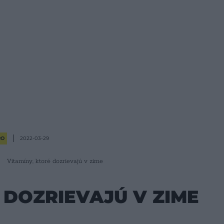
RO
2022-03-29
Vitamíny, ktoré dozrievajú v zime
 DOZRIEVAJÚ V ZIME