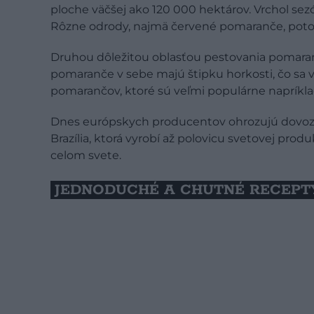
ploche väčšej ako 120 000 hektárov. Vrchol se
Rôzne odrody, najmä červené pomaranče, potom
Druhou dôležitou oblasťou pestovania pomaran
pomaranče v sebe majú štipku horkosti, čo sa
pomarančov, ktoré sú veľmi populárne napríkla
Dnes európskych producentov ohrozujú dovozy
Brazília, ktorá vyrobí až polovicu svetovej pr
celom svete.
JEDNODUCHÉ A CHUTNÉ RECEPT