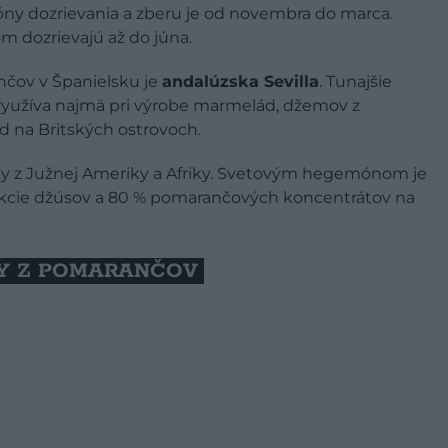
zóny dozrievania a zberu je od novembra do marca.
 dozrievajú až do júna.
čov v Španielsku je
andalúzska Sevilla
. Tunajšie
 využíva najmä pri výrobe marmelád, džemov z
d na Britských ostrovoch.
 z Južnej Ameriky a Afriky. Svetovým hegemónom je
odukcie džúsov a 80 % pomarančových koncentrátov na
Y Z POMARANČOV