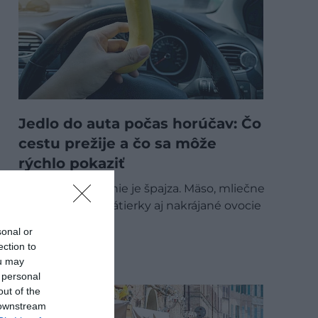
Jedlo do auta počas horúčav: Čo
cestu prežije a čo sa môže
rýchlo pokaziť
Rozpálené auto nie je špajza. Mäso, mliečne
výrobky, vajcia, nátierky aj nakrájané ovocie
sa bez…
sonal or
ection to
GASTRO
ou may
 personal
out of the
 downstream