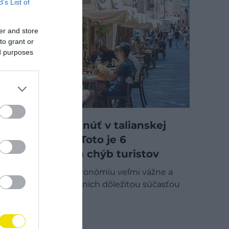
B’s List of
er and store
to grant or
ed purposes
Čomu sa vyhnúť v talianskej
reštaurácii? Toto je 6
najčastejších chýb turistov
Taliani berú gastronómiu veľmi vážne a
stolovanie je pre nich dôležitou súčasťou
každodenného…
GASTRO