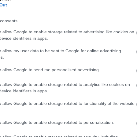
dcia a chuťové bunky čoraz viac ľudí a pomaranče sa
Out
eku meno aj zimným záhradám – oranžériám.
v.
consents
OVÉ REGIÓNY
o allow Google to enable storage related to advertising like cookies on
evice identifiers in apps.
o allow my user data to be sent to Google for online advertising
s.
to allow Google to send me personalized advertising.
o allow Google to enable storage related to analytics like cookies on
evice identifiers in apps.
o allow Google to enable storage related to functionality of the website
o allow Google to enable storage related to personalization.
o allow Google to enable storage related to security, including