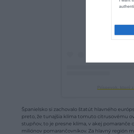
authenti
Zobraziť tento
Príspevok, ktorý 
Španielsko si zachovalo štatút hlavného euró
preto, že tunajšia klíma tomuto citrusovému ovo
stupňov, to je presne klíma, v akej pomaranče d
miliónov pomarančovníkov. Za hlavný región