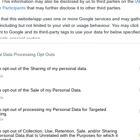
. This information may also be disclosed by us to third parties on the
IA
 príspevok na Instagrame
Participants
that may further disclose it to other third parties.
 that this website/app uses one or more Google services and may gath
including but not limited to your visit or usage behaviour. You may click 
 to Google and its third-party tags to use your data for below specifi
ogle consent section.
l Data Processing Opt Outs
o opt-out of the Sharing of my personal data.
In
ieľa PદŤ㉨ᗩ✿ (@lackovapetka)
o opt-out of the Sale of my Personal Data.
In
to opt-out of processing my Personal Data for Targeted
j Ázie, kde sa o nich objavujú známky už vo štvrtom
ing.
iniesli do Európy, kde sa objavili na Sicílii. V 10.
In
iesli Maurovia. Sultáni využívali pomarančovníky na
o opt-out of Collection, Use, Retention, Sale, and/or Sharing
este Cordóba má pre ne pomenovanú aj uličku - Patio
ersonal Data that Is Unrelated with the Purposes for which it
lected.