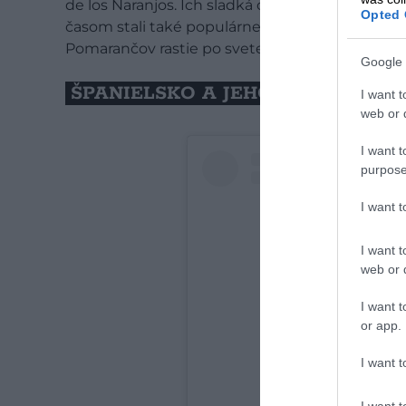
de los Naranjos. Ich sladká chuť si získavala sr
Opted 
časom stali také populárne, že dali v stredov
Pomarančov rastie po svete viac než 600 druho
Google 
ŠPANIELSKO A JEHO POMARANČ
I want t
web or d
I want t
purpose
I want 
I want t
web or d
I want t
or app.
I want t
I want t