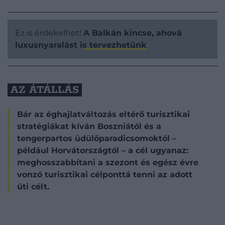
Ez is érdekelhet!
A Balkán kincse, ahová
luxusnyaralást is tervezhetünk
AZ ÁTÁLLÁS
Bár az éghajlatváltozás eltérő turisztikai
stratégiákat kíván Boszniától és a
tengerpartos üdülőparadicsomoktól –
például Horvátországtól – a cél ugyanaz:
meghosszabbítani a szezont és egész évre
vonzó turisztikai célponttá tenni az adott
úti célt.