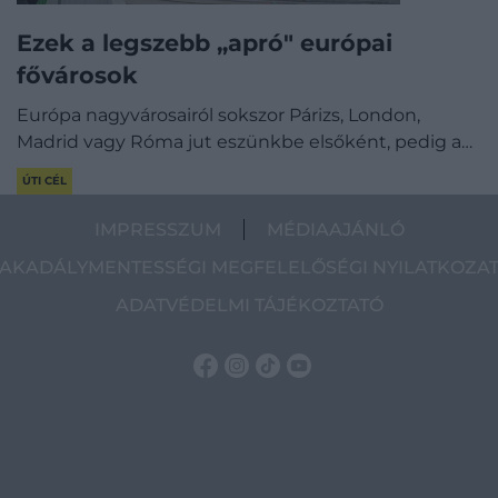
Ezek a legszebb „apró" európai
fővárosok
Európa nagyvárosairól sokszor Párizs, London,
Madrid vagy Róma jut eszünkbe elsőként, pedig a…
ÚTI CÉL
IMPRESSZUM
MÉDIAAJÁNLÓ
AKADÁLYMENTESSÉGI MEGFELELŐSÉGI NYILATKOZA
ADATVÉDELMI TÁJÉKOZTATÓ