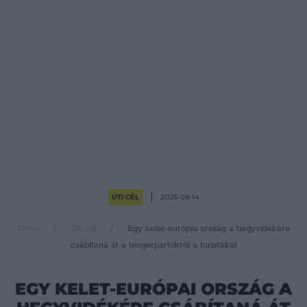
ÚTI CÉL
2025-08-14
Drive
Úti cél
Egy kelet-európai ország a hegyvidékére
csábítaná át a tengerpartokról a turistákat
EGY KELET-EURÓPAI ORSZÁG A