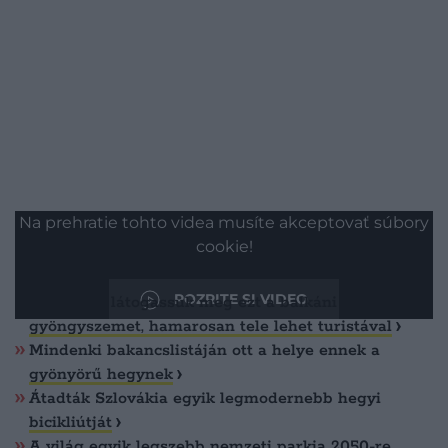
Na prehratie tohto videa musíte akceptovať súbory
cookie!
Olvasd ezt is!
POZRITE SI VIDEO
Még most látogassuk meg ezt a balkáni
gyöngyszemet, hamarosan tele lehet turistával
Mindenki bakancslistáján ott a helye ennek a
gyönyörű hegynek
Átadták Szlovákia egyik legmodernebb hegyi
bicikliútját
A világ egyik legszebb nemzeti parkja 2050-re