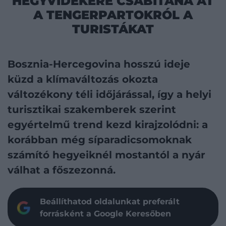
HEGYVIDÉKÉRE CSÁBÍTANÁ ÁT
A TENGERPARTOKRÓL A
TURISTÁKAT
Bosznia-Hercegovina hosszú ideje
küzd a klímaváltozás okozta
változékony téli időjárással, így a helyi
turisztikai szakemberek szerint
egyértelmű trend kezd kirajzolódni: a
korábban még síparadicsomoknak
számító hegyeiknél mostantól a nyár
válhat a főszezonná.
Beállíthatod oldalunkat preferált
forrásként a Google Keresőben