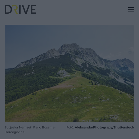
Sutjeska Nemzeti Park, Bosznia-
Fotó:
AleksandarPhotograpy/Shutterstock
Hercegovina