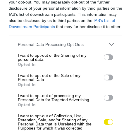
your opt-out. You may separately opt-out of the further
disclosure of your personal information by third parties on the
IAB’s list of downstream participants. This information may
also be disclosed by us to third parties on the
IAB’s List of
Downstream Participants
that may further disclose it to other
third parties.
Please note that this website/app uses one or more Google
Personal Data Processing Opt Outs
services and may gather and store information including but
not limited to your visit or usage behaviour. You may click to
I want to opt-out of the Sharing of my
personal data.
grant or deny consent to Google and its third-party tags to
Opted In
use your data for below specified purposes in below Google
consent section.
I want to opt-out of the Sale of my
Fotó:
Helmut Liebelt/Unsplash
Personal Data.
Opted In
I want to opt-out of processing my
Personal Data for Targeted Advertising.
Ezt is olvasd el!
A klímaváltozás nem várt
Opted In
hatása: új évszakok születnek
I want to opt-out of Collection, Use,
Retention, Sale, and/or Sharing of my
Personal Data that Is Unrelated with the
Purposes for which it was collected.