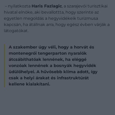
– nyilatkozta
Haris Fazlagic
, a szarajevói turisztikai
hivatal elnöke, aki bevallottta, hogy szerinte az
egyetlen megoldás a hegyvidékeik turizmusa
kapcsán, ha átállnak arra, hogy egész évben várják a
látogatókat.
A szakember úgy véli, hogy a horvát és
montenegrói tengerparton nyaralók
átcsábíthatóak lennének, ha eléggé
vonzóak lennének a bosnyák hegyvidék
üdülőhelyei. A hűvösebb klíma adott, így
csak a helyi árakat és infrastruktúrát
kellene kialakítani.