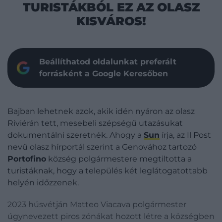
TURISTÁKBÓL EZ AZ OLASZ
KISVÁROS!
Beállíthatod oldalunkat preferált
forrásként a Google Keresőben
Bajban lehetnek azok, akik idén nyáron az olasz
Riviérán tett, mesebeli szépségű utazásukat
dokumentálni szeretnék. Ahogy a
Sun
írja, az Il Post
nevű olasz hírportál szerint a Genovához tartozó
Portofino
község polgármestere megtiltotta a
turistáknak, hogy a település két leglátogatottabb
helyén időzzenek.
2023 húsvétján Matteo Viacava polgármester
úgynevezett piros zónákat hozott létre a községben