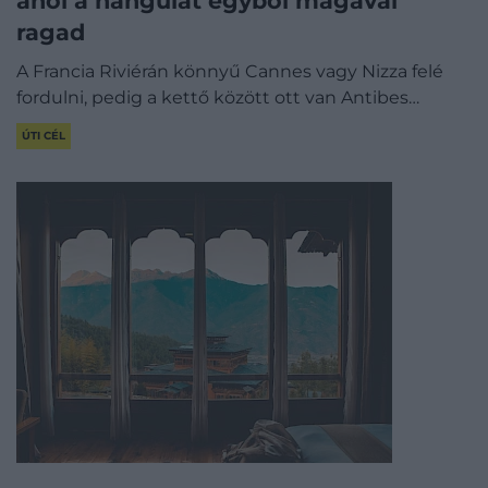
ahol a hangulat egyből magával
ragad
A Francia Riviérán könnyű Cannes vagy Nizza felé
fordulni, pedig a kettő között ott van Antibes…
ÚTI CÉL