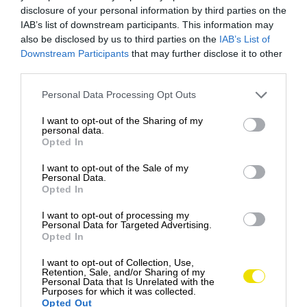
disclosure of your personal information by third parties on the
IAB’s list of downstream participants. This information may
Bár az intézkedés elég drasztikus, egészen érthető,
also be disclosed by us to third parties on the
IAB’s List of
ha figyelembe vesszük, hogy az utazók tömege
Downstream Participants
that may further disclose it to other
nyáron mennyi kellemetlenséget okoz a helyiek
third parties.
számára. Értelemszerűen ezek a problémák a
település legszebb pontjain a leginkább tetten
Please note that this website/app uses one or more Google
Personal Data Processing Opt Outs
services and may gather and store information including but
érhetőek, hiszen a látogatók valósággal özönlenek,
not limited to your visit or usage behaviour. You may click to
I want to opt-out of the Sharing of my
hogy körülnézhessenek és szelfizhessenek a város
personal data.
grant or deny consent to Google and its third-party tags to
gyönyörű partján – ezzel viszont elzárják az utakat
Opted In
use your data for below specified purposes in below Google
és ellehetetlenítik a helyi közlekedést.
consent section.
I want to opt-out of the Sale of my
Personal Data.
A tavaly bevezetett várakozási tilalom értelmében
Opted In
bárki, aki a nyári hónapokban „túl sokáig” ácsorog a
I want to opt-out of processing my
piros zónákban 10:30 és 18:00 között, 270 eurós,
Personal Data for Targeted Advertising.
nagyjából 100 000 forintos bírságra számíthat.
Opted In
I want to opt-out of Collection, Use,
Bár a szabályok nem tiltják szó szerint a
Retention, Sale, and/or Sharing of my
Personal Data that Is Unrelated with the
fényképezést, a torlódást javarészt azok a turisták
Purposes for which it was collected.
okozzák, akik megállnak fotózni.
Opted Out