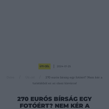
ÚTI CÉL
2024-01-25
Drive
Úti cél
270 eurós bírság egy fotóért? Nem kér a
turistákból ez az olasz kisváros!
270 EURÓS BÍRSÁG EGY
FOTÓÉRT? NEM KÉR A