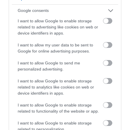
A piros zónák Portofino központjában találhatók – az
Google consents
egyik a Piazza Martiri dell'Olivetta és a Calata
I want to allow Google to enable storage
Marconi rakpart közötti területen, a másik pedig a
related to advertising like cookies on web or
Piazza Martiri dell'Olivetta és az Umberto I. mólónál
device identifiers in apps.
található nyilvános WC közötti részen. A két festői
szépségű szakasz az elmúlt néhány évben az
I want to allow my user data to be sent to
Google for online advertising purposes.
Instagramon is hihetetlenül felkapott lett, az
internetes trend pedig egyre több látogatót vonz.
I want to allow Google to send me
personalized advertising.
Ha tovább olvasnál:
Az 5 legjobb program
I want to allow Google to enable storage
Európában 2024-re
related to analytics like cookies on web or
device identifiers in apps.
Bár a tavaly bevezetett korlátozásnak
köszönhetően a helyzet talán enyhülni látszik, a
I want to allow Google to enable storage
2023-as csúcsszezon tapasztalata az, hogy Portofino
related to functionality of the website or app.
nyáron még mindig különösen zsúfolt, szóval,
I want to allow Google to enable storage
hacsak nem ragaszkodunk a nyüzsgő tömeghez,
related to personalization.