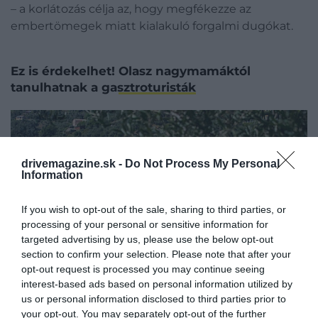
– a korlátozás célja az, hogy megfékezze az
embertömegek miatt kialakuló forgalmi dugókat.
Ez is érdekelhet!
Olasz nagymamáktól
tanulhatnak a gasztroturisták
drivemagazine.sk -
Do Not Process My Personal
Information
If you wish to opt-out of the sale, sharing to third parties, or
processing of your personal or sensitive information for
targeted advertising by us, please use the below opt-out
section to confirm your selection. Please note that after your
opt-out request is processed you may continue seeing
interest-based ads based on personal information utilized by
us or personal information disclosed to third parties prior to
your opt-out. You may separately opt-out of the further
Fotó:
Slim Emcee
/
Unsplash