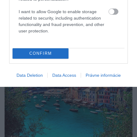
érdemes lehet a főszezonon kívül ellátogatnunk a
településre.
I want to allow Google to enable storage
related to security, including authentication
Persze nem ez az első olyan turisztikai célpont
functionality and fraud prevention, and other
Európában, ahol ennyire szigorú intézkedésekre
user protection.
van szükség: tavaly
számos új korlátozás lépett
életbe
Portugáliától Szardíniáig.
CONFIRM
Data Deletion
Data Access
Právne informácie