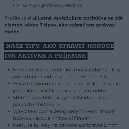
čím sa zvyšuje riziko prehriatia.
Prečítajte si aj:
Letná osviežujúca pochúťka na päť
písmen, alebo 7 tipov, ako vybrať ten správny
melón
NAŠE TIPY, AKO STRÁVIŤ HORÚCE
DNI AKTÍVNE A PRÍJEMNE
Navštívte lesné chodníky a horské doliny – lesy
poskytujú prirodzený tieň a nižšie teploty.
Vyrazte k j
azeru
, rieke či na kúpalisko. Plávanie
je ideálne na ochladenie aj aktívny oddych.
Strávte čas v botanických záhradách alebo
parkoch s fontánami.
Vytvorte si doma „letný úkryt“ s ventilátorom,
ľadovou kávou a knihou či filmom.
Pestujte bylinky na balkóne a pripravte z nich