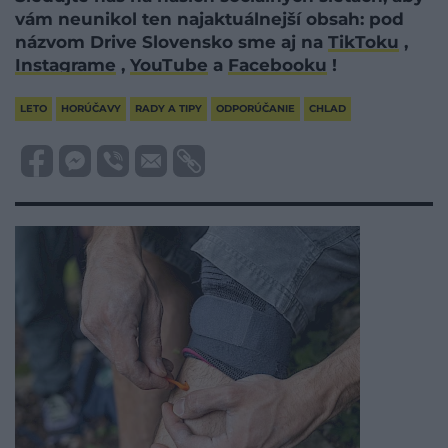
vám neunikol ten najaktuálnejší obsah: pod
názvom Drive Slovensko sme aj na
TikToku
,
Instagrame
,
YouTube
a
Facebooku
!
LETO
HORÚČAVY
RADY A TIPY
ODPORÚČANIE
CHLAD