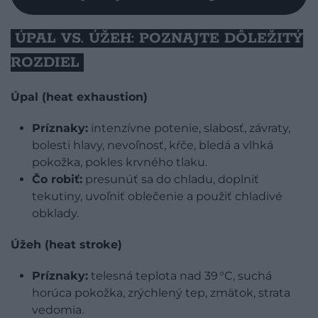
ÚPAL VS. ÚŽEH: POZNAJTE DÔLEŽITÝ
ROZDIEL
Úpal (heat exhaustion)
Príznaky:
intenzívne potenie, slabosť, závraty,
bolesti hlavy, nevoľnosť, kŕče, bledá a vlhká
pokožka, pokles krvného tlaku.
Čo robiť:
presunúť sa do chladu, doplniť
tekutiny, uvoľniť oblečenie a použiť chladivé
obklady.
Úžeh (heat stroke)
Príznaky:
telesná teplota nad 39 °C, suchá
horúca pokožka, zrýchlený tep, zmätok, strata
vedomia.