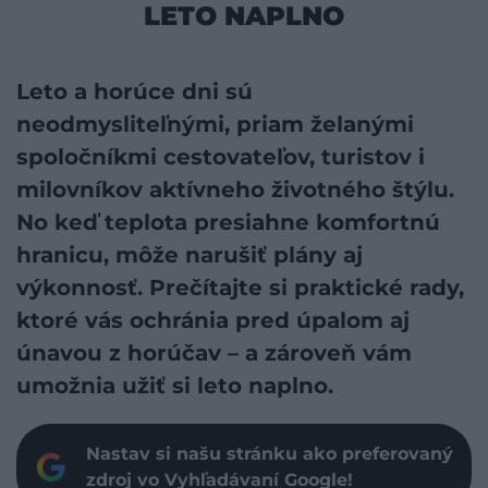
LETO NAPLNO
Leto
a horúce dni sú
neodmysliteľnými, priam želanými
spoločníkmi cestovateľov, turistov i
milovníkov
aktívneho životného štýlu
.
No keď teplota presiahne komfortnú
hranicu, môže narušiť plány aj
výkonnosť. Prečítajte si praktické rady,
ktoré vás ochránia pred úpalom aj
únavou z horúčav – a zároveň vám
umožnia užiť si leto naplno.
Nastav si našu stránku ako preferovaný
zdroj vo Vyhľadávaní Google!