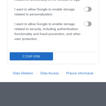
I want to allow Google to enable storage
related to personalization.
Foto:
Mineragua Sparkling Water/Unsplash
I want to allow Google to enable storage
related to security, including authentication
functionality and fraud prevention, and other
user protection.
CONFIRM
Data Deletion
Data Access
Právne informácie