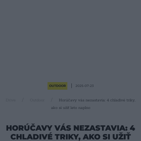
OUTDOOR
2025-07-23
Drive
Outdoor
Horúčavy vás nezastavia: 4 chladivé triky,
ako si užiť leto naplno
HORÚČAVY VÁS NEZASTAVIA: 4
CHLADIVÉ TRIKY, AKO SI UŽIŤ