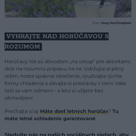
Foto:
Yang Hsu/Unsplash
VYHRAJTE NAD HORÚČAVOU S
ROZUMOM
Horúčavy nie sú dôvodom „na ústup“ pre aktivitami,
skôr na rozumnú prípravu na ne. Udržujte si pitný
režim, noste správne oblečenie, využívajte rýchle
formy chladenia a dávajte si prestávky v tieni. Vaše
telo sa vám odmení – a leto si užijete bez
obmedzení.
Prečítajte si aj:
Máte dosť letných horúčav
?
Tu
máte letné schladenie garantované
Sledujte nás na našich sociálnych sieťach, aby