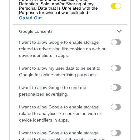
hlave, pes sa ochladzuje odspodu
Retention, Sale, and/or Sharing of my
Personal Data that Is Unrelated with the
– preto je preňho najlepšie
Purposes for which it was collected.
Opted Out
postaviť sa do vody alebo si ľahnúť
do tieňa či na trávnik, ktorý mu
Google consents
pokropíte studenou vodou.
I want to allow Google to enable storage
related to advertising like cookies on web or
device identifiers in apps.
I want to allow my user data to be sent to
Google for online advertising purposes.
I want to allow Google to send me
personalized advertising.
I want to allow Google to enable storage
related to analytics like cookies on web or
device identifiers in apps.
I want to allow Google to enable storage
related to functionality of the website or app.