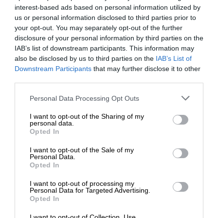
interest-based ads based on personal information utilized by
us or personal information disclosed to third parties prior to
your opt-out. You may separately opt-out of the further
disclosure of your personal information by third parties on the
IAB’s list of downstream participants. This information may
also be disclosed by us to third parties on the
IAB’s List of
Downstream Participants
that may further disclose it to other
third parties.
Please note that this website/app uses one or more Google
Personal Data Processing Opt Outs
services and may gather and store information including but
not limited to your visit or usage behaviour. You may click to
I want to opt-out of the Sharing of my
personal data.
grant or deny consent to Google and its third-party tags to
Opted In
use your data for below specified purposes in below Google
consent section.
I want to opt-out of the Sale of my
Personal Data.
Opted In
Vedeli ste, že...?
I want to opt-out of processing my
Psi sa ochladzujú úplne inak ako
Personal Data for Targeted Advertising.
Opted In
ľudia. Zatiaľ čo nám pomáha
studená voda na zátylku alebo
I want to opt-out of Collection, Use,