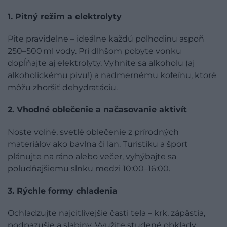
1. Pitný režim a elektrolyty
Pite pravidelne – ideálne každú polhodinu aspoň
250–500 ml vody. Pri dlhšom pobyte vonku
dopĺňajte aj elektrolyty. Vyhnite sa alkoholu (aj
alkoholickému pivu!) a nadmernému kofeínu, ktoré
môžu zhoršiť dehydratáciu.
2. Vhodné oblečenie a načasovanie aktivít
Noste voľné, svetlé oblečenie z prírodných
materiálov ako bavlna či ľan. Turistiku a šport
plánujte na ráno alebo večer, vyhýbajte sa
poludňajšiemu slnku medzi 10:00–16:00.
3. Rýchle formy chladenia
Ochladzujte najcitlivejšie časti tela – krk, zápästia,
podpazušie a slabiny. Využite studené obklady,