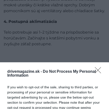
mokré uteráky či krátke vlažné sprchy. Dobrým
pomocníkom sú aj ventilátory alebo chladiace šatky.
4. Postupná aklimatizácia
Telo potrebuje asi 1–2 týždne na prispôsobenie sa
horúčavám. Začínajte s kratšími pobytmi vonku a
zvyšujte záťaž postupne.
drivemagazine.sk -
Do Not Process My Personal
Information
If you wish to opt-out of the sale, sharing to third parties, or
processing of your personal or sensitive information for
targeted advertising by us, please use the below opt-out
section to confirm your selection. Please note that after your
opt-out request is processed you may continue seeing