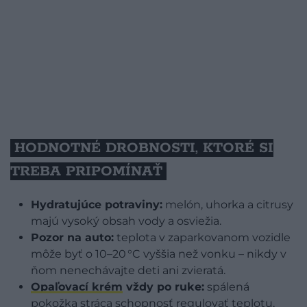
HODNOTNÉ DROBNOSTI, KTORÉ SI
TREBA PRIPOMÍNAŤ
Hydratujúce potraviny:
melón, uhorka a citrusy
majú vysoký obsah vody a osviežia.
Pozor na auto:
teplota v zaparkovanom vozidle
môže byť o 10–20 °C vyššia než vonku – nikdy v
ňom nenechávajte deti ani zvieratá.
Opaľovací krém
vždy po ruke:
spálená
pokožka stráca schopnosť regulovať teplotu,