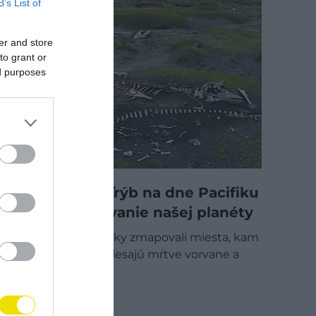
B’s List of
er and store
to grant or
ed purposes
Cintoríny veľrýb na dne Pacifiku
tlmia otepľovanie našej planéty
Robotické ponorky zmapovali miesta, kam
na konci života klesajú mŕtve vorvane a
vráskavce. Tieto…
OUTDOOR