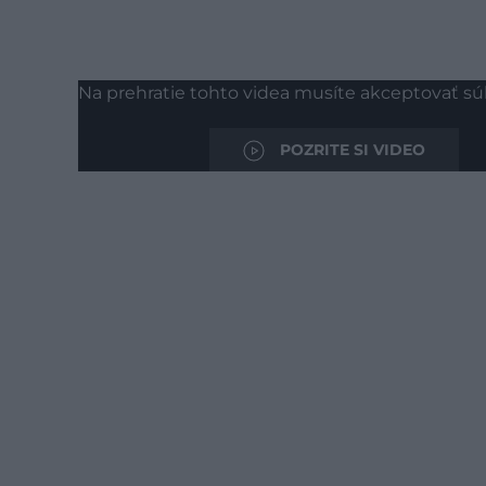
Na prehratie tohto videa musíte akceptovať sú
POZRITE SI VIDEO