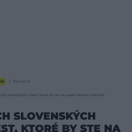
OR
2024-10-23
kých turistických miest, ktoré by ste na jeseň nemali vynechať
CH SLOVENSKÝCH
ST, KTORÉ BY STE NA