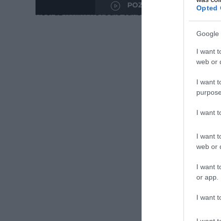
plesu. Spolu s malým plieskom sú to dva plesá, 
POZRITE SI VIDEO
Opted 
hoci až k nim nevedie turistická značka, ide o 
Google 
I want t
web or d
I want t
purpose
I want 
I want t
web or d
I want t
or app.
I want t
I want t