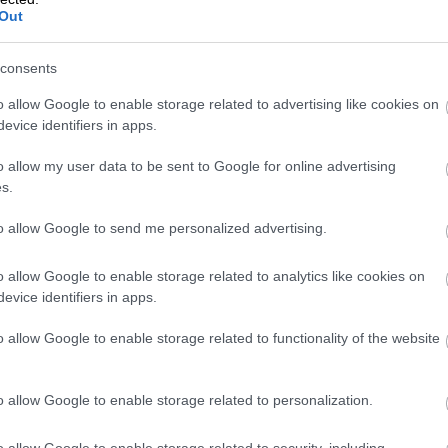
ktoré vidíte pri výstupe na Kriváň po pravej strane a
Out
pokojnú oblasť Tatier, kde si dokonale oddýchnete.
consents
o allow Google to enable storage related to advertising like cookies on
evice identifiers in apps.
o allow my user data to be sent to Google for online advertising
s.
to allow Google to send me personalized advertising.
o allow Google to enable storage related to analytics like cookies on
evice identifiers in apps.
o allow Google to enable storage related to functionality of the website
o allow Google to enable storage related to personalization.
o allow Google to enable storage related to security, including