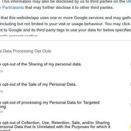
. This information may also be disclosed by us to third parties on the
IA
Participants
that may further disclose it to other third parties.
 that this website/app uses one or more Google services and may gath
including but not limited to your visit or usage behaviour. You may click 
 to Google and its third-party tags to use your data for below specifi
ogle consent section.
l Data Processing Opt Outs
o opt-out of the Sharing of my personal data.
In
o opt-out of the Sale of my Personal Data.
In
to opt-out of processing my Personal Data for Targeted
ing.
In
bory cookie!
o opt-out of Collection, Use, Retention, Sale, and/or Sharing
00 metrov, skúste chodník k Zelenému Krivánskemu
ersonal Data that Is Unrelated with the Purposes for which it
lected.