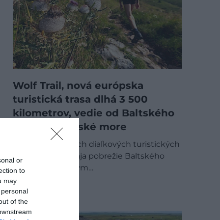
Wolf Trail, nová európska
turistická trasa dlhá 3 500
kilometrov, vedie od Baltského
až po Jadranské more
Jedna z najnovších diaľkových turistických
trás v Európe spája pobrežie Baltského
sonal or
mora s Jadranským…
ection to
ou may
OUTDOOR
 personal
out of the
 downstream