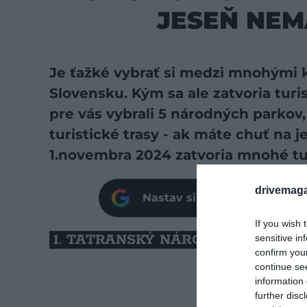
JESEŇ NEM
Je ťažké vybrať si medzi mnohými k
Slovensku. Kým sa ale zatvoria tur
pre vás vybrali 5 národných parkov
turistické trasy - ak máte chuť na 
1.novembra 2024 zatvoria mnohé tur
drivemaga
Nastav si našu stránku ako 
If you wish 
1. TATRANSKÝ NÁRODNÝ PARK
sensitive in
confirm you
continue se
information 
further disc