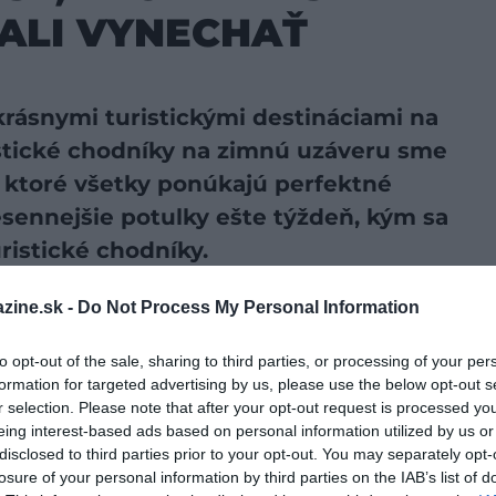
ALI VYNECHAŤ
rásnymi turistickými destináciami na
istické chodníky na zimnú uzáveru sme
, ktoré všetky ponúkajú perfektné
jesennejšie potulky ešte týždeň, kým sa
istické chodníky.
zine.sk -
Do Not Process My Personal Information
preferovaný zdroj vo Vyhľadávaní Google!
to opt-out of the sale, sharing to third parties, or processing of your per
formation for targeted advertising by us, please use the below opt-out s
r selection. Please note that after your opt-out request is processed y
eing interest-based ads based on personal information utilized by us or
disclosed to third parties prior to your opt-out. You may separately opt-
losure of your personal information by third parties on the IAB’s list of