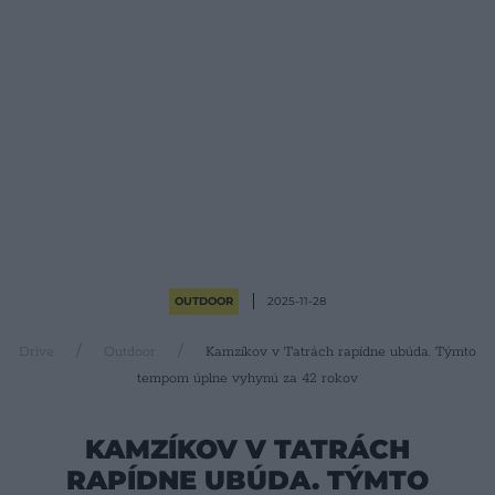
OUTDOOR
2025-11-28
Drive
Outdoor
Kamzíkov v Tatrách rapídne ubúda. Týmto
tempom úplne vyhynú za 42 rokov
KAMZÍKOV V TATRÁCH
RAPÍDNE UBÚDA. TÝMTO