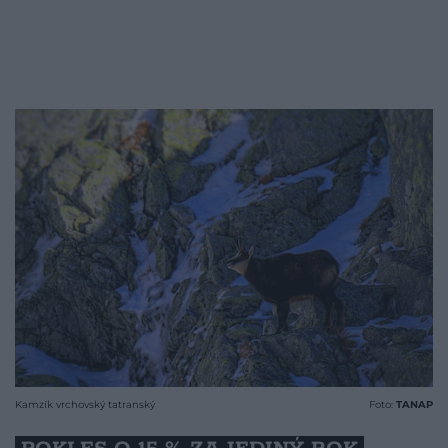
Kamzík vrchovský tatranský
Foto:
TANAP