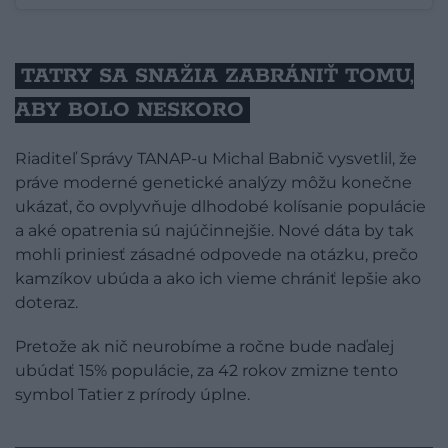
TATRY SA SNAŽIA ZABRÁNIŤ TOMU,
ABY BOLO NESKORO
Riaditeľ Správy TANAP-u Michal Babnič vysvetlil, že
práve moderné genetické analýzy môžu konečne
ukázať, čo ovplyvňuje dlhodobé kolísanie populácie
a aké opatrenia sú najúčinnejšie. Nové dáta by tak
mohli priniesť zásadné odpovede na otázku, prečo
kamzíkov ubúda a ako ich vieme chrániť lepšie ako
doteraz.
Pretože ak nič neurobíme a ročne bude naďalej
ubúdať 15% populácie, za 42 rokov zmizne tento
symbol Tatier z prírody úplne.