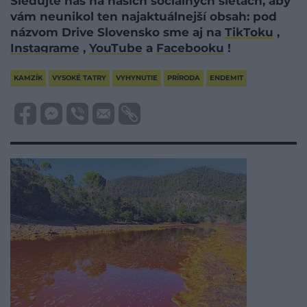
Sledujte nás na našich sociálnych sieťach, aby
vám neunikol ten najaktuálnejší obsah: pod
názvom Drive Slovensko sme aj na
TikToku
,
Instagrame
,
YouTube
a
Facebooku
!
KAMZÍK
VYSOKÉ TATRY
VYHYNUTIE
PRÍRODA
ENDEMIT