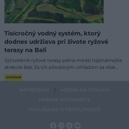
Tisícročný vodný systém, ktorý
dodnes udržiava pri živote ryžové
terasy na Bali
Sýtozelené ryžové terasy patria medzi najznámejšie
atrakcie Bali. Za ich pôsobivým vzhľadom sa však…
OUTDOOR
IMPRESSUM
MEDIÁLNA PONUKA
PRÁVNE INFORMÁCIE
VYHLÁSENIE O PRÍSTUPNOSTI