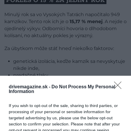
POKLES O 15 % ZA JEDINÝ ROK
Minulý rok sa vo Vysokých Tatrách napočítalo 949
kamzíkov. Tento rok ich je o
15,17 % menej
. A nejde o
ojedinelý výkyv. Odborníci hovoria o dlhodobom
kolísaní, no aktuálny pokles je výrazný.
Za úbytkom môže stáť hneď niekoľko faktorov:
genetická izolácia, keďže kamzík sa nevyskytuje
nikde inde,
predačné tlaky,
zmeny prostredia spôsobené ľudskou aktivitou,
drivemagazine.sk -
Do Not Process My Personal
porušovanie návštevného poriadku
a rušenie
Information
zvierat turistami.
If you wish to opt-out of the sale, sharing to third parties, or
Najmä
posledný bod
sa stáva čoraz väčším
processing of your personal or sensitive information for
problémom. Zvieratá sú vystavované stresu, ktorý
targeted advertising by us, please use the below opt-out
môže ovplyvniť ich správanie aj prežívanie mláďat.
section to confirm your selection. Please note that after your
opt-out request is processed you may continue seeing