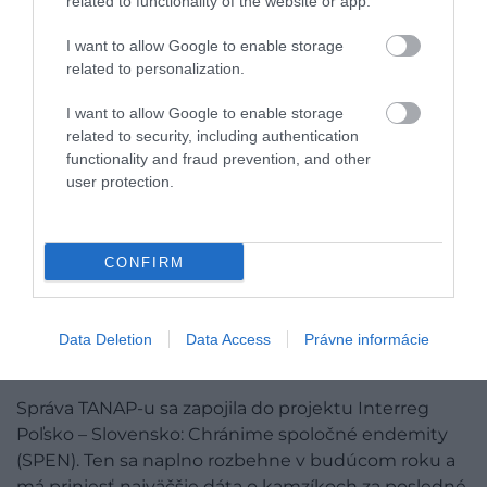
related to functionality of the website or app.
I want to allow Google to enable storage
related to personalization.
I want to allow Google to enable storage
related to security, including authentication
functionality and fraud prevention, and other
user protection.
Príspevok, ktorý zdieľa 🇵🇱 Sławomir Kucia (@zabiore_cie_w_gory)
CONFIRM
PRICHÁDZA VEĽKÝ VÝSKUM, KTORÝ
Data Deletion
Data Access
Právne informácie
MÁ ODHALIŤ SKUTOČNÚ PRÍČINU
Správa TANAP-u sa zapojila do projektu Interreg
Poľsko – Slovensko: Chránime spoločné endemity
(SPEN). Ten sa naplno rozbehne v budúcom roku a
má priniesť najväčšie dáta o kamzíkoch za posledné