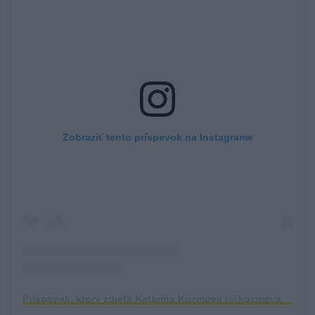
Zobraziť tento príspevok na Instagrame
Príspevok, ktorý zdieľa Katarína Kuzmova (@kuzmovakatarina)