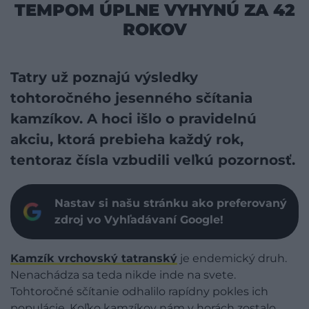
TEMPOM ÚPLNE VYHYNÚ ZA 42
ROKOV
Tatry už poznajú výsledky
tohtoročného jesenného sčítania
kamzíkov. A hoci išlo o pravidelnú
akciu, ktorá prebieha každý rok,
tentoraz čísla vzbudili veľkú pozornosť.
Nastav si našu stránku ako preferovaný
zdroj vo Vyhľadávaní Google!
Kamzík vrchovský tatranský
je endemický druh.
Nenachádza sa teda nikde inde na svete.
Tohtoročné sčítanie odhalilo rapídny pokles ich
populácie. Koľko kamzíkov nám v horách zostalo,