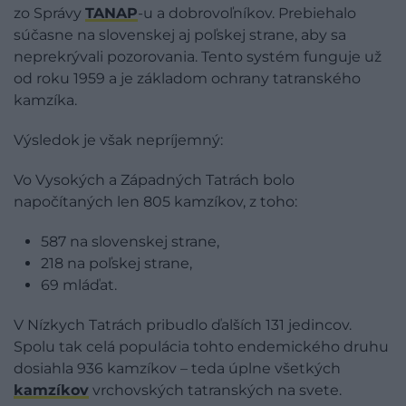
zo Správy
TANAP
-u a dobrovoľníkov. Prebiehalo
súčasne na slovenskej aj poľskej strane, aby sa
neprekrývali pozorovania. Tento systém funguje už
od roku 1959 a je základom ochrany tatranského
kamzíka.
Výsledok je však nepríjemný:
Vo Vysokých a Západných Tatrách bolo
napočítaných len 805 kamzíkov, z toho:
587 na slovenskej strane,
218 na poľskej strane,
69 mláďat.
V Nízkych Tatrách pribudlo ďalších 131 jedincov.
Spolu tak celá populácia tohto endemického druhu
dosiahla 936 kamzíkov – teda úplne všetkých
kamzíkov
vrchovských tatranských na svete.