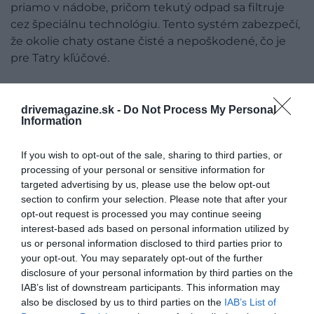
priamo v nádobe, pričom tekutý odpad sa filtruje
cez špeciálnu technológiu. Tento systém zabezpečí,
že okolie chaty ostane čisté a nepoškodené, čo je
pre Tatry kľúčové.
Návštevníkov však klub Hikemates prosí, aby boli pri
používaní toaliet zodpovední a nepoužívali viac
drivemagazine.sk -
Do Not Process My Personal
Information
toaletného papiera, než naozaj potrebujú. Už počas
prvých dní sa totiž ukázalo, že niektorí turisti majú s
If you wish to opt-out of the sale, sharing to third parties, or
množstvom papiera problém.
processing of your personal or sensitive information for
targeted advertising by us, please use the below opt-out
section to confirm your selection. Please note that after your
opt-out request is processed you may continue seeing
interest-based ads based on personal information utilized by
us or personal information disclosed to third parties prior to
your opt-out. You may separately opt-out of the further
disclosure of your personal information by third parties on the
IAB’s list of downstream participants. This information may
also be disclosed by us to third parties on the
IAB’s List of