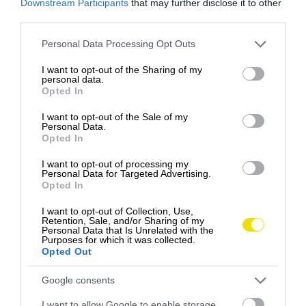
Downstream Participants
that may further disclose it to other
third parties.
Please note that this website/app uses one or more Google
Personal Data Processing Opt Outs
services and may gather and store information including but
not limited to your visit or usage behaviour. You may click to
I want to opt-out of the Sharing of my
personal data.
grant or deny consent to Google and its third-party tags to
Opted In
use your data for below specified purposes in below Google
consent section.
I want to opt-out of the Sale of my
Personal Data.
Opted In
I want to opt-out of processing my
Personal Data for Targeted Advertising.
Opted In
I want to opt-out of Collection, Use,
Retention, Sale, and/or Sharing of my
Personal Data that Is Unrelated with the
Purposes for which it was collected.
Opted Out
Foto:
Hikemates
Google consents
I want to allow Google to enable storage