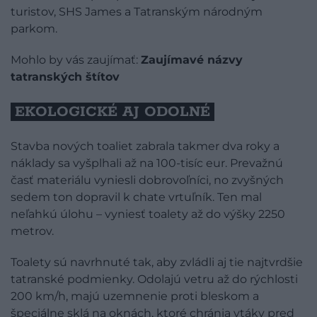
turistov, SHS James a Tatranským národným
parkom.
Mohlo by vás zaujímať:
Zaujímavé názvy
tatranských štítov
EKOLOGICKÉ AJ ODOLNÉ
Stavba nových toaliet zabrala takmer dva roky a
náklady sa vyšplhali až na 100-tisíc eur. Prevažnú
časť materiálu vyniesli dobrovoľníci, no zvyšných
sedem ton dopravil k chate vrtuľník. Ten mal
neľahkú úlohu – vyniesť toalety až do výšky 2250
metrov.
Toalety sú navrhnuté tak, aby zvládli aj tie najtvrdšie
tatranské podmienky. Odolajú vetru až do rýchlosti
200 km/h, majú uzemnenie proti bleskom a
špeciálne sklá na oknách, ktoré chránia vtáky pred