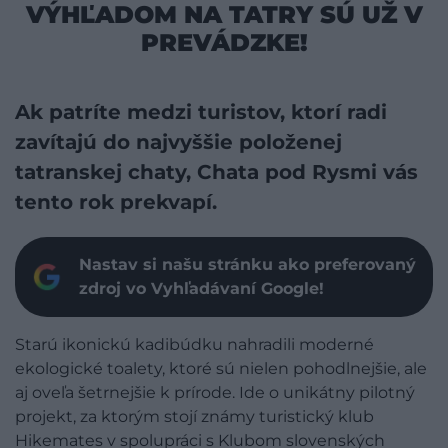
VÝHĽADOM NA TATRY SÚ UŽ V
PREVÁDZKE!
Ak patríte medzi turistov, ktorí radi
zavítajú do najvyššie položenej
tatranskej chaty, Chata pod Rysmi vás
tento rok prekvapí.
Nastav si našu stránku ako preferovaný
zdroj vo Vyhľadávaní Google!
Starú ikonickú kadibúdku nahradili moderné
ekologické toalety, ktoré sú nielen pohodlnejšie, ale
aj oveľa šetrnejšie k prírode. Ide o unikátny pilotný
projekt, za ktorým stojí známy turistický klub
Hikemates v spolupráci s Klubom slovenských