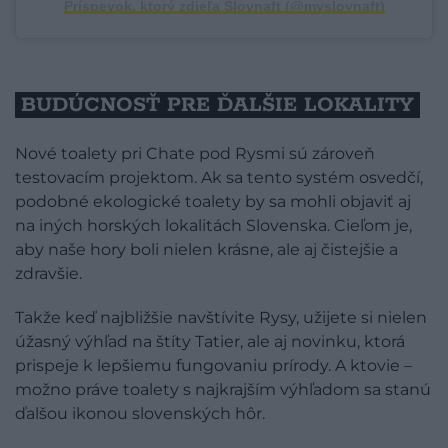
Príspevok, ktorý zdieľa Slovnaft (@myslovnaft)
BUDÚCNOSŤ PRE ĎALŠIE LOKALITY
Nové toalety pri Chate pod Rysmi sú zároveň
testovacím projektom. Ak sa tento systém osvedčí,
podobné ekologické toalety by sa mohli objaviť aj
na iných horských lokalitách Slovenska. Cieľom je,
aby naše hory boli nielen krásne, ale aj čistejšie a
zdravšie.
Takže keď najbližšie navštívite Rysy, užijete si nielen
úžasný výhľad na štíty Tatier, ale aj novinku, ktorá
prispeje k lepšiemu fungovaniu prírody. A ktovie –
možno práve toalety s najkrajším výhľadom sa stanú
ďalšou ikonou slovenských hôr.