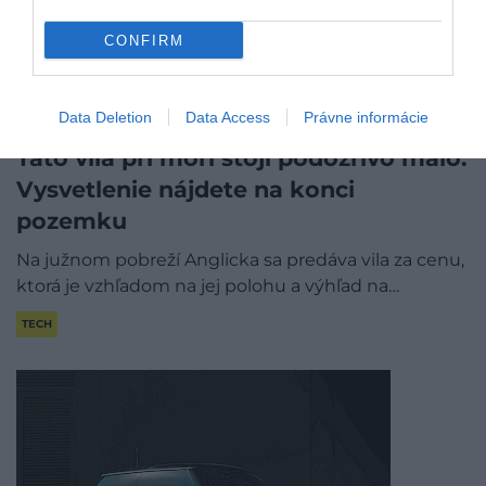
CONFIRM
Data Deletion
Data Access
Právne informácie
Táto vila pri mori stojí podozrivo málo.
Vysvetlenie nájdete na konci
pozemku
Na južnom pobreží Anglicka sa predáva vila za cenu,
ktorá je vzhľadom na jej polohu a výhľad na…
TECH