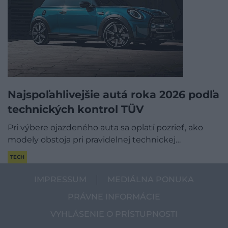
Najspoľahlivejšie autá roka 2026 podľa
technických kontrol TÜV
Pri výbere ojazdeného auta sa oplatí pozrieť, ako
modely obstoja pri pravidelnej technickej…
TECH
IMPRESSUM
MEDIÁLNA PONUKA
PRÁVNE INFORMÁCIE
VYHLÁSENIE O PRÍSTUPNOSTI