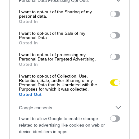
Personal Data Processing Opt Outs
Nová EVOTECH formula sa v týchto palivách stará
services and may gather and store information including but
automaticky o to, aby sa usadeniny netvorili a
not limited to your visit or usage behaviour. You may click to
I want to opt-out of the Sharing of my
personal data.
dokonca sa tie existujúce uvoľnili a neznižovali
grant or deny consent to Google and its third-party tags to
Opted In
výkon motora.
use your data for below specified purposes in below Google
consent section.
I want to opt-out of the Sale of my
Personal Data.
Opted In
Foto: Pixabay
I want to opt-out of processing my
Okrem toho sa v autorizovanom servise oplatí
Personal Data for Targeted Advertising.
Opted In
dať preskúmať, či filtre auta vyhovujú
motorovej nafte s normou STN EN 590
. Stáva
I want to opt-out of Collection, Use,
sa totiž, že do nášho regiónu privezú auto
Retention, Sale, and/or Sharing of my
Personal Data that Is Unrelated with the
vyrobené pôvodne pre tropickú krajinu bez
Purposes for which it was collected.
Opted Out
toho, že by doň namontovali filtre vhodné na
zimné obdobie.
Google consents
Je dôležité, aby
batéria bola v dobrom stave
,
I want to allow Google to enable storage
lebo rozhodujúcou mierou ovplyvňuje
related to advertising like cookies on web or
štartovaciu schopnosť motora – podobne, ako
device identifiers in apps.
kvalita a stav motorovej nafty a vhodné