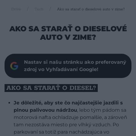
Drive
Tech
Ako sa starať o dieselové auto v zime?
AKO SA STARAŤ O DIESELOVÉ
AUTO V ZIME?
Nastav si našu stránku ako preferovaný
zdroj vo Vyhľadávaní Google!
AKO SA STARAŤ O DIESEL?
Je dôležité, aby ste čo najčastejšie jazdili s
plnou palivovou nádržou
, lebo tým pádom sa
motorová nafta ochladzuje pomalšie, a zároveň
tam nezostáva miesto pre vlhký vzduch. Po
parkovaní sa totiž para nachádzajúca vo