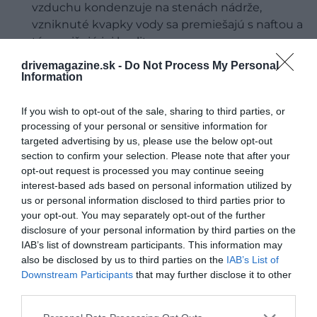
vzduchu kondenzuje na stenách nádrže,
vzniknuté kvapky vody sa premiešajú s naftou a
tým znižujú jej kvalitu.
drivemagazine.sk -
Do Not Process My Personal
Je dôležité, aby ste z času na čas naštartovali
Information
auto
aj v tom prípade, že nechcete ním jazdiť.
Vtedy sa totiž nafta v palivovej nádrži pomieša s
If you wish to opt-out of the sale, sharing to third parties, or
tou, ktorá cirkuluje v zahriatom motore. V istých
processing of your personal or sensitive information for
intervaloch je vhodné skontrolovať palivový
targeted advertising by us, please use the below opt-out
section to confirm your selection. Please note that after your
filter, odstrániť z neho usadeniny a vodu.
opt-out request is processed you may continue seeing
interest-based ads based on personal information utilized by
Tiež sa odporúča preventívne vyčistenie
us or personal information disclosed to third parties prior to
palivovej nádrže
, najmä pri vozidlách, ktorými
your opt-out. You may separately opt-out of the further
sa veľa jazdí či sú staršej výroby. V nich sa po
disclosure of your personal information by third parties on the
istom čase môžu nazhromaždiť usadeniny.
IAB’s list of downstream participants. This information may
also be disclosed by us to third parties on the
IAB’s List of
Palivá
EVO Plus
na čerpacích staniciach Slovnaft
Downstream Participants
that may further disclose it to other
majú vyššie cetánové číslo, čím sa palivo rýchlejšie
third parties.
vznieti a prospieva efektívnemu spaľovaniu nafty.
Please note that this website/app uses one or more Google