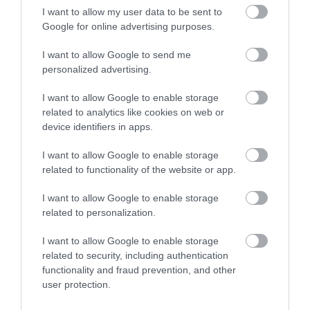
I want to allow my user data to be sent to
fungovanie žeraviacich sviečok. Neistý technický
Google for online advertising purposes.
stav motora (kompresného pomeru) tiež môže
sťažiť studený štart, preto ho treba skontrolovať
I want to allow Google to send me
v odbornom servise.
personalized advertising.
I want to allow Google to enable storage
related to analytics like cookies on web or
device identifiers in apps.
AUTO
ZIMA
STAROSTLIVOSŤ
RADY A TIPY
DIESEL
I want to allow Google to enable storage
related to functionality of the website or app.
I want to allow Google to enable storage
related to personalization.
I want to allow Google to enable storage
related to security, including authentication
functionality and fraud prevention, and other
user protection.