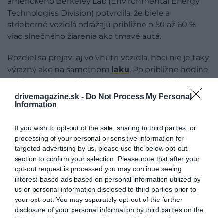
amerického Berkeley Lab (Environmental Energy
Technologies Division) potvrdila, že biele a
strieborné vozidlá odrážajú približne o 50 až 60 %
viac slnečného žiarenia ako tmavé autá.
Rozdiel sa prejaví aj vo vnútri vozidla, hoci nie je taký
výrazný ako na samotnom
laku
. Po približne hodine
státia na slnku môže byť vzduch v interiéri čierneho
auta asi o 5 °C teplejší než v bielom vozidle.
drivemagazine.sk -
Do Not Process My Personal
Information
Najväčším dôvodom prehrievania interiéru však nie
je samotná karoséria. Rozhodujúcu úlohu zohrávajú
If you wish to opt-out of the sale, sharing to third parties, or
sklenené plochy. Čelné aj bočné okná prepúšťajú
processing of your personal or sensitive information for
slnečné žiarenie, ktoré ohrieva palubnú dosku,
targeted advertising by us, please use the below opt-out
section to confirm your selection. Please note that after your
volant, sedadlá a ďalšie prvky interiéru. Tie následne
opt-out request is processed you may continue seeing
teplo akumulujú a postupne ho uvoľňujú späť do
interest-based ads based on personal information utilized by
priestoru vozidla.
us or personal information disclosed to third parties prior to
your opt-out. You may separately opt-out of the further
disclosure of your personal information by third parties on the