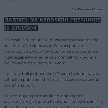
Foto:
Theo Lonic/Unsplash
ROZDIEL NA KAROSÉRII PRESAHUJE
20 STUPŇOV
Pri vonkajšej teplote 38 °C závisí teplota karosérie
od toho, koľko slnečného žiarenia pohltí lak.
Nemecký autoklub ADAC porovnal dve identické
vozidlá zaparkované na priamom slnku – jedno s
bielym a druhé s čiernym lakom.
Výsledky boli jednoznačné. Povrch bieleho auta sa
zohrial na približne 42 °C, zatiaľ čo čierna karoséria
dosiahla až 65 °C.
V extrémnych podmienkach, najmä počas
bezvetria, môže teplota tmavého laku vystúpiť až na
80 °C. Dotyk rozpálenej kapoty tak môže spôsobiť