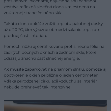
presklenými plochami, najúčinnejšou ochranou
zostáva reflexná slnečná clona umiestnená na
vnútornej strane čelného skla.
Takáto clona dokáže znížiť teplotu palubnej dosky
až o 20 °C, čím výrazne obmedzí sálanie tepla do
prednej časti interiéru.
Pomôcť môžu aj certifikované protislnečné fólie na
zadných bočných oknách a zadnom skle, ktoré
odrážajú značnú časť slnečnej energie.
Ak musíte zaparkovať na priamom slnku, pomôže aj
pootvorenie okien približne o jeden centimeter.
Vďaka prirodzenej cirkulácii vzduchu sa interiér
nebude prehrievať tak intenzívne.