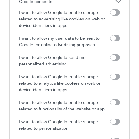
Google consents
I want to allow Google to enable storage
NEVÝHODY TMAVÉHO LAKU POČAS
related to advertising like cookies on web or
device identifiers in apps.
LETA
I want to allow my user data to be sent to
Vyššia
spotreba
paliva: Klimatizácia musí
Google for online advertising purposes.
pracovať intenzívnejšie, aby interiér ochladila na
príjemnú teplotu. Podľa Berkeley Lab to môže
I want to allow Google to send me
personalized advertising.
zvýšiť spotrebu paliva približne o 1 až 2 %.
Dlhší čas chladenia: Rozpálené plasty, čalúnenie
I want to allow Google to enable storage
aj ďalšie materiály odovzdávajú naakumulované
related to analytics like cookies on web or
teplo ešte dlho po naštartovaní.
device identifiers in apps.
Rýchlejšie starnutie materiálov: Dlhodobé
pôsobenie vysokých teplôt urýchľuje
I want to allow Google to enable storage
opotrebovanie plastových dielov, čalúnenia aj
related to functionality of the website or app.
spojov palubnej dosky.
I want to allow Google to enable storage
related to personalization.