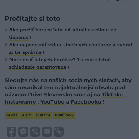
Prečítajte si toto
Ako prežiť horúce leto: od pitného režimu po
tienenie
Ako nepodceniť výber slnečných okuliarov a vybrať
si tie správne
Máte dosť letných horúčav? Tu máte letné
schladenie garantované
Sledujte nás na našich sociálnych sieťach, aby
vám neunikol ten najaktuálnejší obsah: pod
názvom Drive Slovensko sme aj na
TikToku
,
Instagrame
,
YouTube
a
Facebooku
!
FARBA
AUTO
TEPLOTA
HORÚČAVY