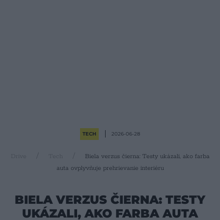
TECH
2026-06-28
Drive
Tech
Biela verzus čierna: Testy ukázali, ako farba
auta ovplyvňuje prehrievanie interiéru
BIELA VERZUS ČIERNA: TESTY
UKÁZALI, AKO FARBA AUTA