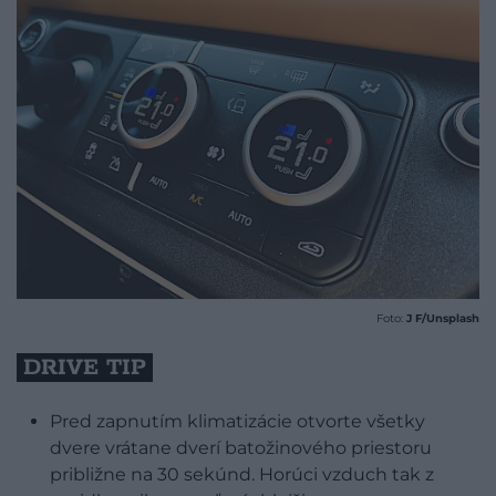
Foto:
J F/Unsplash
DRIVE TIP
Pred zapnutím klimatizácie otvorte všetky
dvere vrátane dverí batožinového priestoru
približne na 30 sekúnd. Horúci vzduch tak z