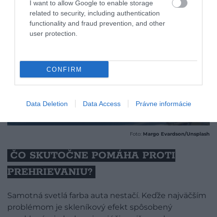
I want to allow Google to enable storage
related to security, including authentication
functionality and fraud prevention, and other
user protection.
CONFIRM
Data Deletion
Data Access
Právne informácie
Foto:
Margo Evardson/Unsplash
ČO SKUTOČNE POMÁHA PROTI
PREHRIEVANIU?
Samotná svetlá farba auta nestačí. Keďže najväčším
problémom je skleníkový efekt spôsobený