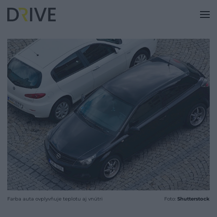
Farba auta ovplyvňuje teplotu aj vnútri
Foto:
Shutterstock