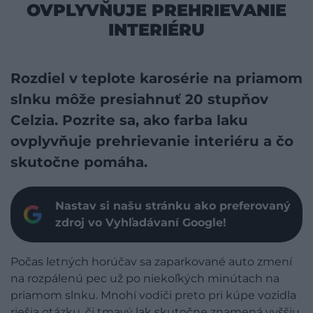
OVPLYVŇUJE PREHRIEVANIE
INTERIÉRU
Rozdiel v teplote karosérie na priamom
slnku môže presiahnuť 20 stupňov
Celzia. Pozrite sa, ako farba laku
ovplyvňuje prehrievanie interiéru a čo
skutočne pomáha.
Nastav si našu stránku ako preferovaný
zdroj vo Vyhľadávaní Google!
Počas letných horúčav sa zaparkované auto zmení
na rozpálenú pec už po niekoľkých minútach na
priamom slnku. Mnohí vodiči preto pri kúpe vozidla
riešia otázku, či tmavý lak skutočne znamená vyššiu