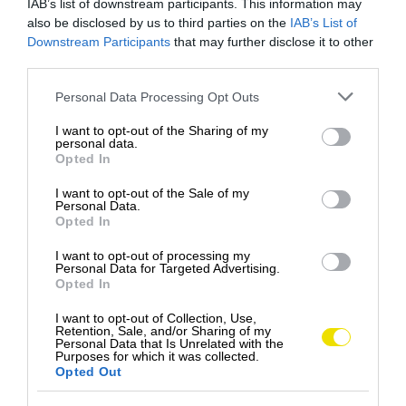
IAB’s list of downstream participants. This information may
also be disclosed by us to third parties on the
IAB’s List of
Downstream Participants
that may further disclose it to other
third parties.
Please note that this website/app uses one or more Google
Personal Data Processing Opt Outs
services and may gather and store information including but
not limited to your visit or usage behaviour. You may click to
I want to opt-out of the Sharing of my
personal data.
grant or deny consent to Google and its third-party tags to
Opted In
use your data for below specified purposes in below Google
consent section.
I want to opt-out of the Sale of my
Personal Data.
Opted In
I want to opt-out of processing my
Personal Data for Targeted Advertising.
Opted In
I want to opt-out of Collection, Use,
Retention, Sale, and/or Sharing of my
Personal Data that Is Unrelated with the
Purposes for which it was collected.
Opted Out