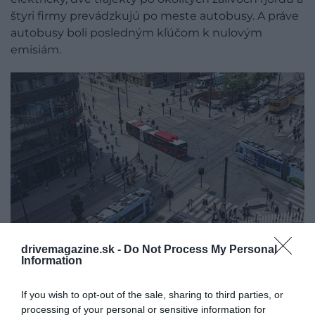
štyri firmy prevádzkujú po meste autobusy. A práve
autobusy boli posledným kľúčom k nulovým
emisiám.
drivemagazine.sk -
Do Not Process My Personal
Information
Foto: Ruter
If you wish to opt-out of the sale, sharing to third parties, or
ELEKTRICKÉ AUTOBUSY LACNEJŠIE
processing of your personal or sensitive information for