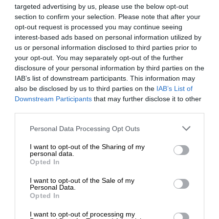
targeted advertising by us, please use the below opt-out
V najnovšej objednávke za asi 48 miliónov eur Oslo
section to confirm your selection. Please note that after your
kompletne nahradí flotilu 450 používaných
opt-out request is processed you may continue seeing
interest-based ads based on personal information utilized by
dízlových autobusov za elektrické. Tie ich v nákupe
us or personal information disclosed to third parties prior to
dokonca vyšli o 5 % lacnejšie než naftové. Lacnejšia
your opt-out. You may separately opt-out of the further
je ich údržba, ako aj prevádzka. Možno sa pýtate, ako
disclosure of your personal information by third parties on the
je to v dnešnej dobe drahých energií možné. Nórsko
IAB’s list of downstream participants. This information may
je je aj v čase obáv z cien energií rajom na svete.
also be disclosed by us to third parties on the
IAB’s List of
Vďačí za to bohatým divokým riekam, na ktorých je
Downstream Participants
that may further disclose it to other
postavených viac ako 1 600 vodných elektrární. Tie
third parties.
vyrábajú 95 % energie v krajine, ďalšie tri a pol
Please note that this website/app uses one or more Google
Personal Data Processing Opt Outs
percenta pochádzajú z vetra. Okrem toho sú vody
services and may gather and store information including but
nórskeho pobrežia veľmi bohaté na zemný plyn.
not limited to your visit or usage behaviour. You may click to
I want to opt-out of the Sharing of my
personal data.
Krajina, s množstvom obyvateľov rovnakým ako
grant or deny consent to Google and its third-party tags to
Opted In
Slovensko, je tak najväčším európskym exportérom
use your data for below specified purposes in below Google
consent section.
energií.
I want to opt-out of the Sale of my
Personal Data.
Opted In
I want to opt-out of processing my