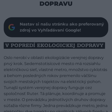
DOPRAVU
Nastav si našu stránku ako preferovaný
zdroj vo Vyhľadávaní Google!
V POPREDÍ EKOLOGICKEJ DOPRAVY
Oslo nerobí v oblasti ekologizácie verejnej dopravy
prvý krok. Sedemstotisícové mesto má rozsiahlu
električkovú sieť, vlastné metro, množstvo cyklotrás
a behom posledných rokov premenilo väčšinu
svojich mestských trajektov na elektrický pohon.
Tunajší systém verejnej dopravy funguje cez
spoločnosť Ruter. Tá plánuje, koordinuje a promuje
v meste. O prevádzku jednotlivých druhov dopravy
súťažia rôzne firmy. Jedna prevádzkuje metro, jedna
električky, dve trajekty po okolitých zálivoch fjordu a