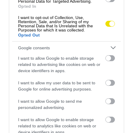
Personal Data for Targeted Advertising.
Opted In
I want to opt-out of Collection, Use,
Retention, Sale, and/or Sharing of my
Personal Data that Is Unrelated with the
Purposes for which it was collected.
Opted Out
Google consents
I want to allow Google to enable storage
related to advertising like cookies on web or
device identifiers in apps.
Foto: Ruter
SVET NASKAKUJE NA E-BUSY
I want to allow my user data to be sent to
Google for online advertising purposes.
Oslo nákupom 450 elektrických autobusov zníži
I want to allow Google to send me
celkové emisie mesta o 3 %. To všetko v meste,
personalized advertising.
ktoré má ambíciu byť prvým úplne bezemisným
mestom sveta do roku 2030. No na vlnu e-busov
I want to allow Google to enable storage
„naskakujú“ aj iné destinácie. Kalifornské Los
related to analytics like cookies on web or
Angeles plánuje prejsť do roku 2030 na 100 %
device identifiers in apps.