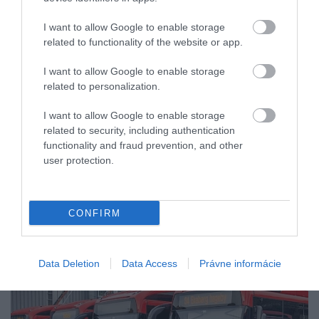
elektrické autobusy. Do tohto roku má byť aj v celej
I want to allow Google to enable storage
Európskej únii tretina autobusov elektrická. No ak
related to functionality of the website or app.
vás zaujíma, kto je v tomto smere svetovým
rekordérom, musíte vycestovať do Číny.
I want to allow Google to enable storage
Dvanásťmiliónové mesto Shenzen má fungujúcu
related to personalization.
flotilu až 16 000 elektrických autobusov. A hoci v
I want to allow Google to enable storage
tejto krajine sa viac než polovica elektriny vyrobí z
related to security, including authentication
uhlia, trend sa rýchlo mení a ako je v Číne zvykom,
functionality and fraud prevention, and other
rýchla ekologizácia a aplikácia obnoviteľných zdrojov
user protection.
elektriny môže dnes ekologickejšiu Európu v
najbližších rokoch prekvapiť.
CONFIRM
Data Deletion
Data Access
Právne informácie