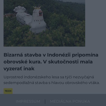
Bizarná stavba v Indonézii pripomína
obrovské kura. V skutočnosti mala
vyzerať inak
Uprostred indonézskeho lesa sa týči nezvyčajná
sedempodlažná stavba s hlavou obrovského vtáka.
TECH
IMPRESSUM
MEDIÁLNA PONUKA