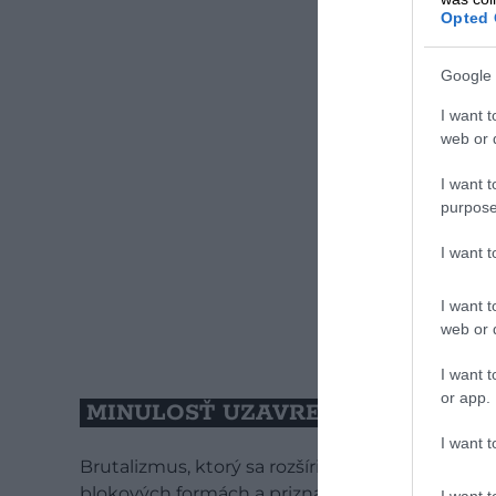
Opted 
Google 
I want t
web or d
I want t
purpose
I want 
I want t
web or d
I want t
or app.
MINULOSŤ UZAVRETÁ V BETÓNE 
I want t
Brutalizmus, ktorý sa rozšíril v povojnových de
blokových formách a priznaných konštrukciách
I want t