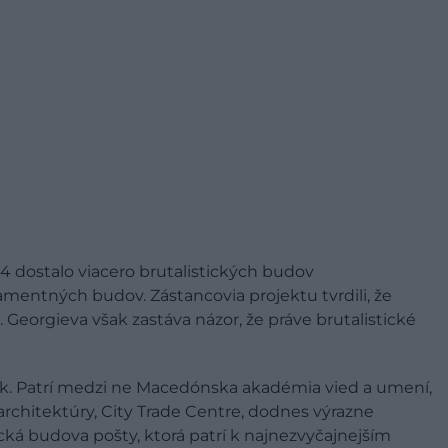
4 dostalo viacero brutalistických budov
amentných budov. Zástancovia projektu tvrdili, že
 Georgieva však zastáva názor, že práve brutalistické
k. Patrí medzi ne Macedónska akadémia vied a umení,
 architektúry, City Trade Centre, dodnes výrazne
ká budova pošty, ktorá patrí k najnezvyčajnejším