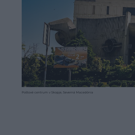
Poštové centrum v Skopje, Severná Macedónia