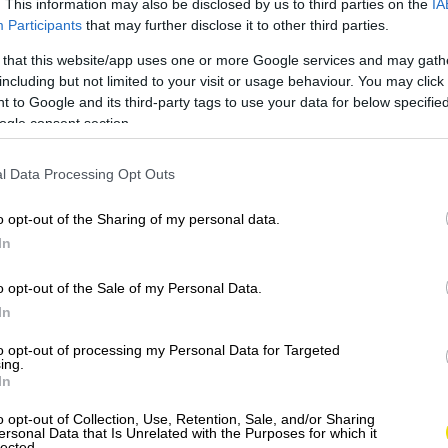
. This information may also be disclosed by us to third parties on the
IA
 v roku 1963, ktoré zničilo približne 80 percent
Participants
that may further disclose it to other third parties.
národným projektom – do mesta prichádzali architekti
esaťročí sa premenilo na jedinečný urbanistický mix
 that this website/app uses one or more Google services and may gath
ektúry.
including but not limited to your visit or usage behaviour. You may click 
 to Google and its third-party tags to use your data for below specifi
ogle consent section.
l symbolom prežitia, obnovy a nového
l Data Processing Opt Outs
o opt-out of the Sharing of my personal data.
In
o opt-out of the Sale of my Personal Data.
In
to opt-out of processing my Personal Data for Targeted
ing.
In
o opt-out of Collection, Use, Retention, Sale, and/or Sharing
ersonal Data that Is Unrelated with the Purposes for which it
lected.