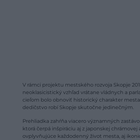
V rámci projektu mestského rozvoja Skopje 201
neoklasicistický vzhľad vrátane vládnych a parl
cieľom bolo obnoviť historický charakter mesta.
dedičstvo robí Skopje skutočne jedinečným.
Prehliadka zahŕňa viacero významných zastávo
ktorá čerpá inšpiráciu aj z japonskej chrámovej
ovplyvňujúce každodenný život mesta, aj ikonic