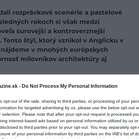
dali rozprávkové scenérie a pastelové
sledných rokoch si však medzi
oveľa surovejší a kontroverznejší
 Tento štýl, ktorý vznikol v Anglicku v
es nájdeme v mnohých európskych
ornosť milovníkov architektúry aj
zine.sk -
Do Not Process My Personal Information
preferovaný zdroj vo Vyhľadávaní Google!
to opt-out of the sale, sharing to third parties, or processing of your per
ené konštrukcie majú ďaleko od tradičného ideálu
formation for targeted advertising by us, please use the below opt-out s
mestá, v ktorých
brutalizmus
zostal výraznou stopou
r selection. Please note that after your opt-out request is processed y
ií tohto typu v Európe je
Skopje
, hlavné mesto
eing interest-based ads based on personal information utilized by us or
disclosed to third parties prior to your opt-out. You may separately opt-
losure of your personal information by third parties on the IAB’s list of