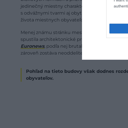
jedinečný miestny charakter. Vedľa seba tu st
authenti
s odvážnymi tvarmi aj obytné komplexy, ktor
života miestnych obyvateľov.
Menej známu stránku mesta približuje miestna
spustila architektonické prehliadky fungujúce
Euronews
, podľa nej brutalizmus v Skopje aj d
zároveň zostáva neoddeliteľnou súčasťou ident
Pohľad na tieto budovy však dodnes rozd
obyvateľov.