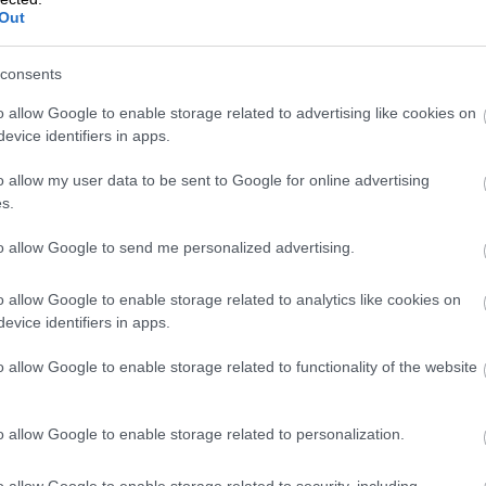
Out
consents
o allow Google to enable storage related to advertising like cookies on
evice identifiers in apps.
o allow my user data to be sent to Google for online advertising
s.
to allow Google to send me personalized advertising.
o allow Google to enable storage related to analytics like cookies on
evice identifiers in apps.
o allow Google to enable storage related to functionality of the website
V ULICIACH SKOPJE
o allow Google to enable storage related to personalization.
saťročiach, stojí na surovom betóne, masívnych
. V
Skopje
však tento architektonický štýl získal
o allow Google to enable storage related to security, including