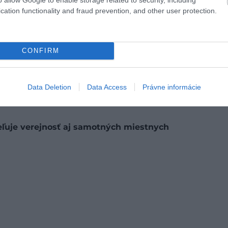
oja monumentálne verejné budovy, kultúrne inštitúcie
cation functionality and fraud prevention, and other user protection.
é sú dodnes prirodzenou súčasťou každodenného
CONFIRM
 sprievodkyňa Aleksandra Georgieva, ktorá nedávno
 na princípe dobrovoľného príspevku. Ako uvádza
nes vyvoláva diskusie a rozporuplné reakcie, no
Data Deletion
Data Access
Právne informácie
ity mesta.
eľuje verejnosť aj samotných miestnych