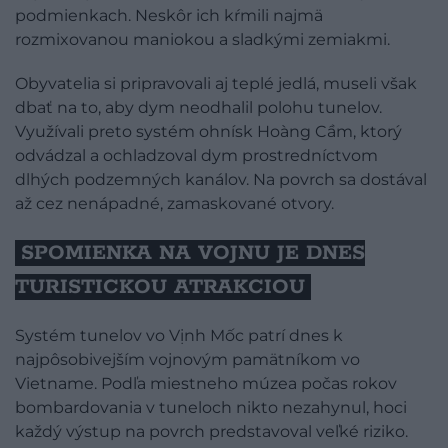
podmienkach. Neskôr ich kŕmili najmä
rozmixovanou maniokou a sladkými zemiakmi.
Obyvatelia si pripravovali aj teplé jedlá, museli však
dbať na to, aby dym neodhalil polohu tunelov.
Využívali preto systém ohnísk Hoàng Cầm, ktorý
odvádzal a ochladzoval dym prostredníctvom
dlhých podzemných kanálov. Na povrch sa dostával
až cez nenápadné, zamaskované otvory.
SPOMIENKA NA VOJNU JE DNES
TURISTICKOU ATRAKCIOU
Systém tunelov vo Vịnh Mốc patrí dnes k
najpôsobivejším vojnovým pamätníkom vo
Vietname. Podľa miestneho múzea počas rokov
bombardovania v tuneloch nikto nezahynul, hoci
každý výstup na povrch predstavoval veľké riziko.