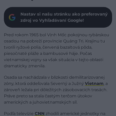
Nastav si našu stránku ako preferovaný
zdroj vo Vyhľadávaní Google!
Pred rokom 1965 bol Vịnh Mốc pokojnou rybárskou
osadou na pobreží provincie Quảng Trị. Krajinu tu
tvorili ryžové polia, červená bazaltová pôda,
piesočnaté pláže a bambusové háje. Počas
vietnamskej vojny sa však situácia v tejto oblasti
dramaticky zmenila.
Osada sa nachádzala v blízkosti demilitarizovanej
zóny, ktorá oddeľovala Severný a Južný
Vietnam
, a
zároveň ležala pri dôležitých zásobovacích trasách.
Práve preto sa stala častým terčom útokov
amerických a juhovietnamských síl.
Podľa televízie
CNN
zhodili americké jednotky na