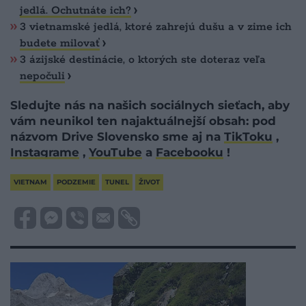
jedlá. Ochutnáte ich?
3 vietnamské jedlá, ktoré zahrejú dušu a v zime ich
budete milovať
3 ázijské destinácie, o ktorých ste doteraz veľa
nepočuli
Sledujte nás na našich sociálnych sieťach, aby
vám neunikol ten najaktuálnejší obsah: pod
názvom Drive Slovensko sme aj na
TikToku
,
Instagrame
,
YouTube
a
Facebooku
!
VIETNAM
PODZEMIE
TUNEL
ŽIVOT