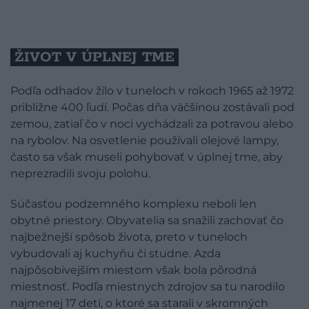
ŽIVOT V ÚPLNEJ TME
Podľa odhadov žilo v tuneloch v rokoch 1965 až 1972
približne 400 ľudí. Počas dňa väčšinou zostávali pod
zemou, zatiaľ čo v noci vychádzali za potravou alebo
na rybolov. Na osvetlenie používali olejové lampy,
často sa však museli pohybovať v úplnej tme, aby
neprezradili svoju polohu.
Súčasťou podzemného komplexu neboli len
obytné priestory. Obyvatelia sa snažili zachovať čo
najbežnejší spôsob života, preto v tuneloch
vybudovali aj kuchyňu či studne. Azda
najpôsobivejším miestom však bola pôrodná
miestnosť. Podľa miestnych zdrojov sa tu narodilo
najmenej 17 detí, o ktoré sa starali v skromných