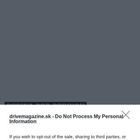
DEDINA POD DEDINOU
drivemagazine.sk -
Do Not Process My Personal
Stavba tunelov sa začala v roku 1965 a trvala
Information
približne dva roky. Systém bol od začiatku
navrhnutý ako obývateľný podzemný úkryt. Jeho
If you wish to opt-out of the sale, sharing to third parties, or