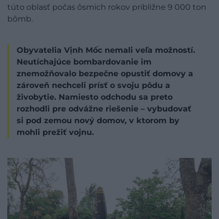
túto oblasť počas ôsmich rokov približne 9 000 ton
bômb.
Obyvatelia Vịnh Mốc nemali veľa možností.
Neutíchajúce bombardovanie im
znemožňovalo bezpečne opustiť domovy a
zároveň nechceli prísť o svoju pôdu a
živobytie. Namiesto odchodu sa preto
rozhodli pre odvážne riešenie – vybudovať
si pod zemou nový domov, v ktorom by
mohli prežiť vojnu.