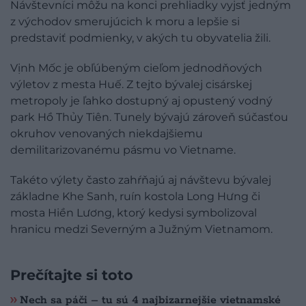
Návštevníci môžu na konci prehliadky vyjsť jedným
z východov smerujúcich k moru a lepšie si
predstaviť podmienky, v akých tu obyvatelia žili.
Vịnh Mốc je obľúbeným cieľom jednodňových
výletov z mesta Huế. Z tejto bývalej cisárskej
metropoly je ľahko dostupný aj opustený vodný
park Hồ Thủy Tiên. Tunely bývajú zároveň súčasťou
okruhov venovaných niekdajšiemu
demilitarizovanému pásmu vo Vietname.
Takéto výlety často zahŕňajú aj návštevu bývalej
základne Khe Sanh, ruín kostola Long Hưng či
mosta Hiền Lương, ktorý kedysi symbolizoval
hranicu medzi Severným a Južným Vietnamom.
Prečítajte si toto
Nech sa páči – tu sú 4 najbizarnejšie vietnamské