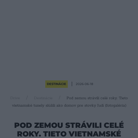
DESTINÁCIE
2026-06-18
Drive
Destinácie
Pod zemou strávili celé roky. Tieto
vietnamské tunely slúžili ako domov pre stovky ľudí (fotogaléria)
POD ZEMOU STRÁVILI CELÉ
ROKY. TIETO VIETNAMSKÉ