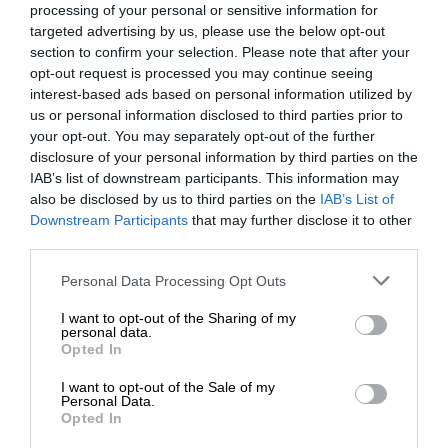
processing of your personal or sensitive information for
chodby sa tiahli v dĺžke viac ako jeden a pol
targeted advertising by us, please use the below opt-out
kilometra a boli vybudované na troch úrovniach v
section to confirm your selection. Please note that after your
hĺbke približne 15 až 23 metrov pod zemou.
opt-out request is processed you may continue seeing
interest-based ads based on personal information utilized by
Tunely vo Vịnh Mốc boli priestrannejšie než slávny
us or personal information disclosed to third parties prior to
podzemný komplex Củ Chi v južnom
Vietname
. Na
your opt-out. You may separately opt-out of the further
mnohých miestach sa v nich dalo pohybovať aj
disclosure of your personal information by third parties on the
postojačky. Do stien boli zároveň vytesané malé
IAB’s list of downstream participants. This information may
výklenky vysoké približne jeden meter a hlboké dva
also be disclosed by us to third parties on the
IAB’s List of
Downstream Participants
that may further disclose it to other
metre, ktoré slúžili ako skromné obytné priestory.
third parties.
Práve v nich rodiny spali a trávili väčšinu času počas
života v podzemí.
Please note that this website/app uses one or more Google
Personal Data Processing Opt Outs
services and may gather and store information including but
Celý systém mal 13 východov, ktoré zabezpečovali
not limited to your visit or usage behaviour. You may click to
I want to opt-out of the Sharing of my
personal data.
nielen prístup do tunelov, ale aj ich prirodzené
grant or deny consent to Google and its third-party tags to
Opted In
use your data for below specified purposes in below Google
vetranie. Niektoré ústili na okolité polia, ďalšie
consent section.
smerovali k pobrežiu a k moru. Chodby boli navyše
I want to opt-out of the Sale of my
Personal Data.
navrhnuté v cikcakovitom tvare, aby sa
Opted In
minimalizovali škody spôsobené tlakovými vlnami