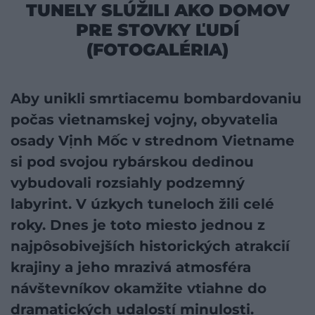
TUNELY SLÚŽILI AKO DOMOV
PRE STOVKY ĽUDÍ
(FOTOGALÉRIA)
Aby unikli smrtiacemu bombardovaniu
počas vietnamskej vojny, obyvatelia
osady Vịnh Mốc v strednom Vietname
si pod svojou rybárskou dedinou
vybudovali rozsiahly podzemný
labyrint. V úzkych tuneloch žili celé
roky. Dnes je toto miesto jednou z
najpôsobivejších historických atrakcií
krajiny a jeho mrazivá atmosféra
návštevníkov okamžite vtiahne do
dramatických udalostí minulosti.