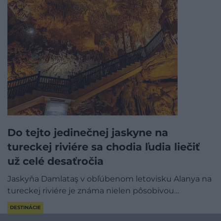
Do tejto jedinečnej jaskyne na
tureckej riviére sa chodia ľudia liečiť
už celé desaťročia
Jaskyňa Damlataş v obľúbenom letovisku Alanya na
tureckej riviére je známa nielen pôsobivou…
DESTINÁCIE