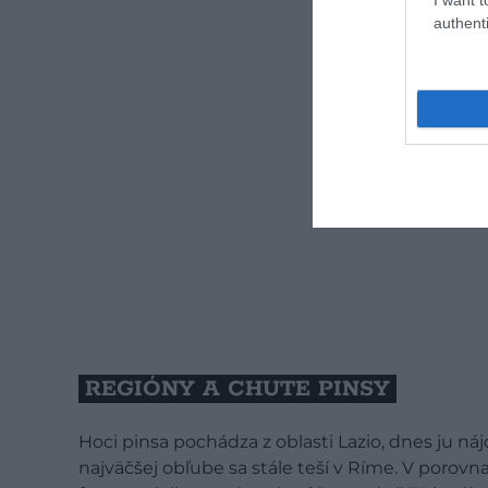
authenti
REGIÓNY A CHUTE PINSY
Hoci pinsa pochádza z oblasti Lazio, dnes ju ná
najväčšej obľube sa stále teší v Ríme. V porovn