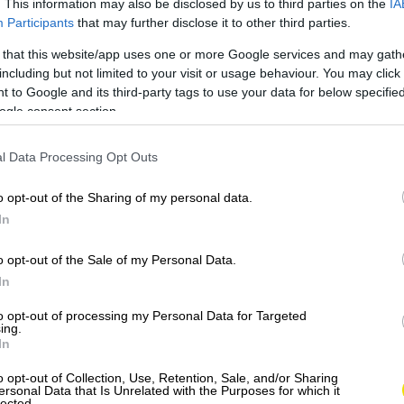
. This information may also be disclosed by us to third parties on the
IA
s rôznymi prísadami – olivovým olejom, bylinkami,
Participants
that may further disclose it to other third parties.
su.
 that this website/app uses one or more Google services and may gath
 pinsa sa v posledných rokoch stáva čoraz
including but not limited to your visit or usage behaviour. You may click 
 to Google and its third-party tags to use your data for below specifi
j textúre. Pinsa sa tradične pripravuje z kombinácie
ogle consent section.
a ľahšou a ľahšie stráviteľnou než pizza. Jej
aria hneď pri prvom súste.
l Data Processing Opt Outs
o opt-out of the Sharing of my personal data.
In
o opt-out of the Sale of my Personal Data.
In
to opt-out of processing my Personal Data for Targeted
ing.
In
o opt-out of Collection, Use, Retention, Sale, and/or Sharing
ersonal Data that Is Unrelated with the Purposes for which it
lected.