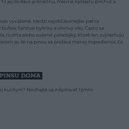
. To jej dodáva jedinečnú, mierne kyslastú príchuť a
ale vyvážené. Medzi najobľúbenejšie patria
ufala, čerstvé bylinky a olivový olej. Často sa
ola, ricotta alebo sušené paradajky, ktoré len zvýrazňujú
lom je, že na pinsu sa pridáva menej ingrediencií, čo
Ť PINSU DOMA
nej kuchyni? Nechajte sa inšpirovať týmto