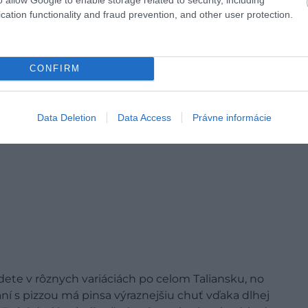
cation functionality and fraud prevention, and other user protection.
CONFIRM
Data Deletion
Data Access
Právne informácie
jdete v rôznych variáciách po celom Taliansku, no
aní s pizzou má pinsa výraznejšiu chuť vďaka dlhej