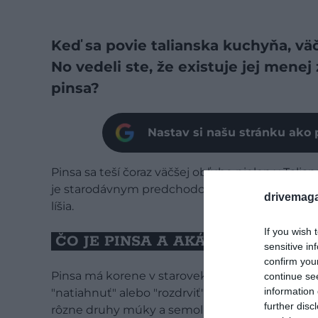
Keď sa povie talianska kuchyňa, väč
No vedeli ste, že existuje jej mene
pinsa?
Nastav si našu stránku ako 
Pinsa sa teší čoraz väčšej obľube nielen v Talia
je starodávnym predchodcom klasickej pizze, pri
drivemaga
líšia.
If you wish 
ČO JE PINSA A AKÁ JE JEJ HISTÓR
sensitive in
confirm you
Pinsa má korene v starovekom Ríme. Slovo „pin
continue se
information 
"natiahnuť" alebo "rozdrviť", čo opisuje technik
further disc
rôzne druhy múky a semolinu na prípravu ploch