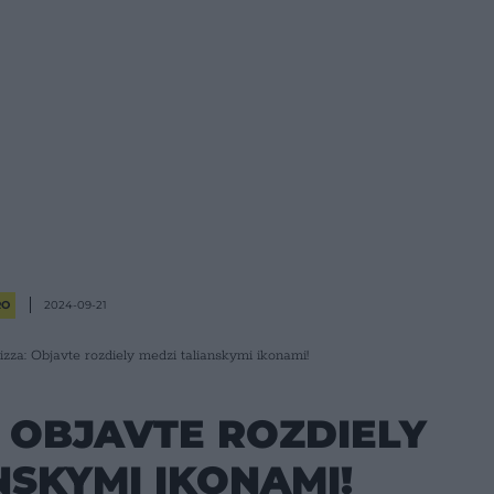
RO
2024-09-21
pizza: Objavte rozdiely medzi talianskymi ikonami!
: OBJAVTE ROZDIELY
NSKYMI IKONAMI!