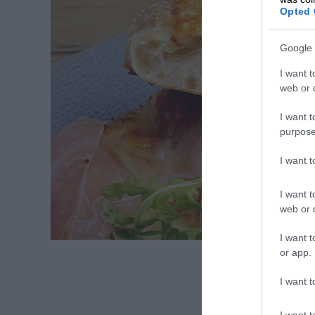
Opted 
Google 
I want t
web or d
I want t
purpose
I want 
I want t
web or d
I want t
or app.
I want t
I want t