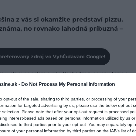
šina z vás si okamžite predstaví pizzu.
j známa, no rovnako lahodná príbuzná –
preferovaný zdroj vo Vyhľadávaní Google!
nsku, ale aj po celom svete. Pochádza z regiónu Lazio a
čom jej príprava a chuť sa od tradičnej pizze výrazne
zine.sk -
Do Not Process My Personal Information
to opt-out of the sale, sharing to third parties, or processing of your per
IA?
formation for targeted advertising by us, please use the below opt-out s
r selection. Please note that after your opt-out request is processed y
sa“ pochádza z latinského „pinsere“, čo znamená
eing interest-based ads based on personal information utilized by us or
disclosed to third parties prior to your opt-out. You may separately opt-
u prípravy cesta. Už v staroveku Rimania používali
losure of your personal information by third parties on the IAB’s list of
ého chleba, ktorý následne piekli na horúcich