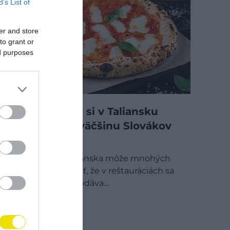
B’s List of
er and store
to grant or
ed purposes
Objednávate si v Taliansku
pizzu? Toto väčšinu Slovákov
prekvapí
Pri návšteve Talianska môže mnohých
turistov prekvapiť, že v reštauráciách sa
pizza zvyčajne podáva…
GASTRO