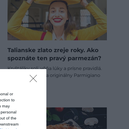
Talianske zlato zreje roky. Ako
spoznáte ten pravý parmezán?
Kryštáliky soli, vôňa lúky a prísne pravidlá.
Zistite, prečo si na originálny Parmigiano
Reggiano…
GASTRO
sonal or
ection to
ou may
 personal
out of the
 downstream