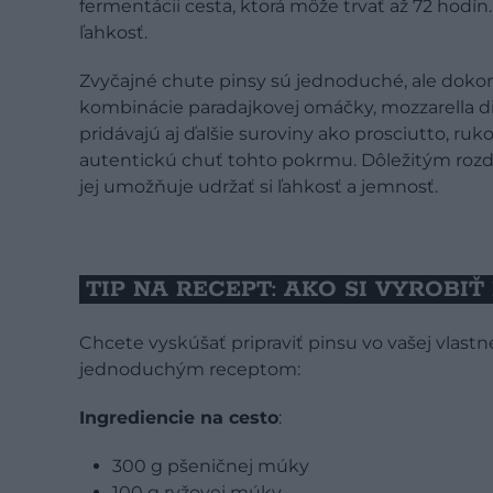
fermentácii cesta, ktorá môže trvať až 72 hodín
ľahkosť.
Zvyčajné chute pinsy sú jednoduché, ale dokon
kombinácie paradajkovej omáčky, mozzarella di b
pridávajú aj ďalšie suroviny ako prosciutto, ruk
autentickú chuť tohto pokrmu. Dôležitým rozdie
jej umožňuje udržať si ľahkosť a jemnosť.
TIP NA RECEPT: AKO SI VYROBI
Chcete vyskúšať pripraviť pinsu vo vašej vlast
jednoduchým receptom:
Ingrediencie na cesto
:
300 g pšeničnej múky
100 g ryžovej múky