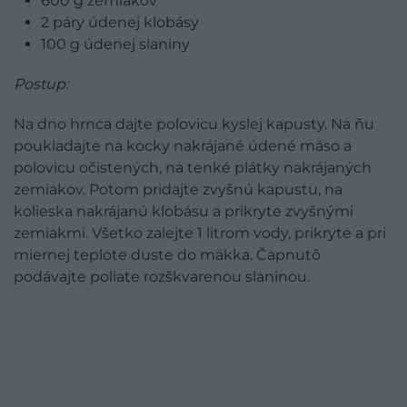
600 g zemiakov
2 páry údenej klobásy
100 g údenej slaniny
Postup:
Na dno hrnca dajte polovicu kyslej kapusty. Na ňu
poukladajte na kocky nakrájané údené mäso a
polovicu očistených, na tenké plátky nakrájaných
zemiakov. Potom pridajte zvyšnú kapustu, na
kolieska nakrájanú klobásu a prikryte zvyšnými
zemiakmi. Všetko zalejte 1 litrom vody, prikryte a pri
miernej teplote duste do mäkka. Čapnutô
podávajte poliate rozškvarenou slaninou.