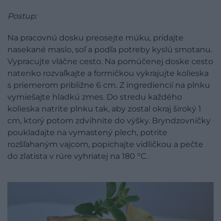
Postup:
Na pracovnú dosku preosejte múku, pridajte
nasekané maslo, soľ a podľa potreby kyslú smotanu.
Vypracujte vláčne cesto. Na pomúčenej doske cesto
natenko rozvaľkajte a formičkou vykrajujte kolieska
s priemerom približne 6 cm. Z ingrediencií na plnku
vymiešajte hladkú zmes. Do stredu každého
kolieska natrite plnku tak, aby zostal okraj široký 1
cm, ktorý potom zdvihnite do výšky. Bryndzovníčky
poukladajte na vymastený plech, potrite
rozšľahaným vajcom, popichajte vidličkou a pečte
do zlatista v rúre vyhriatej na 180 °C.