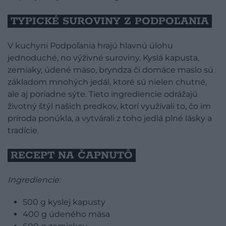
TYPICKÉ SUROVINY Z PODPOĽANIA
V kuchyni Podpoľania hrajú hlavnú úlohu
jednoduché, no výživné suroviny. Kyslá kapusta,
zemiaky, údené mäso, bryndza či domáce maslo sú
základom mnohých jedál, ktoré sú nielen chutné,
ale aj poriadne sýte. Tieto ingrediencie odrážajú
životný štýl našich predkov, ktorí využívali to, čo im
príroda ponúkla, a vytvárali z toho jedlá plné lásky a
tradície.
RECEPT NA ČAPNUTÔ
Ingrediencie:
500 g kyslej kapusty
400 g údeného mäsa