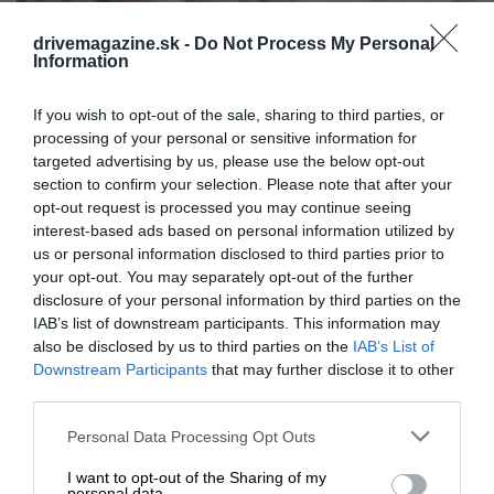
drivemagazine.sk -
Do Not Process My Personal
Information
If you wish to opt-out of the sale, sharing to third parties, or
processing of your personal or sensitive information for
targeted advertising by us, please use the below opt-out
section to confirm your selection. Please note that after your
opt-out request is processed you may continue seeing
interest-based ads based on personal information utilized by
us or personal information disclosed to third parties prior to
your opt-out. You may separately opt-out of the further
disclosure of your personal information by third parties on the
IAB’s list of downstream participants. This information may
also be disclosed by us to third parties on the
IAB’s List of
Foto:
Región Podpoľanie
Downstream Participants
that may further disclose it to other
RECEPT NA ZEMIAKOVÉ PACÁLE
third parties.
Please note that this website/app uses one or more Google
Personal Data Processing Opt Outs
Ingrediencie:
services and may gather and store information including but
not limited to your visit or usage behaviour. You may click to
I want to opt-out of the Sharing of my
personal data.