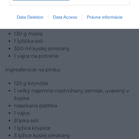
Ingrediencie na cesto:
Data Deletion
Data Access
Právne informácie
250 g hladkej múky
130 g masla
1 lyžička soli
300 ml kyslej smotany
1 vajce na potretie
Ingrediencie na plnku:
120 g bryndze
1 veľký najemno nastrúhaný zemiak, uvarený v
šupke
nasekaná pažítka
1 vajce
štipka soli
1 lyžica krupice
3 lyžice kyslej smotany