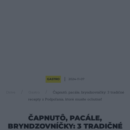
GASTRO
2024-11-07
Drive
Gastro
Čapnutô, pacále, bryndzovníčky: 3 tradičné
recepty z Podpoľania, ktoré musíte ochutnať
ČAPNUTÔ, PACÁLE,
BRYNDZOVNÍČKY: 3 TRADIČNÉ