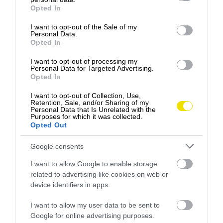
500 g zemiakov
grant or deny consent to Google and its third-party tags to
Opted In
soľ
use your data for below specified purposes in below Google
consent section.
1 lyžica mletého čierneho korenia
I want to opt-out of the Sale of my
Personal Data.
1 vajce
Opted In
200 g hladkej múky
100 g masla
I want to opt-out of processing my
Personal Data for Targeted Advertising.
Opted In
Postup:
I want to opt-out of Collection, Use,
Retention, Sale, and/or Sharing of my
Zemiaky očistite, nastrúhajte a zmiešajte so soľou,
Personal Data that Is Unrelated with the
korením, vajcom a múkou. Na platni sporáka pečte
Purposes for which it was collected.
Opted Out
okrúhle placky z oboch strán. Hotové pacále potrite
rozpusteným slaným maslom.
Google consents
I want to allow Google to enable storage
related to advertising like cookies on web or
device identifiers in apps.
I want to allow my user data to be sent to
Google for online advertising purposes.