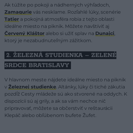
Ak túžite po pokoji a nádherných výhľadoch,
Zamagurie
vás nesklame. Rozľahlé lúky, scenérie
Tatier
a pokojná atmosféra robia z tejto oblasti
ideálne miesto na piknik. Môžete navštíviť aj
Červený Kláštor
alebo si užiť splav na
Dunajci
,
ktorý je nezabudnuteľným zážitkom.
2. ŽELEZNÁ STUDIENKA – ZELENÉ
SRDCE BRATISLAVY
V hlavnom meste nájdete ideálne miesto na piknik
v
Železnej studienke
. Altánky, lúky či tiché zákutia
pozdĺž Cesty mládeže sú ako stvorené na oddych. K
dispozícii sú aj grily, a ak sa vám nechce nič
pripravovať, môžete sa občerstviť v reštaurácii
Klepáč alebo obľúbenom bufete Žufet.