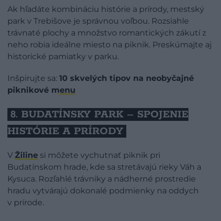
Ak hľadáte kombináciu histórie a prírody, mestský
park v Trebišove je správnou voľbou. Rozsiahle
trávnaté plochy a množstvo romantických zákutí z
neho robia ideálne miesto na piknik. Preskúmajte aj
historické pamiatky v parku.
Inšpirujte sa:
10 skvelých tipov na neobyčajné
piknikové menu
8. BUDATÍNSKY PARK – SPOJENIE
HISTÓRIE A PRÍRODY
V
Žiline
si môžete vychutnať piknik pri
Budatínskom hrade, kde sa stretávajú rieky Váh a
Kysuca. Rozľahlé trávniky a nádherné prostredie
hradu vytvárajú dokonalé podmienky na oddych
v prírode.