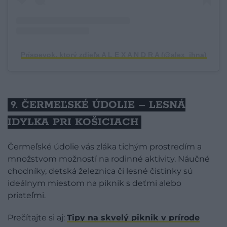
Príspevok, ktorý zdieľa A L E X A N D R A (@alex_ihna)
9. ČERMEĽSKÉ ÚDOLIE – LESNÁ
IDYLKA PRI KOŠICIACH
Čermeľské údolie vás zláka tichým prostredím a
množstvom možností na rodinné aktivity. Náučné
chodníky, detská železnica či lesné čistinky sú
ideálnym miestom na piknik s deťmi alebo
priateľmi.
Prečítajte si aj:
Tipy na skvelý piknik v prírode