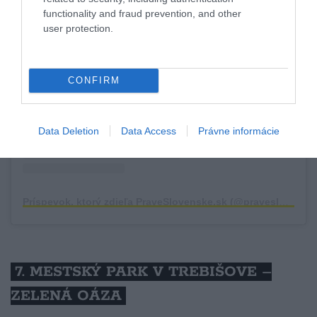
functionality and fraud prevention, and other
user protection.
Zobraziť tento príspevok na Instagrame
CONFIRM
Data Deletion
Data Access
Právne informácie
Príspevok, ktorý zdieľa PraveSlovenske.sk (@praveslovenske)
7. MESTSKÝ PARK V TREBIŠOVE –
ZELENÁ OÁZA