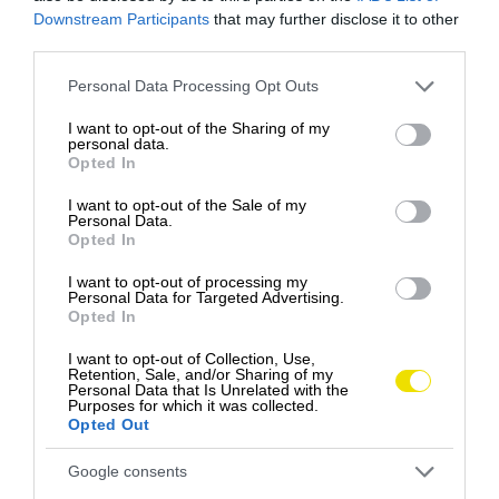
Downstream Participants
that may further disclose it to other
third parties.
Please note that this website/app uses one or more Google
Personal Data Processing Opt Outs
services and may gather and store information including but
Príspevok, ktorý zdieľa Andrássy Museum (@kastiel_betliar)
not limited to your visit or usage behaviour. You may click to
I want to opt-out of the Sharing of my
personal data.
grant or deny consent to Google and its third-party tags to
Opted In
use your data for below specified purposes in below Google
consent section.
I want to opt-out of the Sale of my
Personal Data.
5. TOMÁŠOVSKÝ VÝHĽAD –
Opted In
PANORAMATICKÝ PIKNIK
I want to opt-out of processing my
Personal Data for Targeted Advertising.
Opted In
Ak máte radi dobrodružstvo, vyberte sa do
Slovenského raja
na
Tomášovský výhľad
. Po túre
I want to opt-out of Collection, Use,
si môžete rozložiť deku na skalnej plošine a užívať si
Retention, Sale, and/or Sharing of my
Personal Data that Is Unrelated with the
úžasný pohľad na okolitú prírodu. Toto miesto je ako
Purposes for which it was collected.
Opted Out
stvorené pre milovníkov panoramatických výhľadov.
Google consents
6. DRAŽOVSKÝ KOSTOLÍK –