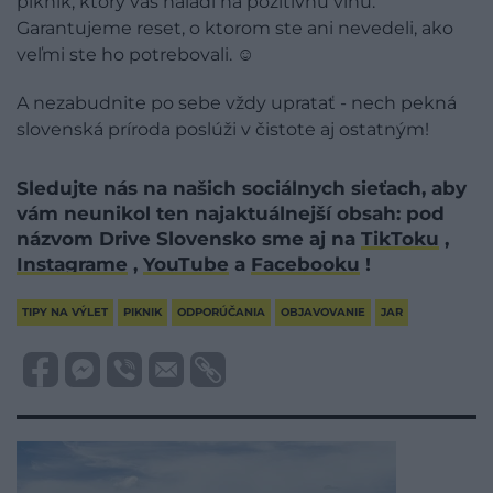
piknik, ktorý vás naladí na pozitívnu vlnu.
Garantujeme reset, o ktorom ste ani nevedeli, ako
veľmi ste ho potrebovali. ☺
A nezabudnite po sebe vždy upratať - nech pekná
slovenská príroda poslúži v čistote aj ostatným!
Sledujte nás na našich sociálnych sieťach, aby
vám neunikol ten najaktuálnejší obsah: pod
názvom Drive Slovensko sme aj na
TikToku
,
Instagrame
,
YouTube
a
Facebooku
!
TIPY NA VÝLET
PIKNIK
ODPORÚČANIA
OBJAVOVANIE
JAR