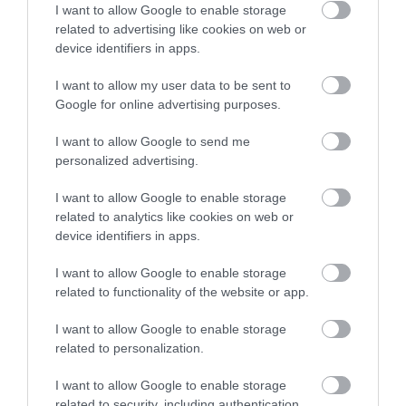
I want to allow Google to enable storage
ROMANTIKA NAD NITROU
related to advertising like cookies on web or
device identifiers in apps.
Kostol sv. Michala archanjela pri Dražovciach ponúka
jedinečné miesto na piknik s nádherným výhľadom.
I want to allow my user data to be sent to
Okolitá lúka je ideálna na relax pri západe slnka,
Google for online advertising purposes.
ktorý tu pôsobí obzvlášť magicky.
I want to allow Google to send me
personalized advertising.
I want to allow Google to enable storage
related to analytics like cookies on web or
device identifiers in apps.
I want to allow Google to enable storage
related to functionality of the website or app.
I want to allow Google to enable storage
related to personalization.
I want to allow Google to enable storage
related to security, including authentication