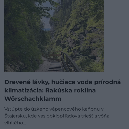
Drevené lávky, hučiaca voda prírodná
klimatizácia: Rakúska roklina
Wörschachklamm
Vstúpte do úzkeho vápencového kaňonu v
Štajersku, kde vás obklopí ľadová triešť a vôňa
vlhkého…