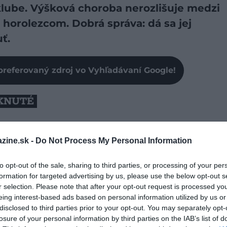
 klube. Výšková choroba nerozlišuje medzi
horolezcom. Dobrá správa: dá sa jej
ť.
preferovaný zdroj vo Vyhľadávaní Google!
YKNUTÉ
 ale parciálnym tlakom. V 5 000 m
vdýchnete
pri
hladine mora. Telo na to reaguje rýchlejším
zine.sk -
Do Not Process My Personal Information
pnou zmenou zloženia krvi. Tomuto procesu sa hovorí
to opt-out of the sale, sharing to third parties, or processing of your per
formation for targeted advertising by us, please use the below opt-out s
záciu. Riziko reálne stúpa od
2 500 m
a postihuje 20–
r selection. Please note that after your opt-out request is processed y
500–4 000 m. Genetika rozhoduje viac než kondícia —
eing interest-based ads based on personal information utilized by us or
disclosed to third parties prior to your opt-out. You may separately opt-
jú
Kilimandžáro
bez problému.
losure of your personal information by third parties on the IAB’s list of