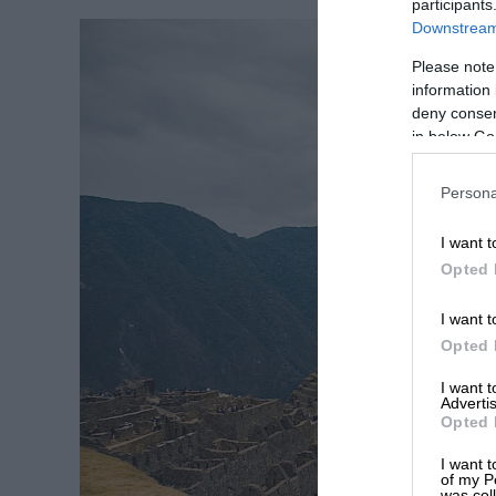
participants
Downstream 
Please note
information 
deny consent
in below Go
Persona
I want t
Opted 
I want t
Opted 
I want 
Advertis
Opted 
I want t
of my P
was col