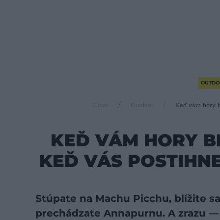
OUTDO
Drive
Outdoor
Keď vám hory b
KEĎ VÁM HORY BE
KEĎ VÁS POSTIHN
Stúpate na Machu Picchu, blížite s
prechádzate Annapurnu. A zrazu — 