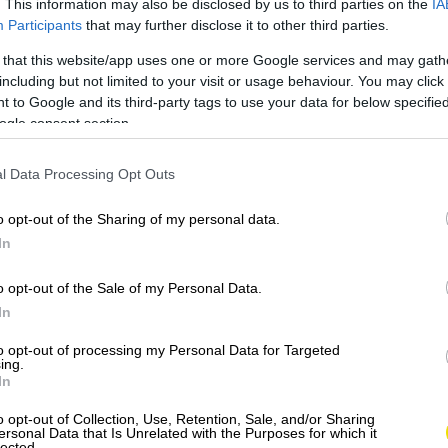
. This information may also be disclosed by us to third parties on the
IA
Participants
that may further disclose it to other third parties.
 that this website/app uses one or more Google services and may gath
including but not limited to your visit or usage behaviour. You may click 
 to Google and its third-party tags to use your data for below specifi
ogle consent section.
l Data Processing Opt Outs
o opt-out of the Sharing of my personal data.
In
o opt-out of the Sale of my Personal Data.
In
to opt-out of processing my Personal Data for Targeted
ing.
In
o opt-out of Collection, Use, Retention, Sale, and/or Sharing
ersonal Data that Is Unrelated with the Purposes for which it
lected.