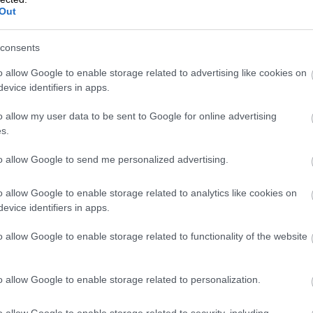
Out
consents
o allow Google to enable storage related to advertising like cookies on
evice identifiers in apps.
Foto:
Adrian Dascal/Unsplash
o allow my user data to be sent to Google for online advertising
AŤ
s.
avy, nevoľnosť, nechutenstvo, nespavosť, slabosť.
to allow Google to send me personalized advertising.
sa 6–24 hodín po výstupe.
 v pokoji, pocit topenia sa, niekedy ružovkastý spút.
o allow Google to enable storage related to analytics like cookies on
evice identifiers in apps.
ha koordinácie (test: choďte rovno po čiare),
o allow Google to enable storage related to functionality of the website
upu smrť do 24 hodín.
hé: prestať stúpať. Pri druhých dvoch: okamžite
o allow Google to enable storage related to personalization.
o allow Google to enable storage related to security, including