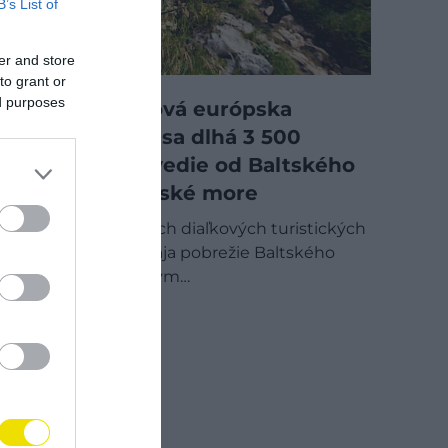
B’s List of
er and store
to grant or
ed purposes
Wolf Trail, nová európska
turistická trasa dlhá 3 500
kilometrov, vedie od Baltského
až po Jadranské more
Jedna z najnovších diaľkových turistických
trás v Európe spája pobrežie Baltského
mora s Jadranským…
OUTDOOR