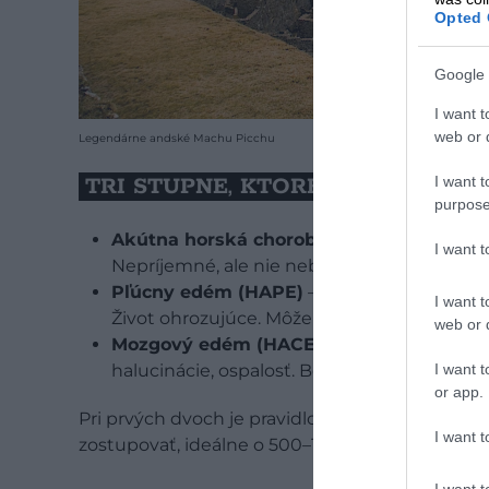
Opted 
Google 
I want t
web or d
Legendárne andské Machu Picchu
I want t
TRI STUPNE, KTORÉ TREBA POZN
purpose
Akútna horská choroba (AMS)
— bolesť hl
I want 
Nepríjemné, ale nie nebezpečné. Objavuje 
Pľúcny edém (HAPE)
— kašeľ, dýchavica aj
I want t
Život ohrozujúce. Môže zabiť do 12 hodín.
web or d
Mozgový edém (HACE)
— zmätenosť, poruc
I want t
halucinácie, ospalosť. Bez okamžitého zost
or app.
Pri prvých dvoch je pravidlo brutálne jednoduc
I want t
zostupovať, ideálne o 500–1 000 m nižšie.
I want t