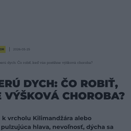
OR
2026-05-25
erú dych: Čo robiť, keď vás postihne výšková choroba?
RÚ DYCH: ČO ROBIŤ,
E VÝŠKOVÁ CHOROBA?
a k vrcholu Kilimandžára alebo
pulzujúca hlava, nevoľnosť, dýcha sa