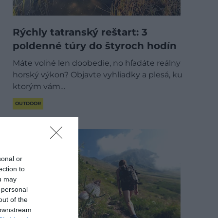
Rýchly tatranský reštart: 3
poldenné túry do štyroch hodín
Máte voľné len doobedie, no hľadáte reálny
horský výkon? Objavte vyhliadky a plesá, ku
ktorým vám…
OUTDOOR
sonal or
ection to
ou may
 personal
out of the
 downstream