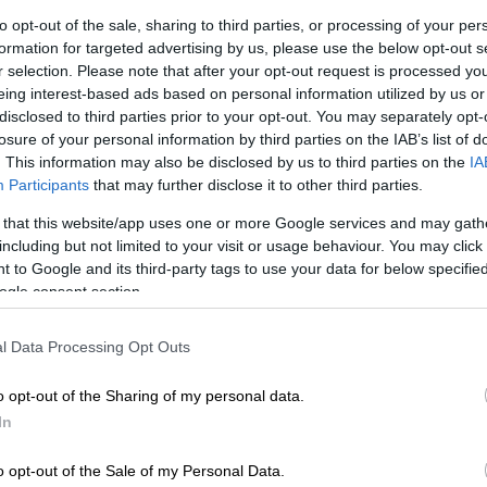
to opt-out of the sale, sharing to third parties, or processing of your per
formation for targeted advertising by us, please use the below opt-out s
r selection. Please note that after your opt-out request is processed y
eing interest-based ads based on personal information utilized by us or
disclosed to third parties prior to your opt-out. You may separately opt-
losure of your personal information by third parties on the IAB’s list of
. This information may also be disclosed by us to third parties on the
IA
Participants
that may further disclose it to other third parties.
 that this website/app uses one or more Google services and may gath
including but not limited to your visit or usage behaviour. You may click 
 to Google and its third-party tags to use your data for below specifi
ogle consent section.
l Data Processing Opt Outs
o opt-out of the Sharing of my personal data.
In
Vo Švédsku na jar kravy tancujú: Prečo to
o opt-out of the Sale of my Personal Data.
robia a prečo z toho robia turistickú