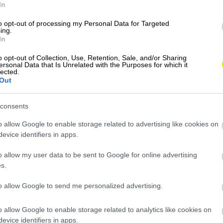
In
atrakciu?
to opt-out of processing my Personal Data for Targeted
Jar vo Švédsku nemá pevnú tvár. Zatiaľ čo na
ing.
juhu už kvitnú čerešne, na severe môže stále
In
snežiť.
o opt-out of Collection, Use, Retention, Sale, and/or Sharing
ersonal Data that Is Unrelated with the Purposes for which it
PROGRAM
lected.
Out
consents
o allow Google to enable storage related to advertising like cookies on
evice identifiers in apps.
o allow my user data to be sent to Google for online advertising
s.
to allow Google to send me personalized advertising.
o allow Google to enable storage related to analytics like cookies on
evice identifiers in apps.