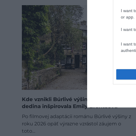
I want t
or app.
I want t
I want t
authenti
Kde vznikli Búrlivé výšiny? Táto anglická
dedina inšpirovala Emily Brontëovú
Po filmovej adaptácii románu Búrlivé výšiny z
roku 2026 opäť výrazne vzrástol záujem o
toto…