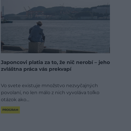
Japoncovi platia za to, že nič nerobí – jeho
zvláštna práca vás prekvapí
Vo svete existuje množstvo nezvyčajných
povolaní, no len málo z nich vyvoláva toľko
otázok ako…
PROGRAM