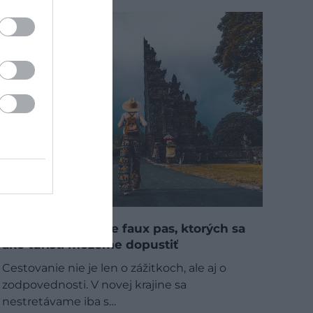
Najväčšie kultúrne faux pas, ktorých sa
ako turisti môžeme dopustiť
Cestovanie nie je len o zážitkoch, ale aj o
zodpovednosti. V novej krajine sa
nestretávame iba s…