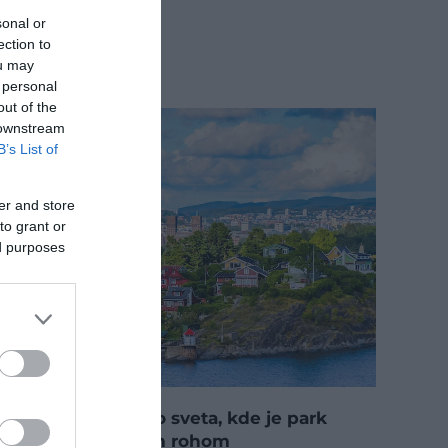
sonal or
ection to
ou may
 personal
out of the
 downstream
B’s List of
er and store
to grant or
ed purposes
Najzelenšie mesto sveta, kde je park
takmer za každým rohom