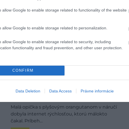
o allow Google to enable storage related to functionality of the website
o allow Google to enable storage related to personalization.
o allow Google to enable storage related to security, including
cation functionality and fraud prevention, and other user protection.
CONFIRM
Príbeh opičky Punch: Kde môžete vidieť
Data Deletion
Data Access
Právne informácie
najvirálnejšiu opičku sveta naživo (video)
Malá opička s plyšovým orangutanom v náručí
dobyla internet rýchlosťou, ktorú málokto
čakal. Príbeh…