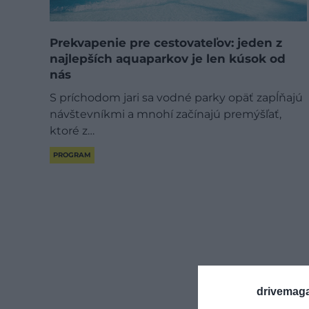
Prekvapenie pre cestovateľov: jeden z
najlepších aquaparkov je len kúsok od
nás
S príchodom jari sa vodné parky opäť zapĺňajú
návštevníkmi a mnohí začínajú premýšľať,
ktoré z…
PROGRAM
drivemaga