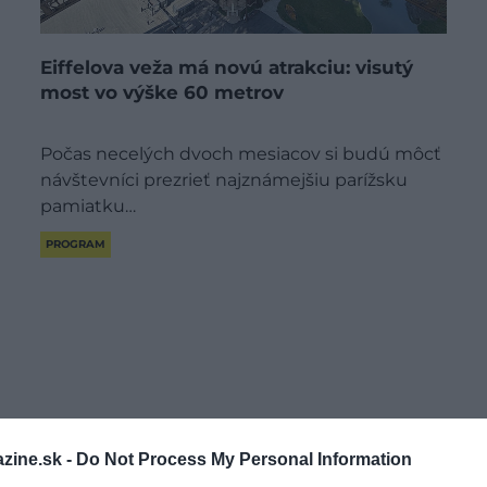
Eiffelova veža má novú atrakciu: visutý
most vo výške 60 metrov
Počas necelých dvoch mesiacov si budú môcť
návštevníci prezrieť najznámejšiu parížsku
pamiatku…
PROGRAM
zine.sk -
Do Not Process My Personal Information