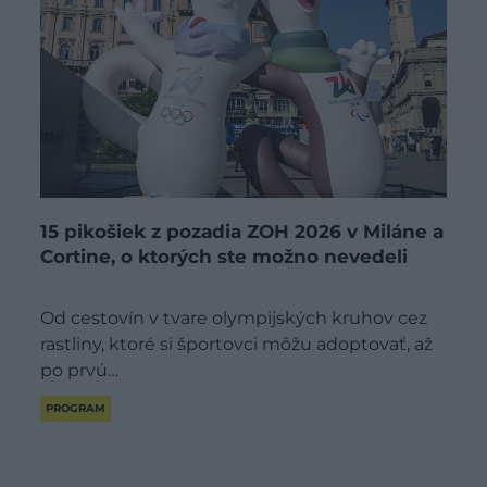
15 pikošiek z pozadia ZOH 2026 v Miláne a
Cortine, o ktorých ste možno nevedeli
Od cestovín v tvare olympijských kruhov cez
rastliny, ktoré si športovci môžu adoptovať, až
po prvú…
PROGRAM