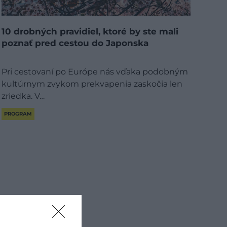
10 drobných pravidiel, ktoré by ste mali
poznať pred cestou do Japonska
Pri cestovaní po Európe nás vďaka podobným
kultúrnym zvykom prekvapenia zaskočia len
zriedka. V…
PROGRAM