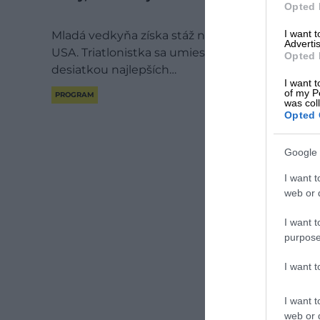
Opted 
I want 
Mladá vedkyňa získa stáž na Mayo Clinic v
Advertis
USA. Triatlonistka sa umiestni medzi
Opted 
desiatkou najlepších…
I want t
of my P
PROGRAM
was col
Opted 
Google 
I want t
web or d
I want t
purpose
I want 
I want t
web or d