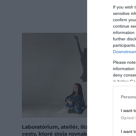
If you wish 
sensitive in
confirm you
continue se
information 
further disc
participants
Downstream 
Please note
information 
deny consent
in below Go
Persona
I want t
Opted 
Laboratórium, ateliér, štadión. Tri rôzne
I want t
cesty, ktoré stoja rovnaké peniaze