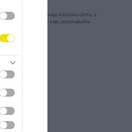
Zelené plochy zohrávajú kľúčovú úlohu v
kvalite života a čoraz viac cestovateľov
vyhľadáva mestá…
PROGRAM