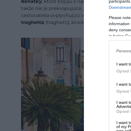
Benátky
, ktoré bojujú s nadmerným cestovným
participants
Downstream 
takže nie je prekvapujúce, že na internete kol
cestovatelia ovplyvňujúci verejnosť dostali ra
Please note
traghettá
(traghetti), ktoré sú výrazne lacnejšie
information 
deny consent
in below Go
Persona
I want t
Opted 
I want t
Opted 
I want 
Advertis
Opted 
I want t
of my P
was col