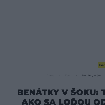
TEC
Drive
Tech
Benátky v šoku: t
BENÁTKY V ŠOKU: T
AKO SA LOĎOU OD