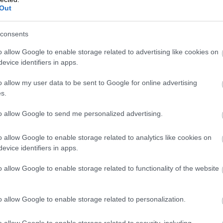
Out
consents
o allow Google to enable storage related to advertising like cookies on
evice identifiers in apps.
o allow my user data to be sent to Google for online advertising
s.
ejná doprava.
Foto:
Irina Papoyan, Shutterstock
to allow Google to send me personalized advertising.
o allow Google to enable storage related to analytics like cookies on
 počas dňa 90 eur. zatiaľ čo v noci sa v meste
evice identifiers in apps.
etto používané ako verejná doprava stoja len 2
o allow Google to enable storage related to functionality of the website
o allow Google to enable storage related to personalization.
o allow Google to enable storage related to security, including