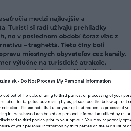
esaťročia medzi najkrajšie a
. Turisti si radi užívajú prehliadky
h, no v poslednom období čoraz viac z
rnatívu – traghettá. Tieto člny boli
pravu miestnych obyvateľov cez kanály.
er výlučne na turistické atrakcie,
hovať masy návštevníkov. Výsledkom je
i nadmernom turizme teraz musia čeliť
zine.sk -
Do Not Process My Personal Information
edku, ktorý bol kedysi výlučne ich
to opt-out of the sale, sharing to third parties, or processing of your per
formation for targeted advertising by us, please use the below opt-out s
r selection. Please note that after your opt-out request is processed y
eing interest-based ads based on personal information utilized by us or
preferovaný zdroj vo Vyhľadávaní Google!
disclosed to third parties prior to your opt-out. You may separately opt-
losure of your personal information by third parties on the IAB’s list of