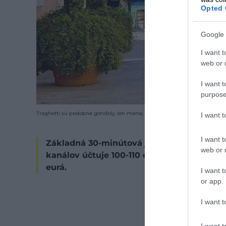
Opted 
Google 
I want t
web or d
I want t
purpose
Traghetti sú podobné gondoly, len menej zdobené a používajú sa ako ver
I want 
I want t
Základná 30-minútová jazda gondolou stojí
web or d
kanálov účtuje 100-110 eur. Naopak, tragh
eurá.
I want t
or app.
I want t
I want t