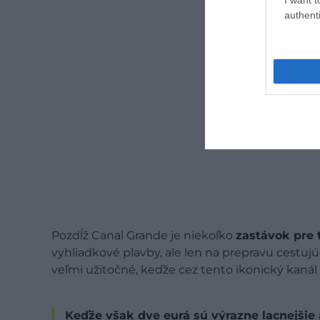
authenti
Pozdĺž Canal Grande je niekoľko
zastávok pre 
vyhliadkové plavby, ale len na prepravu cestujú
veľmi užitočné, keďže cez tento ikonický kanál 
Keďže však dve eurá sú výrazne lacnejšie 