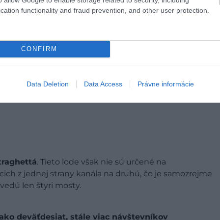
cation functionality and fraud prevention, and other user protection.
CONFIRM
Data Deletion
Data Access
Právne informácie
traghettá
. Tieto lode však nie sú určené na
cich z jednej strany kanála na druhú, čo je samozrejme
vedú len štyri mosty.
ako deväťdesiat, stále viac návštevníkov