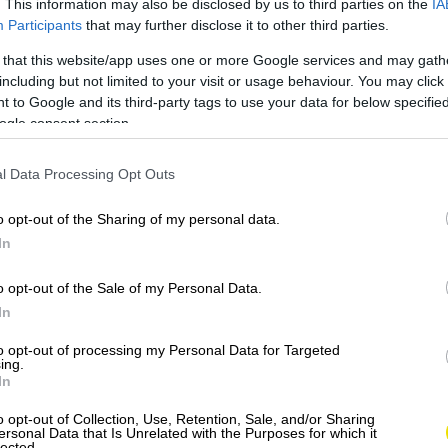
 ruchom, sú jedným z najdrahších miest v Taliansku,
. This information may also be disclosed by us to third parties on the
IA
Participants
that may further disclose it to other third parties.
uje mnoho tipov, ako ušetriť peniaze. Nedávno však
du, aby namiesto gondol používali takzvané
 that this website/app uses one or more Google services and may gath
.
including but not limited to your visit or usage behaviour. You may click 
 to Google and its third-party tags to use your data for below specifi
ogle consent section.
l Data Processing Opt Outs
o opt-out of the Sharing of my personal data.
In
o opt-out of the Sale of my Personal Data.
In
to opt-out of processing my Personal Data for Targeted
ing.
In
o opt-out of Collection, Use, Retention, Sale, and/or Sharing
ersonal Data that Is Unrelated with the Purposes for which it
lected.