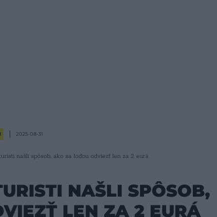
H
2025-08-31
uristi našli spôsob, ako sa loďou odviezť len za 2 eurá
URISTI NAŠLI SPÔSOB,
VIEZŤ LEN ZA 2 EURÁ