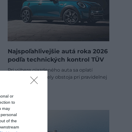
Najspoľahlivejšie autá roka 2026
podľa technických kontrol TÜV
Pri výbere ojazdeného auta sa oplatí
pozrieť, ako modely obstoja pri pravidelnej
technickej…
TECH
sonal or
ection to
ou may
 personal
out of the
 downstream