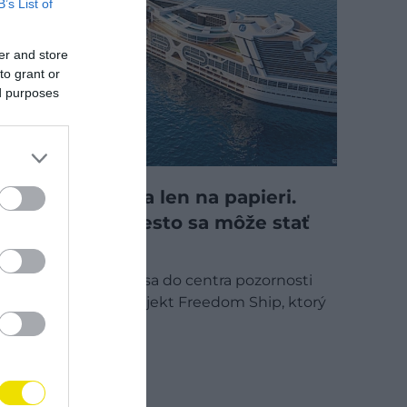
B’s List of
er and store
to grant or
ed purposes
Tri desaťročia len na papieri.
Plávajúce mesto sa môže stať
realitou.
Po desaťročiach sa do centra pozornosti
opäť dostáva projekt Freedom Ship, ktorý
by sa v prípade…
TECH