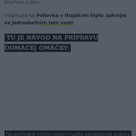
trochou cukru.
Inšpirujte sa:
Polievka v thajskom štýle: zahrejte
sa jednoduchým tom yum!
TU JE NÁVOD NA PRÍPRAVU
DOMÁCEJ OMÁČKY:
Na prehratie tohto videa musíte akceptovať súbory