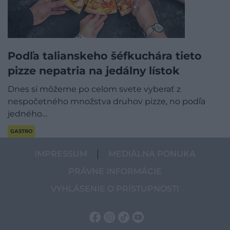
Podľa talianskeho šéfkuchára tieto
pizze nepatria na jedálny lístok
Dnes si môžeme po celom svete vyberať z
nespočetného množstva druhov pizze, no podľa
jedného…
GASTRO
IMPRESSUM
MEDIÁLNA PONUKA
PRÁVNE INFORMÁCIE
VYHLÁSENIE O PRÍSTUPNOSTI