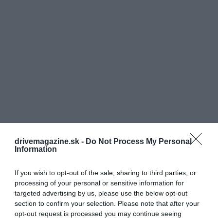
drivemagazine.sk -
Do Not Process My Personal
Information
If you wish to opt-out of the sale, sharing to third parties, or
processing of your personal or sensitive information for
targeted advertising by us, please use the below opt-out
section to confirm your selection. Please note that after your
opt-out request is processed you may continue seeing
Vyrába sa predovšetkým z varených ustríc (ustrice,