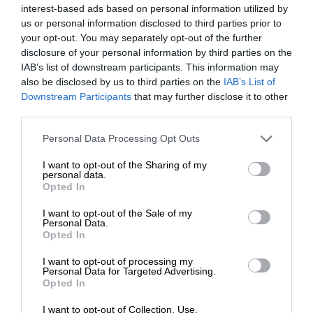
interest-based ads based on personal information utilized by
voda a soľ) s prídavkom cukru, kukuričného škrobu,
us or personal information disclosed to third parties prior to
múky a často glutamanu sodného. Je dôležité
your opt-out. You may separately opt-out of the further
zdôrazniť, že v obchodoch sa predáva aj ustricová
disclosure of your personal information by third parties on the
omáčka a omáčka s príchuťou ustríc, ale nie je to to
IAB’s list of downstream participants. This information may
isté: tá druhá sa nevyrába zo skutočných ustríc, ale z
also be disclosed by us to third parties on the
IAB’s List of
ich výťažkov, preto pri nákupe vždy skontrolujte
Downstream Participants
that may further disclose it to other
third parties.
etiketu.
Please note that this website/app uses one or more Google
Personal Data Processing Opt Outs
AKO CHUTÍ?
services and may gather and store information including but
not limited to your visit or usage behaviour. You may click to
I want to opt-out of the Sharing of my
personal data.
grant or deny consent to Google and its third-party tags to
Opted In
use your data for below specified purposes in below Google
consent section.
I want to opt-out of the Sale of my
Personal Data.
Opted In
I want to opt-out of processing my
Personal Data for Targeted Advertising.
Opted In
I want to opt-out of Collection, Use,