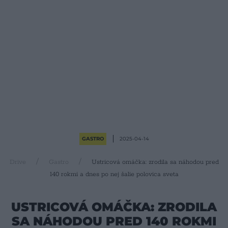
GASTRO
2025-04-14
Drive
Gastro
Ustricová omáčka: zrodila sa náhodou pred
140 rokmi a dnes po nej šalie polovica sveta
USTRICOVÁ OMÁČKA: ZRODILA
SA NÁHODOU PRED 140 ROKMI