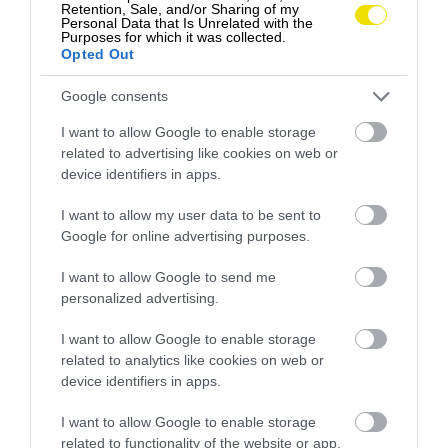
Retention, Sale, and/or Sharing of my
Personal Data that Is Unrelated with the
Purposes for which it was collected.
Opted Out
Google consents
I want to allow Google to enable storage
related to advertising like cookies on web or
device identifiers in apps.
I want to allow my user data to be sent to
Google for online advertising purposes.
I want to allow Google to send me
personalized advertising.
Väčšinou intenzívna, slaná, s náznakom sladkosti.
Nemá výraznú chuť ustríc, ale má mierne slanú
I want to allow Google to enable storage
related to analytics like cookies on web or
príchuť morskej vody s karamelovými tónmi a
device identifiers in apps.
umami (tzv. piata chuť, čo je sladká, kyslá, slaná a
horká chuť).
I want to allow Google to enable storage
related to functionality of the website or app.