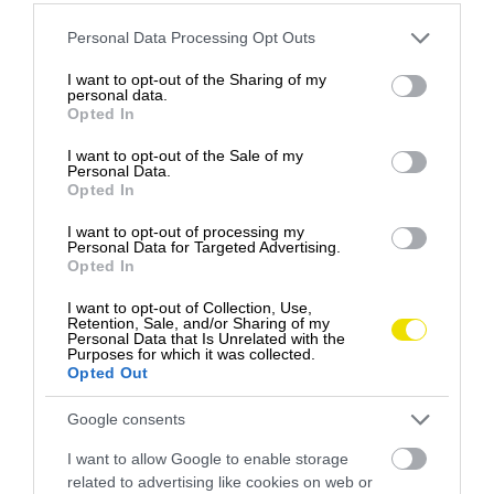
Please note that this website/app uses one or more Google
Personal Data Processing Opt Outs
services and may gather and store information including but
not limited to your visit or usage behaviour. You may click to
I want to opt-out of the Sharing of my
personal data.
grant or deny consent to Google and its third-party tags to
Opted In
use your data for below specified purposes in below Google
consent section.
I want to opt-out of the Sale of my
Personal Data.
Opted In
I want to opt-out of processing my
Personal Data for Targeted Advertising.
Opted In
I want to opt-out of Collection, Use,
Retention, Sale, and/or Sharing of my
Personal Data that Is Unrelated with the
Purposes for which it was collected.
Opted Out
Google consents
I want to allow Google to enable storage
related to advertising like cookies on web or