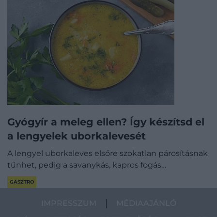
Gyógyír a meleg ellen? Így készítsd el
a lengyelek uborkalevesét
A lengyel uborkaleves elsőre szokatlan párosításnak
tűnhet, pedig a savanykás, kapros fogás…
GASZTRO
IMPRESSZUM
MÉDIAAJÁNLÓ