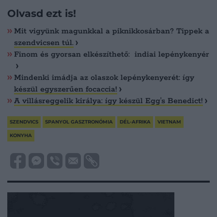
Olvasd ezt is!
Mit vigyünk magunkkal a piknikkosárban? Tippek a
szendvicsen túl.
Finom és gyorsan elkészíthető: indiai lepénykenyér
Mindenki imádja az olaszok lepénykenyerét: így
készül egyszerűen focaccia!
A villásreggelik királya: így készül Egg's Benedict!
SZENDVICS
SPANYOL GASZTRONÓMIA
DÉL-AFRIKA
VIETNAM
KONYHA