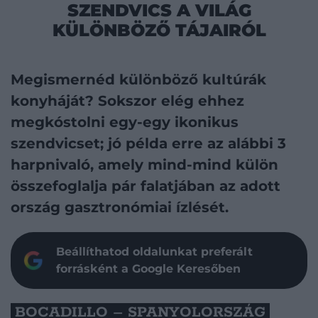
SZENDVICS A VILÁG
KÜLÖNBÖZŐ TÁJAIRÓL
Megismernéd különböző kultúrák
konyháját? Sokszor elég ehhez
megkóstolni egy-egy ikonikus
szendvicset; jó példa erre az alábbi 3
harpnivaló, amely mind-mind külön
összefoglalja pár falatjában az adott
ország gasztronómiai ízlését.
Beállíthatod oldalunkat preferált
forrásként a Google Keresőben
BOCADILLO – SPANYOLORSZÁG