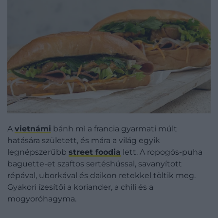
A
vietnámi
bánh mì a francia gyarmati múlt
hatására született, és mára a világ egyik
legnépszerűbb
street foodja
lett. A ropogós-puha
baguette-et szaftos sertéshússal, savanyított
répával, uborkával és daikon retekkel töltik meg.
Gyakori ízesítői a koriander, a chili és a
mogyoróhagyma.