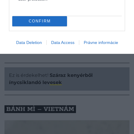
harapnivaló. Alapja a
sült krumpli
, amit különféle
feltétekkel – például virslivel, csirkével, garnélával
vagy tojással – egészítenek ki. Az egészet piri-piri
CONFIRM
szósszal és savanyított indiai zöldségekkel,
úgynevezett acharral ízesítik.
Data Deletion
Data Access
Právne informácie
Ez is érdekelhet!
Száraz kenyérből
ínycsiklandó levesek
BÁNH MÌ – VIETNÁM