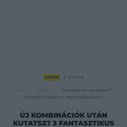
GASZTRO
2025-05-15
Drive
Gasztro
Új kombinációk után kutatsz? 3
fantasztikus szendvics a világ különböző tájairól
ÚJ KOMBINÁCIÓK UTÁN
KUTATSZ? 3 FANTASZTIKUS