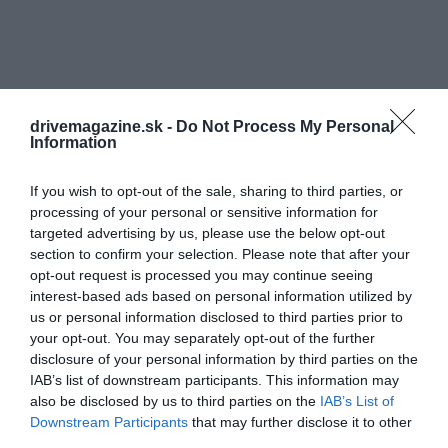
drivemagazine.sk -
Do Not Process My Personal
Information
If you wish to opt-out of the sale, sharing to third parties, or
processing of your personal or sensitive information for
targeted advertising by us, please use the below opt-out
section to confirm your selection. Please note that after your
Ezt is olvasd el!
Itt a piknikezés ideje, amiről
opt-out request is processed you may continue seeing
nem hiányozhat a klubszendvics
interest-based ads based on personal information utilized by
us or personal information disclosed to third parties prior to
your opt-out. You may separately opt-out of the further
disclosure of your personal information by third parties on the
GATSBY – DÉL-AFRIKAI
IAB’s list of downstream participants. This information may
also be disclosed by us to third parties on the
IAB’s List of
KÖZTÁRSASÁG
Downstream Participants
that may further disclose it to other
third parties.