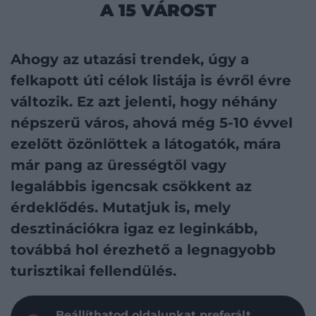
A 15 VÁROST
Ahogy az utazási trendek, úgy a
felkapott úti célok listája is évről évre
változik. Ez azt jelenti, hogy néhány
népszerű város, ahová még 5-10 évvel
ezelőtt özönlöttek a látogatók, mára
már pang az ürességtől vagy
legalábbis igencsak csökkent az
érdeklődés. Mutatjuk is, mely
desztinációkra igaz ez leginkább,
továbbá hol érezhető a legnagyobb
turisztikai fellendülés.
Beállíthatod oldalunkat preferált