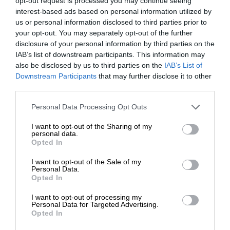
opt-out request is processed you may continue seeing
interest-based ads based on personal information utilized by
kísér – úgy tűnik, a turisták egyre inkább fordulnak
us or personal information disclosed to third parties prior to
el a karib-tengeri térség egyik központjától.
your opt-out. You may separately opt-out of the further
disclosure of your personal information by third parties on the
IAB’s list of downstream participants. This information may
also be disclosed by us to third parties on the
IAB’s List of
Downstream Participants
that may further disclose it to other
third parties.
Please note that this website/app uses one or more Google
Personal Data Processing Opt Outs
services and may gather and store information including but
not limited to your visit or usage behaviour. You may click to
I want to opt-out of the Sharing of my
personal data.
grant or deny consent to Google and its third-party tags to
Opted In
use your data for below specified purposes in below Google
consent section.
I want to opt-out of the Sale of my
Personal Data.
Opted In
I want to opt-out of processing my
Personal Data for Targeted Advertising.
Opted In