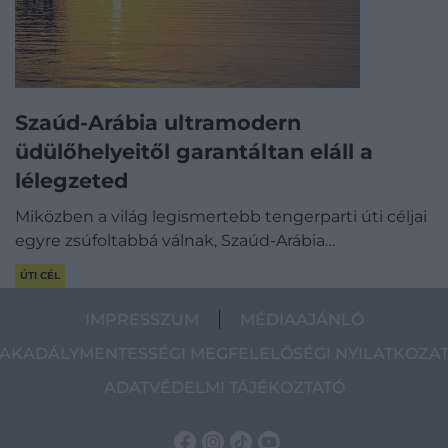
Szaúd-Arábia ultramodern
üdülőhelyeitől garantáltan eláll a
lélegzeted
Miközben a világ legismertebb tengerparti úti céljai
egyre zsúfoltabbá válnak, Szaúd-Arábia…
ÚTI CÉL
IMPRESSZUM
MÉDIAAJÁNLÓ
AKADÁLYMENTESSÉGI MEGFELELŐSÉGI NYILATKOZA
ADATVÉDELMI TÁJÉKOZTATÓ