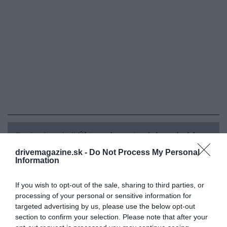
Ezt is olvasd el!
Új trend az utazásban: boldog
turizmus
drivemagazine.sk -
Do Not Process My Personal
Information
If you wish to opt-out of the sale, sharing to third parties, or
Ami
Kuba
fővárosát illeti, itt a keresések száma az
processing of your personal or sensitive information for
előző évhez képest 28 százalékkal csökkent, és bár a
targeted advertising by us, please use the below opt-out
2 milliós település még mindig rengeteg retro bájjal
section to confirm your selection. Please note that after your
büszkélkedhet, – amelyet gazdag zenei kultúrája