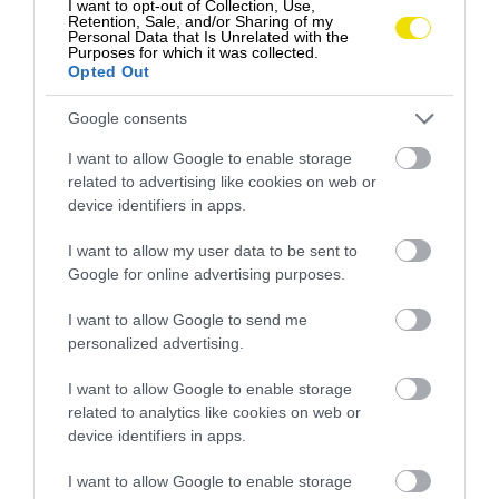
I want to opt-out of Collection, Use,
Retention, Sale, and/or Sharing of my
Personal Data that Is Unrelated with the
Purposes for which it was collected.
Opted Out
Google consents
I want to allow Google to enable storage
related to advertising like cookies on web or
A második helyet a napfényes
Miami
szerezte meg,
device identifiers in apps.
amely igaz, hogy hosszasan elnyúló homokos
strandjaival még mindig ámulatba ejti a pihenni
I want to allow my user data to be sent to
vágyókat, mégis 15 százalékos csökkenés
Google for online advertising purposes.
tapasztalható itt,
idézi
a kutatást a Time Out.
I want to allow Google to send me
personalized advertising.
I want to allow Google to enable storage
Ez is érdekelhet!
Turistáknak tilos: 4 elzárt
related to analytics like cookies on web or
hely a nagyvilágból
device identifiers in apps.
I want to allow Google to enable storage