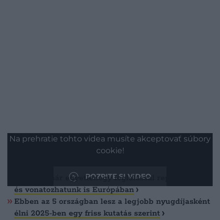
Na prehratie tohto videa musíte akceptovať súbory
cookie!
Olvasd ezt is!
POZRITE SI VIDEO
2025-től már egyetlenegy foglalással repülhetünk
és vonatozhatunk is Európában
Ebben az 5 országban lesz a legjobb nyugdíjasként
élni 2025-ben egy friss kutatás szerint