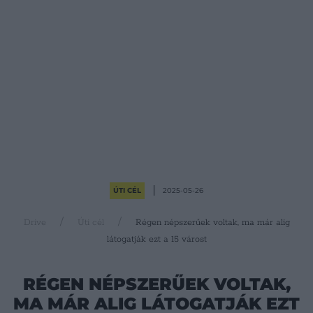
ÚTI CÉL
2025-05-26
Drive
Úti cél
Régen népszerűek voltak, ma már alig
látogatják ezt a 15 várost
RÉGEN NÉPSZERŰEK VOLTAK,
MA MÁR ALIG LÁTOGATJÁK EZT