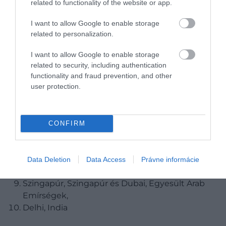
related to functionality of the website or app.
A 15 VÁROS, AMI IRÁNT A
I want to allow Google to enable storage
LEGJOBBAN VISSZAESETT AZ
related to personalization.
ÉRDEKLŐDÉS
I want to allow Google to enable storage
related to security, including authentication
Havanna, Kuba
functionality and fraud prevention, and other
Miami, USA
user protection.
Kingston, Jamaika és Nadi, Fidzsi-szigetek
Gdansk, Lengyelország és Las Vegas, USA
Apia, Szamoa
CONFIRM
Stockholm, Svédország és Brüsszel, Belgium
Berlin, Németország
London, Egyesült Királyság, és Wellington, Új-
Data Deletion
Data Access
Právne informácie
Zéland,
Szingapúr, Szingapúr és Dubai, Egyesült Arab
Emírségek,
Delhi, India