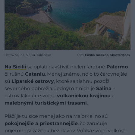
Ostrov Salina, Sicília, Taliansko
Foto:
Emilio messina, Shutterstock
Na
Sicílii
sa oplatí navštíviť nielen farebné
Palermo
či rušnú
Cataniu
. Menej známe, no o to čarovnejšie
sú
Liparské ostrovy
, ktoré sa tiahnu pozdĺž
severného pobrežia. Jedným z nich je
Salina
–
ostrov lákajúci svojou
vulkanickou krajinou
a
malebnými turistickými trasami
.
Pláží je tu síce menej ako na Malorke, no sú
pokojnejšie a priestrannejšie
, čo zaručuje
príjemnejší zážitok bez davov. Vďaka svojej veľkosti