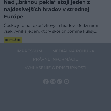
Nad „bránou pekla“ stojí jeden z
najdesivejších hradov v strednej
Európe
Česko je plné rozprávkových hradov. Medzi nimi
však vyniká jeden, ktorý skôr pripomína kulisy…
DESTINÁCIE
IMPRESSUM
MEDIÁLNA PONUKA
PRÁVNE INFORMÁCIE
VYHLÁSENIE O PRÍSTUPNOSTI