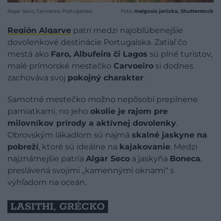
Algar Seco, Carvoeiro, Portugalsko
Foto:
malgosia janicka, Shutterstock
Región
Algarve
patrí medzi najobľúbenejšie
dovolenkové destinácie Portugalska. Zatiaľ čo
mestá ako
Faro, Albufeira či Lagos
sú plné turistov,
malé prímorské mestečko
Carvoeiro
si dodnes
zachováva svoj
pokojný charakter
.
Samotné mestečko možno nepôsobí preplnene
pamiatkami, no jeho
okolie je rajom pre
milovníkov prírody a aktívnej dovolenky
.
Obrovským lákadlom sú najmä
skalné jaskyne na
pobreží
, ktoré sú ideálne na
kajakovanie
. Medzi
najznámejšie patria
Algar Seco
a jaskyňa
Boneca
,
preslávená svojimi „kamennými oknami“ s
výhľadom na oceán.
LASITHI, GRÉCKO