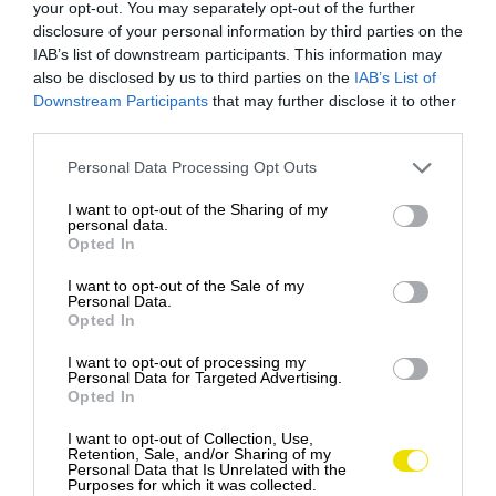
your opt-out. You may separately opt-out of the further
prebiehali demonštrácie proti masovému turizmu,
disclosure of your personal information by third parties on the
najmenší z nich –
La Gomera
– si stále zachováva
IAB’s list of downstream participants. This information may
svoju
pokojnú a autentickú atmosféru
.
also be disclosed by us to third parties on the
IAB’s List of
Downstream Participants
that may further disclose it to other
Ostrov ponúka
čierne pieskové pláže
, miesta bez
third parties.
svetelného znečistenia a
bujné subtropické lesy
.
Please note that this website/app uses one or more Google
Personal Data Processing Opt Outs
Jeho najväčšou pýchou je však
národný park
services and may gather and store information including but
Garajonay
, zapísaný v
zozname svetového
not limited to your visit or usage behaviour. You may click to
I want to opt-out of the Sharing of my
personal data.
dedičstva UNESCO
, ktorý láka nekonečnými
grant or deny consent to Google and its third-party tags to
Opted In
možnosťami turistiky a objavovania prírody.
use your data for below specified purposes in below Google
consent section.
I want to opt-out of the Sale of my
Personal Data.
LLAFRANC, ŠPANIELSKO
Opted In
I want to opt-out of processing my
Personal Data for Targeted Advertising.
Opted In
I want to opt-out of Collection, Use,
Retention, Sale, and/or Sharing of my
Personal Data that Is Unrelated with the
Purposes for which it was collected.