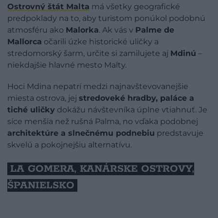
Ostrovný štát
Malta
má všetky geografické
predpoklady na to, aby turistom ponúkol podobnú
atmosféru ako
Malorka
. Ak vás v
Palme de
Mallorca
očarili úzke historické uličky a
stredomorský šarm, určite si zamilujete aj
Mdinú
–
niekdajšie hlavné mesto Malty.
Hoci Mdina nepatrí medzi najnavštevovanejšie
miesta ostrova, jej
stredoveké hradby, paláce a
tiché uličky
dokážu návštevníka úplne vtiahnuť. Je
síce menšia než rušná Palma, no vďaka podobnej
architektúre a slnečnému podnebiu
predstavuje
skvelú a pokojnejšiu alternatívu.
LA GOMERA, KANÁRSKE OSTROVY,
ŠPANIELSKO