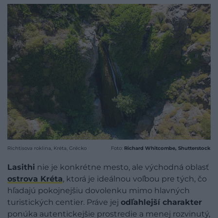
Richtisova roklina, Kréta, Grécko
Foto:
Richard Whitcombe, Shutterstock
Lasithi
nie je konkrétne mesto, ale východná oblasť
ostrova
Kréta
, ktorá je ideálnou voľbou pre tých, čo
hľadajú pokojnejšiu dovolenku mimo hlavných
turistických centier. Práve jej
odľahlejší charakter
ponúka autentickejšie prostredie a menej rozvinutý,