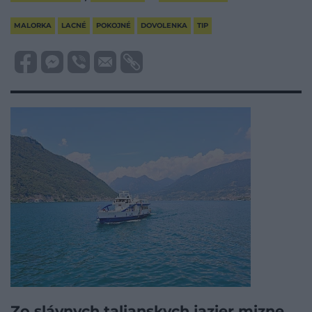
MALORKA
LACNÉ
POKOJNÉ
DOVOLENKA
TIP
Zo slávnych talianskych jazier mizne