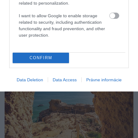
related to personalization.
výhľady na Stredozemné more. Táto historická cesta
vznikla pôvodne na
spojenie pobrežných dedín
a
I want to allow Google to enable storage
zároveň na
potláčanie pašovania
, dnes je však
related to security, including authentication
obľúbenou turistickou atrakciou.
functionality and fraud prevention, and other
user protection.
CARVOEIRO, PORTUGALSKO
CONFIRM
Data Deletion
Data Access
Právne informácie