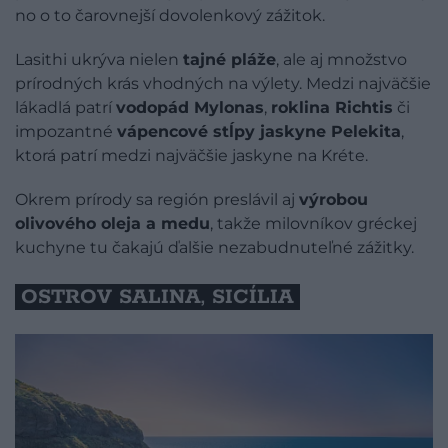
no o to čarovnejší dovolenkový zážitok.
Lasithi ukrýva nielen
tajné pláže
, ale aj množstvo
prírodných krás vhodných na výlety. Medzi najväčšie
lákadlá patrí
vodopád Mylonas
,
roklina Richtis
či
impozantné
vápencové stĺpy jaskyne Pelekita
,
ktorá patrí medzi najväčšie jaskyne na Kréte.
Okrem prírody sa región preslávil aj
výrobou
olivového oleja a medu
, takže milovníkov gréckej
kuchyne tu čakajú ďalšie nezabudnuteľné zážitky.
OSTROV SALINA, SICÍLIA