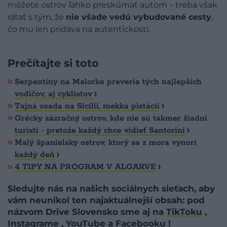
môžete ostrov ľahko preskúmať autom – treba však
rátať s tým, že
nie všade vedú vybudované cesty
,
čo mu len pridáva na autentickosti.
Prečítajte si toto
Serpentíny na Malorke preveria tých najlepších
vodičov, aj cyklistov
Tajná osada na Sicílii, mekka pistácií
Grécky zázračný ostrov, kde nie sú takmer žiadni
turisti - pretože každý chce vidieť Santorini
Malý španielsky ostrov, ktorý sa z mora vynorí
každý deň
4 TIPY NA PROGRAM V ALGARVE
Sledujte nás na našich sociálnych sieťach, aby
vám neunikol ten najaktuálnejší obsah: pod
názvom Drive Slovensko sme aj na
TikToku
,
Instagrame
,
YouTube
a
Facebooku
!