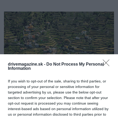
drivemagazine.sk -
Do Not Process My Personal
Information
If you wish to opt-out of the sale, sharing to third parties, or
processing of your personal or sensitive information for
Údolie Gran Rey, La Gomera, Kanárske
Foto:
Iryna Shpulak, Shutterstock
targeted advertising by us, please use the below opt-out
ostrovy, Španielsko
section to confirm your selection. Please note that after your
opt-out request is processed you may continue seeing
Čo môže byť lepšou alternatívou k španielskemu
interest-based ads based on personal information utilized by
ostrovu než ďalší španielsky ostrov? Kým na
us or personal information disclosed to third parties prior to
Kanárskych ostrovoch
v poslednom období