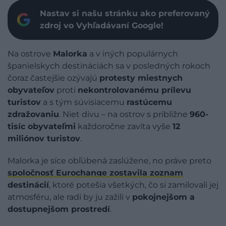
Nastav si našu stránku ako preferovaný
zdroj vo Vyhľadávaní Google!
Na ostrove
Malorka
a v iných populárnych
španielskych destináciách sa v posledných rokoch
čoraz častejšie ozývajú
protesty miestnych
obyvateľov
proti
nekontrolovanému prílevu
turistov
a s tým súvisiacemu
rastúcemu
zdražovaniu
. Niet divu – na ostrov s približne
960-
tisíc obyvateľmi
každoročne zavíta vyše
12
miliónov turistov
.
Malorka je síce obľúbená zaslúžene, no práve preto
spoločnosť Eurochange zostavila zoznam
destinácií
, ktoré potešia všetkých, čo si zamilovali jej
atmosféru, ale radi by ju zažili v
pokojnejšom a
dostupnejšom prostredí
.