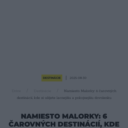
DESTINÁCIE
2025-08-30
Drive
Destinácie
Namiesto Malorky: 6 čarovných
destinácií, kde si užijete lacnejšiu a pokojnejšiu dovolenku
NAMIESTO MALORKY: 6
ČAROVNÝCH DESTINÁCIÍ, KDE