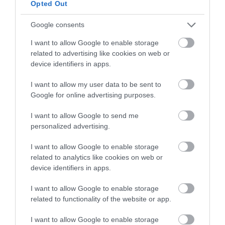
Opted Out
Google consents
I want to allow Google to enable storage
related to advertising like cookies on web or
device identifiers in apps.
Zátok Pedrosa, Llafranc, Španielsko
Foto:
Pablesku, Shutterstock
I want to allow my user data to be sent to
Google for online advertising purposes.
Ďalšou španielskou alternatívou k Malorke je
Llafranc
, malé prímorské mestečko na
pobreží
I want to allow Google to send me
personalized advertising.
Costa Brava
. Poteší najmä tých, ktorí majú radi
letoviská s typickou stredomorskou atmosférou, no
I want to allow Google to enable storage
zároveň si chcú užiť väčší pokoj než na turistami
related to analytics like cookies on web or
preplnenej Malorke.
device identifiers in apps.
Llafranc leží
severne od
Barcelony
, neďaleko čoraz
I want to allow Google to enable storage
obľúbenejšej
Girony
, a pýši sa
krásnymi plážami
i
related to functionality of the website or app.
čistým morom. Obrovským lákadlom je aj
pobrežná
I want to allow Google to enable storage
trasa Camí de Ronda
, ktorá ponúka dychberúce