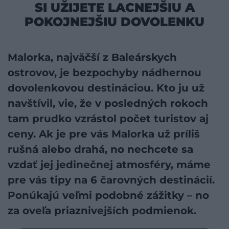
SI UŽIJETE LACNEJŠIU A
POKOJNEJŠIU DOVOLENKU
Malorka, najväčší z Baleárskych
ostrovov, je bezpochyby nádhernou
dovolenkovou destináciou. Kto ju už
navštívil, vie, že v posledných rokoch
tam prudko vzrástol
počet turistov
aj
ceny
. Ak je pre vás Malorka už príliš
rušná alebo drahá, no nechcete sa
vzdať jej jedinečnej atmosféry, máme
pre vás tipy na 6 čarovných destinácií.
Ponúkajú veľmi podobné zážitky – no
za oveľa priaznivejších podmienok.