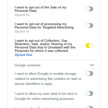
use your data for below specified purposes in below Google
consent section.
Medzi prvými hosťami boli aj sklamané deti, ktoré
I want to opt-out of the Sale of my
Personal Data.
namiesto pohára zmrzliny dostali tanier „cestovín“, a
Opted In
niektoré sa dokonca rozplakali. Tento hravý dezert si
však postupne získal čoraz väčšiu obľubu a rozšíril sa
I want to opt-out of processing my
Personal Data for Targeted Advertising.
po celom Nemecku. Keďže sociálne siete vtedy ešte
Opted In
neexistovali, recept sa šíril ústnym podaním a medzi
I want to opt-out of Collection, Use,
zmrzlinármi
.
Retention, Sale, and/or Sharing of my
Personal Data that Is Unrelated with the
Purposes for which it was collected.
Opted Out
Ak si chcete tento dezert pripraviť aj doma,
budete potrebovať lis na špecle alebo lis na
Google consents
zemiaky.
I want to allow Google to enable storage
related to advertising like cookies on web or
device identifiers in apps.
I want to allow my user data to be sent to
Google for online advertising purposes.