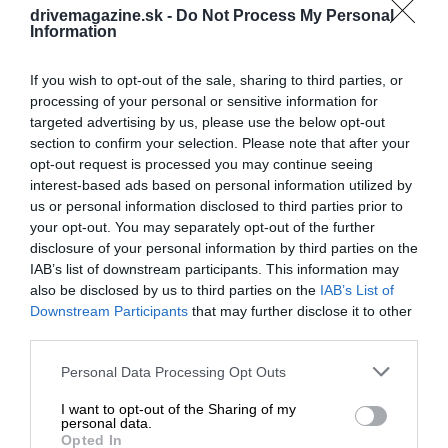
drivemagazine.sk -
Do Not Process My Personal
Information
If you wish to opt-out of the sale, sharing to third parties, or
processing of your personal or sensitive information for
targeted advertising by us, please use the below opt-out
section to confirm your selection. Please note that after your
opt-out request is processed you may continue seeing
interest-based ads based on personal information utilized by
us or personal information disclosed to third parties prior to
your opt-out. You may separately opt-out of the further
disclosure of your personal information by third parties on the
IAB’s list of downstream participants. This information may
Fontanella neskôr prešiel na vanilkovú zmrzlinu.
also be disclosed by us to third parties on the
IAB’s List of
Vzhľad paradajkovej omáčky sa spočiatku pokúšal
Downstream Participants
that may further disclose it to other
third parties.
napodobniť nasekanými malinami, no výsledok ho
nepresvedčil, a tak napokon siahol po jahodovom
Please note that this website/app uses one or more Google
Personal Data Processing Opt Outs
pyré. Posledná zložka dezertu vznikla tiež náhodou,
services and may gather and store information including but
keď na Veľkú noc nastrúhal na strúhadle na syr biele
not limited to your visit or usage behaviour. You may click to
I want to opt-out of the Sharing of my
personal data.
čokoládové vajíčko.
grant or deny consent to Google and its third-party tags to
Opted In