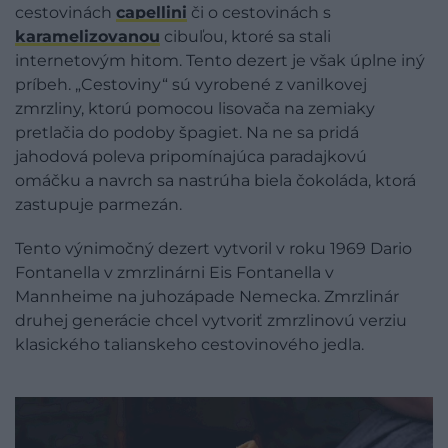
cestovinách
capellini
či o cestovinách s
karamelizovanou
cibuľou, ktoré sa stali
internetovým hitom. Tento dezert je však úplne iný
príbeh. „Cestoviny“ sú vyrobené z vanilkovej
zmrzliny, ktorú pomocou lisovača na zemiaky
pretlačia do podoby špagiet. Na ne sa pridá
jahodová poleva pripomínajúca paradajkovú
omáčku a navrch sa nastrúha biela čokoláda, ktorá
zastupuje parmezán.
Tento výnimočný dezert vytvoril v roku 1969 Dario
Fontanella v zmrzlinárni Eis Fontanella v
Mannheime na juhozápade Nemecka. Zmrzlinár
druhej generácie chcel vytvoriť zmrzlinovú verziu
klasického talianskeho cestovinového jedla.