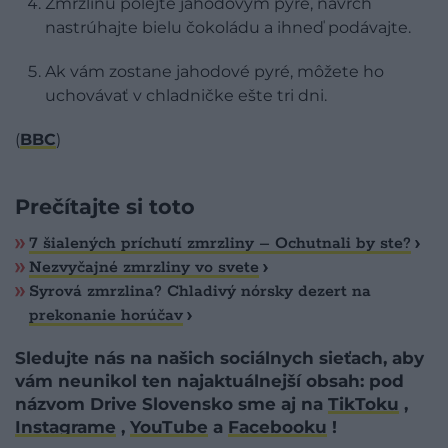
Zmrzlinu polejte jahodovým pyré, navrch
nastrúhajte bielu čokoládu a ihneď podávajte.
Ak vám zostane jahodové pyré, môžete ho
uchovávať v chladničke ešte tri dni.
(
BBC
)
Prečítajte si toto
7 šialených príchutí zmrzliny – Ochutnali by ste?
Nezvyčajné zmrzliny vo svete
Syrová zmrzlina? Chladivý nórsky dezert na
prekonanie horúčav
Sledujte nás na našich sociálnych sieťach, aby
vám neunikol ten najaktuálnejší obsah: pod
názvom Drive Slovensko sme aj na
TikToku
,
Instagrame
,
YouTube
a
Facebooku
!