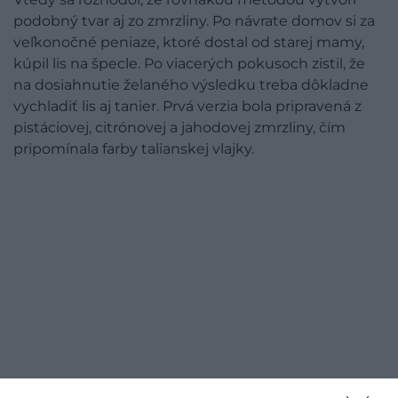
podobný tvar aj zo zmrzliny. Po návrate domov si za
veľkonočné peniaze, ktoré dostal od starej mamy,
kúpil lis na špecle. Po viacerých pokusoch zistil, že
na dosiahnutie želaného výsledku treba dôkladne
vychladiť lis aj tanier. Prvá verzia bola pripravená z
pistáciovej, citrónovej a jahodovej zmrzliny, čím
pripomínala farby talianskej vlajky.