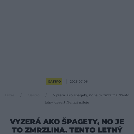
GASTRO
2026-07-06
Drive
Gastro
Vyzerá ako špagety, no je to zmrzlina. Tento
letný dezert Nemci milujú
VYZERÁ AKO ŠPAGETY, NO JE
TO ZMRZLINA. TENTO LETNÝ