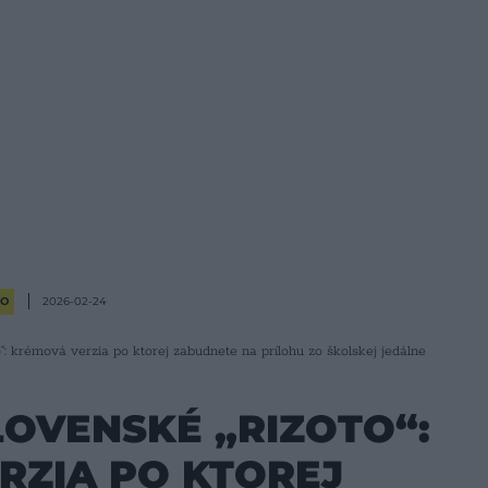
RO
2026-02-24
“: krémová verzia po ktorej zabudnete na prílohu zo školskej jedálne
OVENSKÉ „RIZOTO“:
RZIA PO KTOREJ