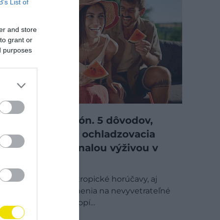
B’s List of
er and store
to grant or
ed purposes
Červený melón. 5 dôvodov,
prečo je táto ochladzovacia
bomba dokonalou výživou v
horúčavách
Za oknami zúria tropické horúčavy, aj
domácnosti sa menia na nevyvetrateľné
teplo a asfalt sa topí…
GASTRO