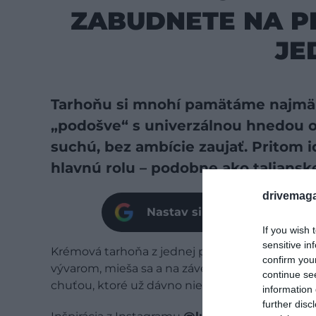
ZABUDNETE NA P
JE
Tarhoňu si mnohí pamätáme najmä 
„podošve“ s univerzálnou hnedou o
suchú, bez ambície zaujať. Pritom i
hlavnú rolu – podobne ako talianske
drivemaga
Nastav si našu stránku ako 
If you wish 
sensitive in
Krémová tarhoňa z jednej panvice funguje na
confirm you
vývarom, mieša sa a na záver sa zjemní maslom
continue se
chuťou, ktoré už dávno nie je len „niečo k mäsu
information 
further disc