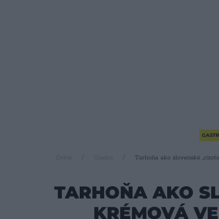
GAST
Drive
Gastro
Tarhoňa ako slovenské „rizoto
TARHOŇA AKO SL
KRÉMOVÁ VE