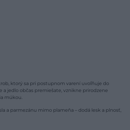
rob, ktorý sa pri postupnom varení uvoľňuje do
ne a jedlo občas premiešate, vznikne prirodzene
ia múkou.
la a parmezánu mimo plameňa – dodá lesk a plnosť,