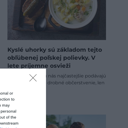
Kyslé uhorky sú základom tejto
obľúbenej poľskej polievky. V
lete príjemne osvieži
Kyslé uhorky sa u nás najčastejšie podávajú
ako príloha alebo drobné občerstvenie, len
málokedy sa…
sonal or
ection to
GASTRO
ou may
 personal
out of the
 downstream