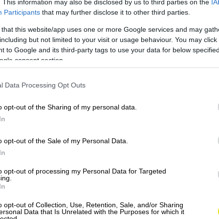
že stačí pár bežných surovín a 30 minút času.
. This information may also be disclosed by us to third parties on the
IA
Participants
that may further disclose it to other third parties.
 that this website/app uses one or more Google services and may gath
including but not limited to your visit or usage behaviour. You may click 
 to Google and its third-party tags to use your data for below specifi
ogle consent section.
l Data Processing Opt Outs
 pasty
o opt-out of the Sharing of my personal data.
In
o opt-out of the Sale of my Personal Data.
In
to opt-out of processing my Personal Data for Targeted
ing.
In
iander)
o opt-out of Collection, Use, Retention, Sale, and/or Sharing
ersonal Data that Is Unrelated with the Purposes for which it
lected.