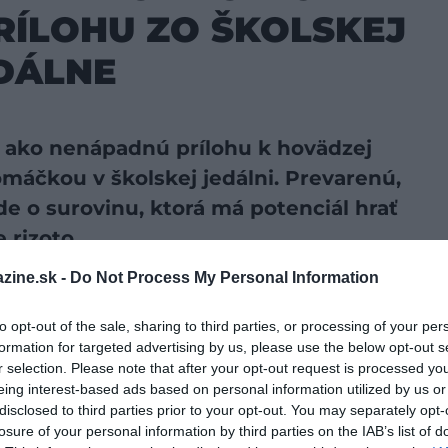
RÍLOHU ZO ŠKOLSKEJ
DÁLNE
ako nenápadnú prílohu k hovädzej
máčkou v školskej jedálni. Prevarenú,
de o surovinu, ktorá má potenciál hrať
 rizoto.
zine.sk -
Do Not Process My Personal Information
preferovaný zdroj vo Vyhľadávaní Google!
to opt-out of the sale, sharing to third parties, or processing of your per
formation for targeted advertising by us, please use the below opt-out s
 rovnakom princípe ako
rizoto
: postupne sa zalieva
r selection. Please note that after your opt-out request is processed y
 a syrom. Výsledok? Hutné, vláčne jedlo s plnou
eing interest-based ads based on personal information utilized by us or
“.
disclosed to third parties prior to your opt-out. You may separately opt-
losure of your personal information by third parties on the IAB’s list of