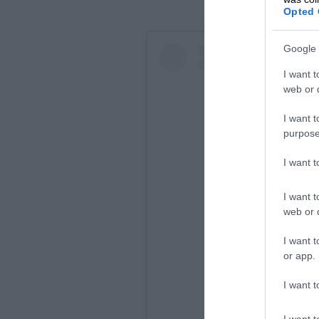
Opted 
Google 
I want t
web or d
I want t
purpose
I want 
I want t
web or d
I want t
or app.
Zobraziť tento
I want t
I want t