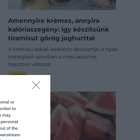
Amennyire krémes, annyira
kalóriaszegény: így készítsünk
tiramisut görög joghurttal
A tiramisu sokak kedvenc desszertje, a nyári
melegben azonban a mascarponés,
tejszínes változat…
GASZTRO
sonal or
ection to
ou may
 personal
out of the
 downstream