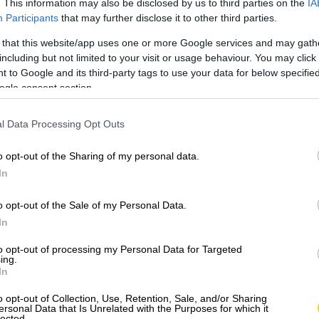
. This information may also be disclosed by us to third parties on the
IA
Participants
that may further disclose it to other third parties.
 that this website/app uses one or more Google services and may gath
including but not limited to your visit or usage behaviour. You may click 
 to Google and its third-party tags to use your data for below specifi
ogle consent section.
l Data Processing Opt Outs
o opt-out of the Sharing of my personal data.
In
o opt-out of the Sale of my Personal Data.
In
Fotó:
Ian Talmacs, Unsplash
to opt-out of processing my Personal Data for Targeted
elelő alapanyagokkal dolgozzunk. A tökéletes
ing.
peciális hozzávalók szükségesek: a nápolyi pizzát
In
.
4 pizzához például az alábbi mennyiségekre lesz
o opt-out of Collection, Use, Retention, Sale, and/or Sharing
ersonal Data that Is Unrelated with the Purposes for which it
lected.