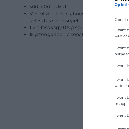
Opted 
500 g 00-ás liszt
325 ml víz – fontos, hogy minél hidegebb vi
Google 
kelesztés sebességét
1-2 g friss vagy 0,5 g szárított élesztő
I want t
15 g tengeri só – a sónak mindenképpen az é
web or d
I want t
purpose
I want 
I want t
web or d
I want t
or app.
I want t
I want t