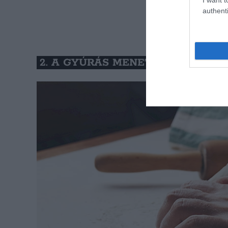
authenti
2. A GYÚRÁS MENETE