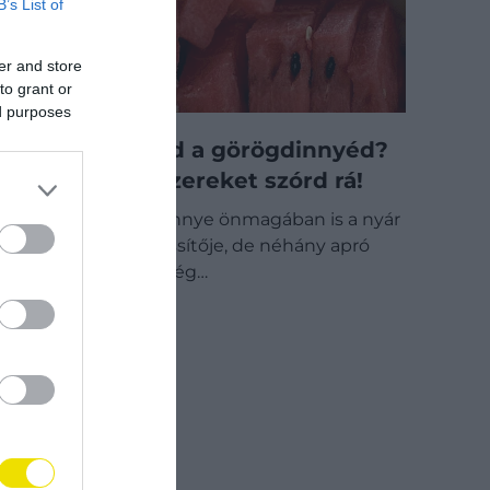
B’s List of
er and store
to grant or
ed purposes
Felturbóznád a görögdinnyéd?
Ezeket a fűszereket szórd rá!
A hideg görögdinnye önmagában is a nyár
egyik legjobb frissítője, de néhány apró
kiegészítéssel még…
GASZTRO