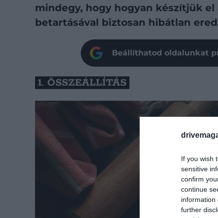
mindegy, hogy hogyan készítjük el 
betartásával biztosan hibátlan er
Beállíthatod oldalunkat p
1. ÖSSZEÁLLÍTÁS
drivemaga
If you wish 
sensitive in
confirm you
continue se
information 
further disc