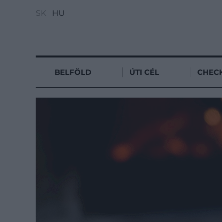
SK
HU
BELFÖLD
ÚTI CÉL
CHECK