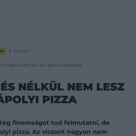
RO
2025-06-11
az 5 lépés nélkül nem lesz igazi a nápolyi pizza
PÉS NÉLKÜL NEM LESZ
ÁPOLYI PIZZA
teg finomságot tud felmutatni, de
olyi pizza. Az viszont nagyon nem