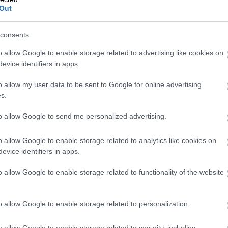
Out
zet használjunk, ez ugyanis segít szabályozni a
consents
o allow Google to enable storage related to advertising like cookies on
lesztő után kell a tésztába kerülnie
evice identifiers in apps.
o allow my user data to be sent to Google for online advertising
s.
to allow Google to send me personalized advertising.
o allow Google to enable storage related to analytics like cookies on
evice identifiers in apps.
o allow Google to enable storage related to functionality of the website
o allow Google to enable storage related to personalization.
o allow Google to enable storage related to security, including