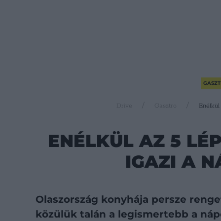
GASZT
Drive
Gasztro
Enélkül 
ENÉLKÜL AZ 5 LÉ
IGAZI A N
Olaszország konyhája persze renge
közülük talán a legismertebb a náp