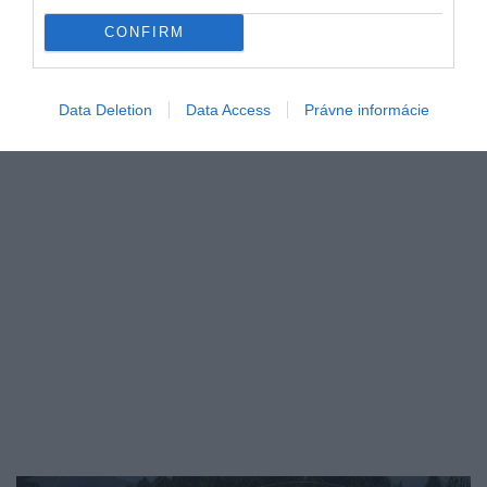
vyzdobené vozidlá mestskej hromadnej dopravy
CONFIRM
skôr…
TECH
Data Deletion
Data Access
Právne informácie