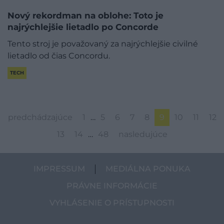
Nový rekordman na oblohe: Toto je
najrýchlejšie lietadlo po Concorde
Tento stroj je považovaný za najrýchlejšie civilné
lietadlo od čias Concordu.
TECH
predchádzajúce
1
…
5
6
7
8
9
10
11
12
13
14
…
48
nasledujúce
IMPRESSUM
MEDIÁLNA PONUKA
PRÁVNE INFORMÁCIE
VYHLÁSENIE O PRÍSTUPNOSTI