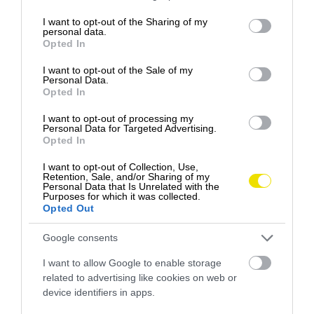
Takýto vlak by sme chceli aj v Európe! Prináša
services and may gather and store information including but
Vianoce, aj hudobné koncerty
not limited to your visit or usage behaviour. You may click to
I want to opt-out of the Sharing of my
personal data.
grant or deny consent to Google and its third-party tags to
Holiday Train kanadsko-americkej nákladnej
Opted In
use your data for below specified purposes in below Google
železničnej spoločnosti CPKC práve dokončil svoj
consent section.
I want to opt-out of the Sale of my
ročník…
Personal Data.
Opted In
TECH
I want to opt-out of processing my
Personal Data for Targeted Advertising.
Opted In
I want to opt-out of Collection, Use,
Retention, Sale, and/or Sharing of my
Personal Data that Is Unrelated with the
Purposes for which it was collected.
Opted Out
Google consents
I want to allow Google to enable storage
related to advertising like cookies on web or
device identifiers in apps.