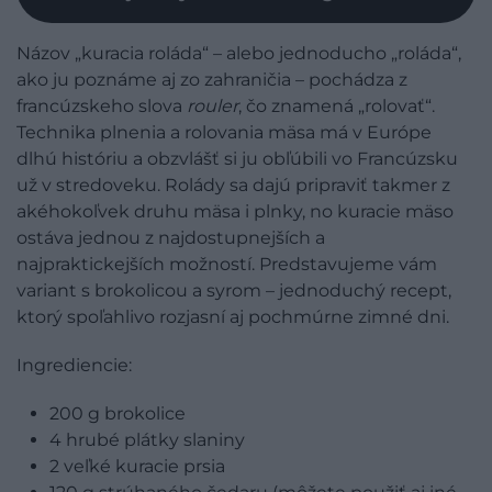
Názov „kuracia roláda“ – alebo jednoducho „roláda“,
ako ju poznáme aj zo zahraničia – pochádza z
francúzskeho slova
rouler
, čo znamená „rolovať“.
Technika plnenia a rolovania mäsa má v Európe
dlhú históriu a obzvlášť si ju obľúbili vo Francúzsku
už v stredoveku. Rolády sa dajú pripraviť takmer z
akéhokoľvek druhu mäsa i plnky, no kuracie mäso
ostáva jednou z najdostupnejších a
najpraktickejších možností. Predstavujeme vám
variant s brokolicou a syrom – jednoduchý recept,
ktorý spoľahlivo rozjasní aj pochmúrne zimné dni.
Ingrediencie:
200 g brokolice
4 hrubé plátky slaniny
2 veľké kuracie prsia