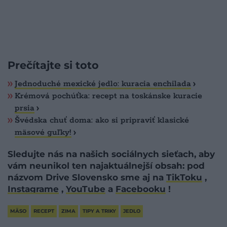
Prečítajte si toto
Jednoduché mexické jedlo: kuracia enchilada
Krémová pochúťka: recept na toskánske kuracie
prsia
Švédska chuť doma: ako si pripraviť klasické
mäsové guľky!
Sledujte nás na našich sociálnych sieťach, aby
vám neunikol ten najaktuálnejší obsah: pod
názvom Drive Slovensko sme aj na
TikToku
,
Instagrame
,
YouTube
a
Facebooku
!
MÄSO
RECEPT
ZIMA
TIPY A TRIKY
JEDLO