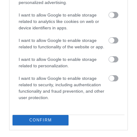
V malej miske zmiešajte soľ, čierne korenie a
personalized advertising.
údenú papriku.
I want to allow Google to enable storage
Kuracie prsia pozdĺžne rozrežte na polovice, aby
related to analytics like cookies on web or
ste získali štyri tenké plátky. Uložte ich vedľa
device identifiers in apps.
seba, prikryte potravinárskou fóliou a rozklepte
ich kladivkom na mäso, kým nebudú
I want to allow Google to enable storage
rovnomerne tenké.
related to functionality of the website or app.
Odstráňte fóliu a každý plátok ochuťte
I want to allow Google to enable storage
pripravenou koreninovou zmesou. Na mäso
related to personalization.
rozložte brokolicu, opečenú slaninu a strúhaný
syr a zrolujte. Každú rolku zafixujte kuchynskou
I want to allow Google to enable storage
niťou a odrežte jej prebytok.
related to security, including authentication
Panvicu znovu rozohrejte a kuracie rolky opečte
functionality and fraud prevention, and other
na strednom ohni z oboch strán do zlatohneda.
user protection.
Potom vložte celú panvicu do predhriatej rúry a
pečte približne 15 minút, kým nie je mäso úplne
prepečené.
CONFIRM
(
Recept
)