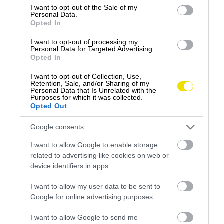
consent section.
I want to opt-out of the Sale of my
Personal Data.
Opted In
Obrázok slúži len na ilustračné účely
Foto:
Vadim Chernetsky, Shutterstock
I want to opt-out of processing my
Personal Data for Targeted Advertising.
Opted In
Rúru predhrejte na 180 °C.
Vo veľkom hrnci priveďte vodu do varu a uvarte
I want to opt-out of Collection, Use,
brokolicu do mäkka. Medzitým si pripravte veľkú
Retention, Sale, and/or Sharing of my
Personal Data that Is Unrelated with the
misu so studenou vodou a ľadom – bude slúžiť
Purposes for which it was collected.
Opted Out
na blanšírovanie.
Uvarenú brokolicu sceďte a ihneď ju vložte do
Google consents
ľadovej vody. Nechajte pár minút odpočívať,
potom znovu sceďte. Nakrájajte na menšie
I want to allow Google to enable storage
kúsky a odložte do misy.
related to advertising like cookies on web or
device identifiers in apps.
Na veľkej panvici vhodnej do rúry opečte slaninu
na strednom ohni do chrumkava. Nechajte ju
I want to allow my user data to be sent to
chvíľu odpočívať a následne ju nakrájajte na
Google for online advertising purposes.
malé kocky. Panvicu neumývajte – ešte ju
budete potrebovať.
I want to allow Google to send me