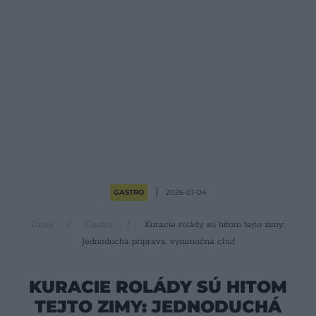
GASTRO
2026-01-04
Drive
Gastro
Kuracie rolády sú hitom tejto zimy:
Jednoduchá príprava, výnimočná chuť
KURACIE ROLÁDY SÚ HITOM
TEJTO ZIMY: JEDNODUCHÁ