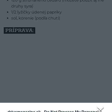
120 g strúhaného čedaru (môžete použiť aj iné
druhy syra)
1/2 lyžičky údenej papriky
soľ, korenie (podľa chuti)
PRÍPRAVA: