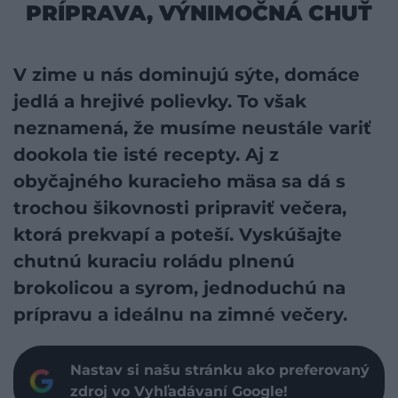
PRÍPRAVA, VÝNIMOČNÁ CHUŤ
V zime u nás dominujú sýte, domáce
jedlá a hrejivé polievky. To však
neznamená, že musíme neustále variť
dookola tie isté recepty. Aj z
obyčajného kuracieho mäsa sa dá s
trochou šikovnosti pripraviť večera,
ktorá prekvapí a poteší. Vyskúšajte
chutnú kuraciu roládu plnenú
brokolicou a syrom, jednoduchú na
prípravu a ideálnu na zimné večery.
Nastav si našu stránku ako preferovaný
zdroj vo Vyhľadávaní Google!