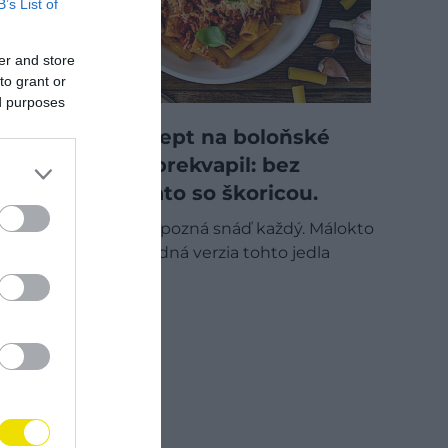
B’s List of
er and store
to grant or
ed purposes
Pôvodný recept na boloňské
ragú by vás prekvapil: bez
paradajok, zato so škoricou.
Bolognese dnes pozná snáď každý. Málokto
však vie, že pôvodná verzia tohto jedla
vyzerala úplne…
GASTRO