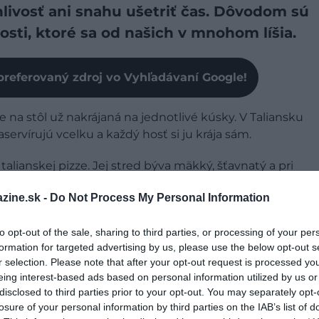
livosť ani snahu ušetriť čas. Dôvodom sú
osti, ktoré sa od našich v mnohom líšia.
preferovaný zdroj vo Vyhľadávaní Google!
e na stôl už nakrájaná na jednotlivé kúsky. V Taliansku
servírujú vcelku a každý hosť si ju krája sám.
alianskej pizze. Jej stred býva mäkký, šťavnatý a pri
 by bola pizza nakrájaná ešte pred podávaním, mohla
zine.sk -
Do Not Process My Personal Information
lohy by sa mohla zošmyknúť z cesta.
to opt-out of the sale, sharing to third parties, or processing of your per
ipravuje varením. Na cesto sa nanášajú
formation for targeted advertising by us, please use the below opt-out s
ozzarella počas pečenia prirodzene uvoľňuje
r selection. Please note that after your opt-out request is processed y
eing interest-based ads based on personal information utilized by us or
disclosed to third parties prior to your opt-out. You may separately opt-
losure of your personal information by third parties on the IAB’s list of