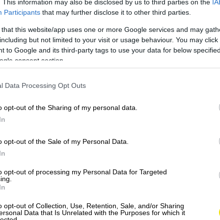
. This information may also be disclosed by us to third parties on the
IA
Participants
that may further disclose it to other third parties.
 that this website/app uses one or more Google services and may gath
including but not limited to your visit or usage behaviour. You may click 
 to Google and its third-party tags to use your data for below specifi
ogle consent section.
l Data Processing Opt Outs
o opt-out of the Sharing of my personal data.
In
o opt-out of the Sale of my Personal Data.
In
to opt-out of processing my Personal Data for Targeted
ing.
In
o opt-out of Collection, Use, Retention, Sale, and/or Sharing
ersonal Data that Is Unrelated with the Purposes for which it
lected.