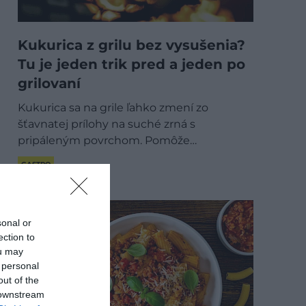
Kukurica z grilu bez vysušenia?
Tu je jeden trik pred a jeden po
grilovaní
Kukurica sa na grile ľahko zmení zo
šťavnatej prílohy na suché zrná s
pripáleným povrchom. Pomôže…
GASTRO
sonal or
ection to
ou may
 personal
out of the
 downstream