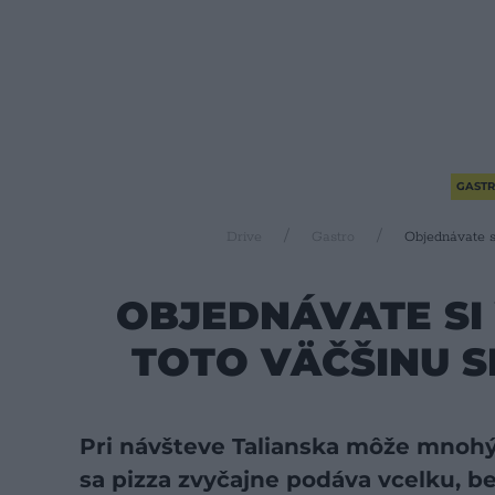
GAST
Drive
Gastro
Objednávate s
OBJEDNÁVATE SI 
TOTO VÄČŠINU 
Pri návšteve Talianska môže mnohýc
sa pizza zvyčajne podáva vcelku, b