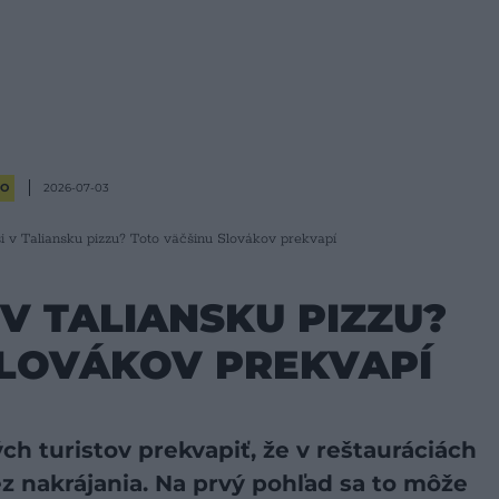
RO
2026-07-03
i v Taliansku pizzu? Toto väčšinu Slovákov prekvapí
V TALIANSKU PIZZU?
SLOVÁKOV PREKVAPÍ
h turistov prekvapiť, že v reštauráciách
ez nakrájania. Na prvý pohľad sa to môže