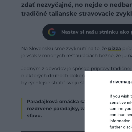
zdať nezvyčajné, no nejde o nedban
tradičné talianske stravovacie zvykl
Nastav si našu stránku ako 
Na Slovensku sme zvyknutí na to, že
pizza
príd
je však v mnohých reštauráciách bežné, že ju na
Jedným z dôvodov je spôsob prípravy tradičnej t
niektorých druhoch dokonca takmer tekutý. Ak
drivemaga
by rýchlejšie stratiť svoju štruktúru a časť ob
If you wish 
Paradajková omáčka sa pritom často nepr
sensitive in
rozdrvené paradajky, zatiaľ čo kvalitná m
confirm you
continue se
šťavu.
information 
further disc