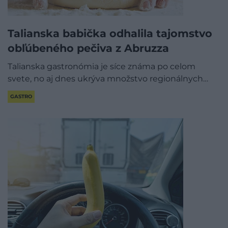
Talianska babička odhalila tajomstvo
obľúbeného pečiva z Abruzza
Talianska gastronómia je síce známa po celom
svete, no aj dnes ukrýva množstvo regionálnych…
GASTRO