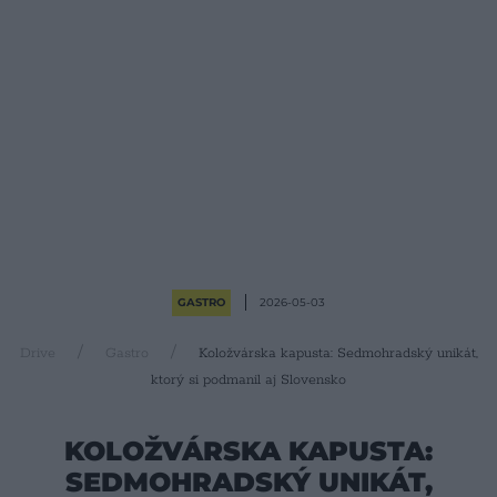
GASTRO
2026-05-03
Drive
Gastro
Koložvárska kapusta: Sedmohradský unikát,
ktorý si podmanil aj Slovensko
KOLOŽVÁRSKA KAPUSTA:
SEDMOHRADSKÝ UNIKÁT,