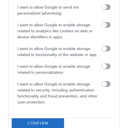
povrch bohato zalejte kyslou smotanou, v ktorej ste
I want to allow Google to send me
rozmiešali trochu mletej papriky. Pečte v rúre pri
180
personalized advertising.
°C
približne
40 až 50 minút
, kým smotana na vrchu
nevytvorí zlatistú krustu.
I want to allow Google to enable storage
related to analytics like cookies on web or
device identifiers in apps.
I want to allow Google to enable storage
related to functionality of the website or app.
I want to allow Google to enable storage
related to personalization.
I want to allow Google to enable storage
related to security, including authentication
functionality and fraud prevention, and other
user protection.
CONFIRM