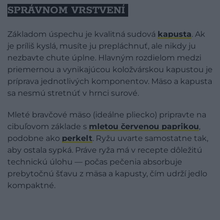
SPRÁVNOM VRSTVENÍ
Základom úspechu je kvalitná sudová
kapusta
. Ak
je príliš kyslá, musíte ju prepláchnuť, ale nikdy ju
nezbavte chute úplne. Hlavným rozdielom medzi
priemernou a vynikajúcou koložvárskou kapustou je
príprava jednotlivých komponentov. Mäso a kapusta
sa nesmú stretnúť v hrnci surové.
Mleté bravčové mäso (ideálne pliecko) pripravte na
cibuľovom základe s
mletou červenou paprikou
,
podobne ako
perkelt
. Ryžu uvarte samostatne tak,
aby ostala sypká. Práve ryža má v recepte dôležitú
technickú úlohu — počas pečenia absorbuje
prebytočnú šťavu z mäsa a kapusty, čím udrží jedlo
kompaktné.