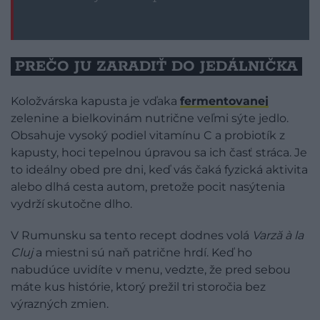
PREČO JU ZARADIŤ DO JEDÁLNIČKA
Koložvárska kapusta je vďaka
fermentovanej
zelenine a bielkovinám nutrične veľmi sýte jedlo.
Obsahuje vysoký podiel vitamínu C a probiotík z
kapusty, hoci tepelnou úpravou sa ich časť stráca. Je
to ideálny obed pre dni, keď vás čaká fyzická aktivita
alebo dlhá cesta autom, pretože pocit nasýtenia
vydrží skutočne dlho.
V Rumunsku sa tento recept dodnes volá
Varză à la
Cluj
a miestni sú naň patrične hrdí. Keď ho
nabudúce uvidíte v menu, vedzte, že pred sebou
máte kus histórie, ktorý prežil tri storočia bez
výrazných zmien.