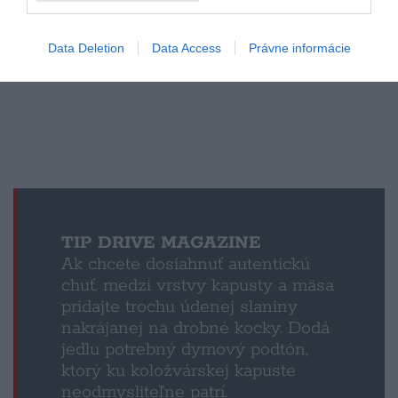
Data Deletion
Data Access
Právne informácie
TIP DRIVE MAGAZINE
Ak chcete dosiahnuť autentickú
chuť, medzi vrstvy kapusty a mäsa
pridajte trochu údenej slaniny
nakrájanej na drobné kocky. Dodá
jedlu potrebný dymový podtón,
ktorý ku koložvárskej kapuste
neodmysliteľne patrí.