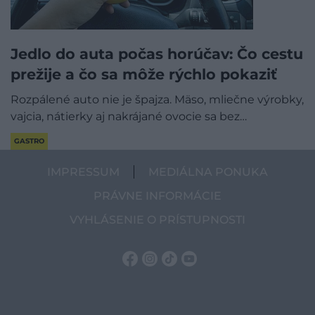
Jedlo do auta počas horúčav: Čo cestu
prežije a čo sa môže rýchlo pokaziť
Rozpálené auto nie je špajza. Mäso, mliečne výrobky,
vajcia, nátierky aj nakrájané ovocie sa bez…
GASTRO
IMPRESSUM
MEDIÁLNA PONUKA
PRÁVNE INFORMÁCIE
VYHLÁSENIE O PRÍSTUPNOSTI