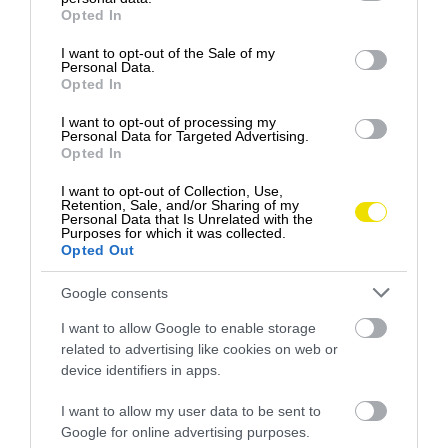
grant or deny consent to Google and its third-party tags to
Opted In
use your data for below specified purposes in below Google
consent section.
I want to opt-out of the Sale of my
Personal Data.
Opted In
I want to opt-out of processing my
Personal Data for Targeted Advertising.
Príspevok, ktorý zdieľa ri_MINAR (@ri_minar)
Opted In
I want to opt-out of Collection, Use,
Retention, Sale, and/or Sharing of my
Personal Data that Is Unrelated with the
Purposes for which it was collected.
POSTUP, KTORÝ ZARUČÍ VÝSLEDOK
Opted Out
Google consents
Na dno zapekacej misy uložte vrstvu podusenej
kyslej kapusty
. Nasleduje vrstva ryže a následne
I want to allow Google to enable storage
vrstva mäsovej zmesi. Ak chcete postupovať podľa
related to advertising like cookies on web or
starej školy, pridajte kolieska pikantnej klobásy. Celý
device identifiers in apps.
proces zopakujte a zakončite opäť kapustou.
I want to allow my user data to be sent to
Google for online advertising purposes.
Najdôležitejší moment prichádza na záver. Celý