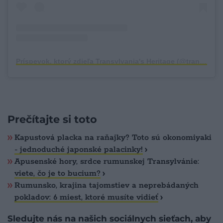
Príspevok, ktorý zdieľa Transylvania's Heritage (@transylvania.heritage)
Prečítajte si toto
Kapustová placka na raňajky? Toto sú okonomiyaki
- jednoduché japonské palacinky!
Apusenské hory, srdce rumunskej Transylvánie:
viete, čo je to bucium?
Rumunsko, krajina tajomstiev a neprebádaných
pokladov: 6 miest, ktoré musíte vidieť
Sledujte nás na našich sociálnych sieťach, aby