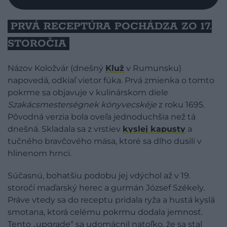
PRVÁ RECEPTÚRA POCHÁDZA ZO 17.
STOROČIA
Názov Koložvár (dnešný
Kluž
v Rumunsku)
napovedá, odkiaľ vietor fúka. Prvá zmienka o tomto
pokrme sa objavuje v kulinárskom diele
Szakácsmesterségnek könyvecskéje
z roku 1695.
Pôvodná verzia bola oveľa jednoduchšia než tá
dnešná. Skladala sa z vrstiev
kyslej kapusty
a
tučného bravčového mäsa, ktoré sa dlho dusili v
hlinenom hrnci.
Súčasnú, bohatšiu podobu jej vdýchol až v 19.
storočí maďarský herec a gurmán József Székely.
Práve vtedy sa do receptu pridala ryža a hustá kyslá
smotana, ktorá celému pokrmu dodala jemnosť.
Tento „upgrade“ sa udomácnil natoľko, že sa stal