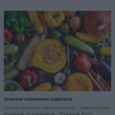
Jesenné zeleninové inšpirácie
Grécke vyprážané cuketové pásiky … Zobraziť tento
príspevok na Instagrame … Príspevok, ktorý…