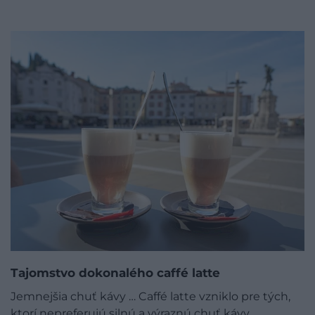
Tajomstvo dokonalého caffé latte
Jemnejšia chuť kávy … Caffé latte vzniklo pre tých,
ktorí nepreferujú silnú a výraznú chuť kávy.