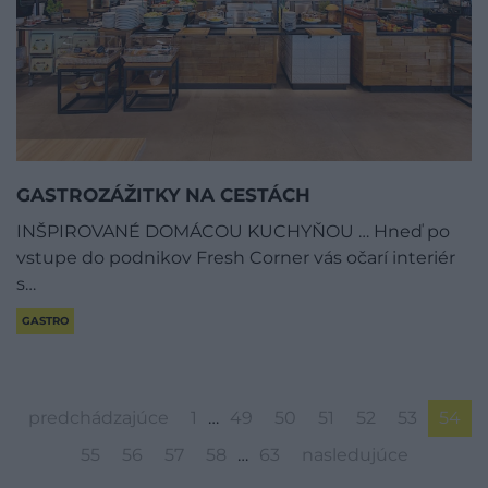
GASTROZÁŽITKY NA CESTÁCH
INŠPIROVANÉ DOMÁCOU KUCHYŇOU … Hneď po
vstupe do podnikov Fresh Corner vás očarí interiér
s…
GASTRO
predchádzajúce
1
…
49
50
51
52
53
54
55
56
57
58
…
63
nasledujúce