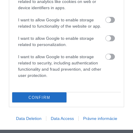
related to analytics like cookies on web or
device identifiers in apps.
I want to allow Google to enable storage
related to functionality of the website or app.
I want to allow Google to enable storage
related to personalization.
I want to allow Google to enable storage
related to security, including authentication
Ochutnajte Tatry
functionality and fraud prevention, and other
user protection.
Koliba Kamzík … Škvŕka vám pri návrate z hôr v
žalúdku a jediné, na čo dokážete myslieť, sú…
GASTRO
CONFIRM
Data Deletion
Data Access
Právne informácie