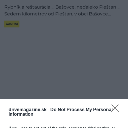
Rybník a reštaurácia … Bašovce, neďaleko Piešťan …
Sedem kilometrov od Piešťan, v obci Bašovce…
GASTRO
drivemagazine.sk -
Do Not Process My Personal
Information