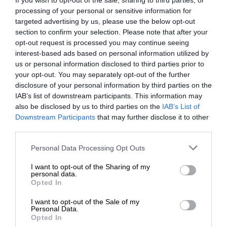
If you wish to opt-out of the sale, sharing to third parties, or
processing of your personal or sensitive information for
targeted advertising by us, please use the below opt-out
section to confirm your selection. Please note that after your
opt-out request is processed you may continue seeing
interest-based ads based on personal information utilized by
us or personal information disclosed to third parties prior to
your opt-out. You may separately opt-out of the further
disclosure of your personal information by third parties on the
IAB’s list of downstream participants. This information may
also be disclosed by us to third parties on the
IAB’s List of
Downstream Participants
that may further disclose it to other
third parties.
Please note that this website/app uses one or more Google
Personal Data Processing Opt Outs
services and may gather and store information including but
not limited to your visit or usage behaviour. You may click to
I want to opt-out of the Sharing of my
Tajomstvo dokonalého pečeného kurčaťa
personal data.
grant or deny consent to Google and its third-party tags to
Opted In
Ako pripraviť kurča na pečenie … Zobraziť tento
use your data for below specified purposes in below Google
príspevok na Instagrame … Príspevok, ktorý zdieľa…
consent section.
I want to opt-out of the Sale of my
Personal Data.
GASTRO
Opted In