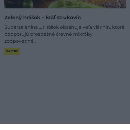
Zelený hrášok – kráľ strukovín
Superzelenina … Hrášok obsahuje veľa vláknin, ktoré
podporujú prospešné črevné mikróby
zodpovedné…
GASTRO