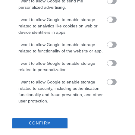
I want to allow Google to send me
personalized advertising.
I want to allow Google to enable storage
related to analytics like cookies on web or
device identifiers in apps.
I want to allow Google to enable storage
related to functionality of the website or app.
I want to allow Google to enable storage
related to personalization.
I want to allow Google to enable storage
related to security, including authentication
functionality and fraud prevention, and other
10 skvelých tipov na neobyčajné piknikové
user protection.
menu
1.Šalát Caprese v alebo na palacinke … Jednoduchý,
osviežujúci šalát Caprese s paradajkami…
CONFIRM
GASTRO