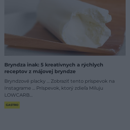
Bryndza inak: 5 kreatívnych a rýchlych
receptov z májovej bryndze
Bryndzové placky … Zobraziť tento príspevok na
Instagrame … Príspevok, ktorý zdieľa Miluju
LOWCARB…
GASTRO