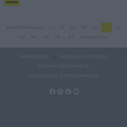
GASTRO
predchádzajúce
1
…
37
38
39
40
41
42
43
44
45
46
…
63
nasledujúce
IMPRESSUM
MEDIÁLNA PONUKA
PRÁVNE INFORMÁCIE
VYHLÁSENIE O PRÍSTUPNOSTI