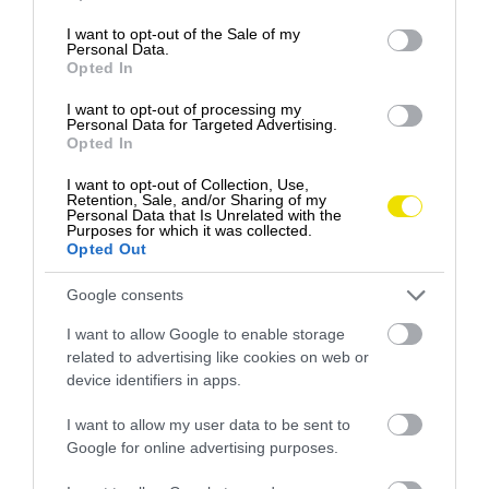
use your data for below specified purposes in below Google
Prečo piť smoothies? Smoothie prostredníctvom
consent section.
I want to opt-out of the Sale of my
ovocia a zeleniny v ňom obsahuje mnohé vitamíny…
Personal Data.
Opted In
GASTRO
I want to opt-out of processing my
Personal Data for Targeted Advertising.
Opted In
I want to opt-out of Collection, Use,
Retention, Sale, and/or Sharing of my
Personal Data that Is Unrelated with the
Purposes for which it was collected.
Opted Out
Google consents
I want to allow Google to enable storage
related to advertising like cookies on web or
device identifiers in apps.
I want to allow my user data to be sent to
Google for online advertising purposes.